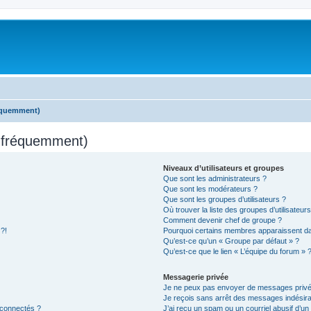
réquemment)
s fréquemment)
Niveaux d’utilisateurs et groupes
Que sont les administrateurs ?
Que sont les modérateurs ?
Que sont les groupes d’utilisateurs ?
Où trouver la liste des groupes d’utilisateur
Comment devenir chef de groupe ?
 ?!
Pourquoi certains membres apparaissent dan
Qu’est-ce qu’un « Groupe par défaut » ?
Qu’est-ce que le lien « L’équipe du forum » 
Messagerie privée
Je ne peux pas envoyer de messages privé
Je reçois sans arrêt des messages indésira
 connectés ?
J’ai reçu un spam ou un courriel abusif d’u