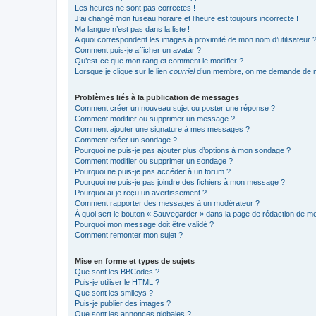
Les heures ne sont pas correctes !
J’ai changé mon fuseau horaire et l’heure est toujours incorrecte !
Ma langue n’est pas dans la liste !
A quoi correspondent les images à proximité de mon nom d’utilisateur 
Comment puis-je afficher un avatar ?
Qu’est-ce que mon rang et comment le modifier ?
Lorsque je clique sur le lien
courriel
d’un membre, on me demande de m
Problèmes liés à la publication de messages
Comment créer un nouveau sujet ou poster une réponse ?
Comment modifier ou supprimer un message ?
Comment ajouter une signature à mes messages ?
Comment créer un sondage ?
Pourquoi ne puis-je pas ajouter plus d’options à mon sondage ?
Comment modifier ou supprimer un sondage ?
Pourquoi ne puis-je pas accéder à un forum ?
Pourquoi ne puis-je pas joindre des fichiers à mon message ?
Pourquoi ai-je reçu un avertissement ?
Comment rapporter des messages à un modérateur ?
À quoi sert le bouton « Sauvegarder » dans la page de rédaction de 
Pourquoi mon message doit être validé ?
Comment remonter mon sujet ?
Mise en forme et types de sujets
Que sont les BBCodes ?
Puis-je utiliser le HTML ?
Que sont les smileys ?
Puis-je publier des images ?
Que sont les annonces globales ?