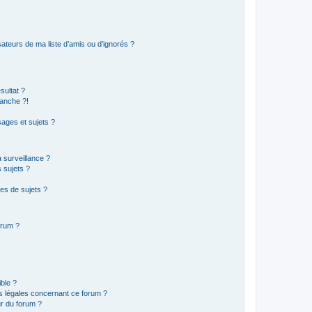
ateurs de ma liste d’amis ou d’ignorés ?
sultat ?
anche ?!
ages et sujets ?
a surveillance ?
 sujets ?
es de sujets ?
orum ?
ible ?
ns légales concernant ce forum ?
r du forum ?