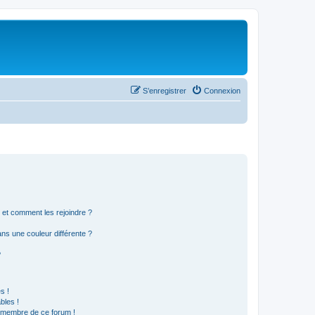
S’enregistrer
Connexion
s et comment les rejoindre ?
s une couleur différente ?
?
s !
bles !
n membre de ce forum !