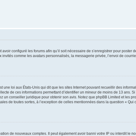
t avoir configuré les forums afin qu’il soit nécessaire de s’enregistrer pour poster
x invités comme les avatars personnalisés, la messagerie privée, l’envoi de courri
t une loi aux États-Unis qui dit que les sites Internet pouvant recueillir des infor
ollecte de ces informations permettant d’identifier un mineur de moins de 13 ans. S
tez un conseiller juridique pour obtenir son avis. Notez que phpBB Limited et les pr
gales de toutes sortes, à l’exception de celles mentionnées dans la question « Qui
réation de nouveaux comptes. Il peut également avoir banni votre IP ou interdit le no