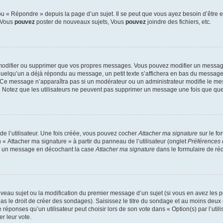
 « Répondre » depuis la page d’un sujet. Il se peut que vous ayez besoin d’être e
: Vous
pouvez
poster de nouveaux sujets, Vous
pouvez
joindre des fichiers, etc.
modifier ou supprimer que vos propres messages. Vous pouvez modifier un message
lqu’un a déjà répondu au message, un petit texte s’affichera en bas du message ind
n. Ce message n’apparaîtra pas si un modérateur ou un administrateur modifie le mes
ive. Notez que les utilisateurs ne peuvent pas supprimer un message une fois que qu
e l’utilisateur. Une fois créée, vous pouvez cocher
Attacher ma signature
sur le fo
 « Attacher ma signature » à partir du panneau de l’utilisateur (onglet
Préférences 
 à un message en décochant la case
Attacher ma signature
dans le formulaire de ré
ouveau sujet ou la modification du premier message d’un sujet (si vous en avez les p
 le droit de créer des sondages). Saisissez le titre du sondage et au moins deux o
onses qu’un utilisateur peut choisir lors de son vote dans « Option(s) par l’utilis
er leur vote.