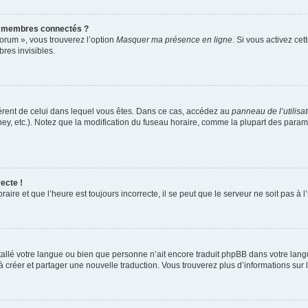
s membres connectés ?
forum », vous trouverez l’option
Masquer ma présence en ligne
. Si vous activez cet
es invisibles.
ifférent de celui dans lequel vous êtes. Dans ce cas, accédez au
panneau de l’utilisa
ney, etc.). Notez que la modification du fuseau horaire, comme la plupart des para
ecte !
aire et que l’heure est toujours incorrecte, il se peut que le serveur ne soit pas à
installé votre langue ou bien que personne n’ait encore traduit phpBB dans votre l
s à créer et partager une nouvelle traduction. Vous trouverez plus d’informations sur l