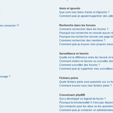
Amis et ignorés
Que sont mes listes d’amis et d’ignorés ?
?
Comment puis-je ajouter/supprimer des utilis
Recherche dans les forums
e connecter !?
Comment rechercher dans les forums ?
Pourquoi ma recherche ne renvoie aucun ré
Pourquoi ma recherche renvoie une page bl
Comment rechercher des membres ?
Comment puis-je trouver mes propres mess
Surveillance et favoris
Quelle est la différence entre les favoris et l
Comment mettre en favoris ou surveiller des
Comment surveiller des forums ?
Comment puis-je supprimer mes surveillanc
message ?
Fichiers joints
Quels fichiers joints sont autorisés sur ce f
Comment trouver tous mes fichiers joints ?
Concernant phpBB
Qui a développé ce logiciel de forum ?
Pourquoi la fonctionnalité X n’est pas dispon
Qui contacter pour les abus ou les questio
Comment puis-je contacter un administrateu