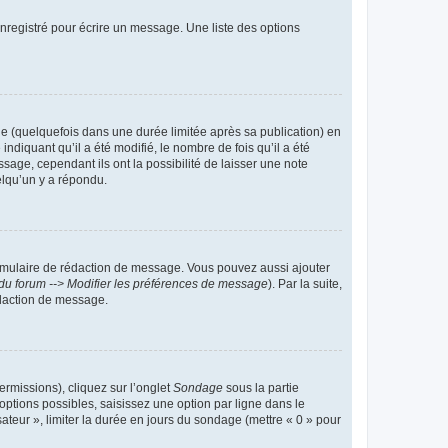
nregistré pour écrire un message. Une liste des options
 (quelquefois dans une durée limitée après sa publication) en
iquant qu’il a été modifié, le nombre de fois qu’il a été
sage, cependant ils ont la possibilité de laisser une note
elqu’un y a répondu.
rmulaire de rédaction de message. Vous pouvez aussi ajouter
du forum --> Modifier les préférences de message
). Par la suite,
daction de message.
ermissions), cliquez sur l’onglet
Sondage
sous la partie
ptions possibles, saisissez une option par ligne dans le
ateur », limiter la durée en jours du sondage (mettre « 0 » pour