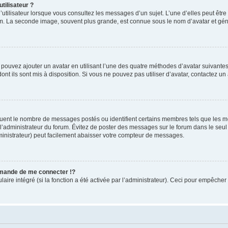
tilisateur ?
utilisateur lorsque vous consultez les messages d’un sujet. L’une d’elles peut êtr
rum. La seconde image, souvent plus grande, est connue sous le nom d’avatar et 
s pouvez ajouter un avatar en utilisant l’une des quatre méthodes d’avatar suivantes 
ont ils sont mis à disposition. Si vous ne pouvez pas utiliser d’avatar, contactez un
iquent le nombre de messages postés ou identifient certains membres tels que les 
ar l’administrateur du forum. Évitez de poster des messages sur le forum dans le seu
ministrateur) peut facilement abaisser votre compteur de messages.
mande de me connecter !?
re intégré (si la fonction a été activée par l’administrateur). Ceci pour empêcher l’u