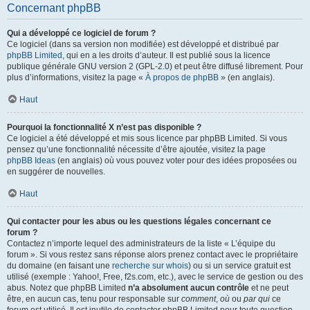
Concernant phpBB
Qui a développé ce logiciel de forum ?
Ce logiciel (dans sa version non modifiée) est développé et distribué par
phpBB Limited
, qui en a les droits d’auteur. Il est publié sous la licence
publique générale GNU version 2 (GPL-2.0) et peut être diffusé librement. Pour
plus d’informations, visitez la page «
À propos de phpBB
» (en anglais).
Haut
Pourquoi la fonctionnalité X n’est pas disponible ?
Ce logiciel a été développé et mis sous licence par phpBB Limited. Si vous
pensez qu’une fonctionnalité nécessite d’être ajoutée, visitez la page
phpBB Ideas
(en anglais) où vous pouvez voter pour des idées proposées ou
en suggérer de nouvelles.
Haut
Qui contacter pour les abus ou les questions légales concernant ce
forum ?
Contactez n’importe lequel des administrateurs de la liste « L’équipe du
forum ». Si vous restez sans réponse alors prenez contact avec le propriétaire
du domaine (en faisant une
recherche sur whois
) ou si un service gratuit est
utilisé (exemple : Yahoo!, Free, f2s.com, etc.), avec le service de gestion ou des
abus. Notez que phpBB Limited
n’a absolument aucun contrôle
et ne peut
être, en aucun cas, tenu pour responsable sur
comment
,
où
ou
par qui
ce