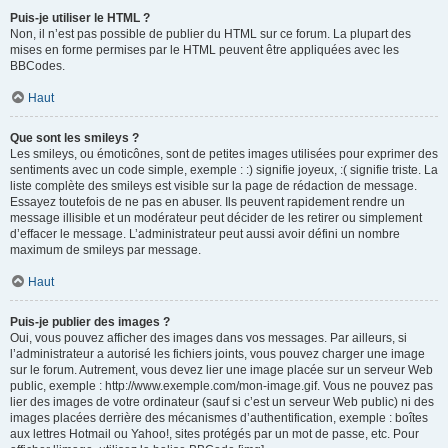
Puis-je utiliser le HTML ?
Non, il n’est pas possible de publier du HTML sur ce forum. La plupart des
mises en forme permises par le HTML peuvent être appliquées avec les
BBCodes.
Haut
Que sont les smileys ?
Les smileys, ou émoticônes, sont de petites images utilisées pour exprimer des
sentiments avec un code simple, exemple : :) signifie joyeux, :( signifie triste. La
liste complète des smileys est visible sur la page de rédaction de message.
Essayez toutefois de ne pas en abuser. Ils peuvent rapidement rendre un
message illisible et un modérateur peut décider de les retirer ou simplement
d’effacer le message. L’administrateur peut aussi avoir défini un nombre
maximum de smileys par message.
Haut
Puis-je publier des images ?
Oui, vous pouvez afficher des images dans vos messages. Par ailleurs, si
l’administrateur a autorisé les fichiers joints, vous pouvez charger une image
sur le forum. Autrement, vous devez lier une image placée sur un serveur Web
public, exemple : http://www.exemple.com/mon-image.gif. Vous ne pouvez pas
lier des images de votre ordinateur (sauf si c’est un serveur Web public) ni des
images placées derrière des mécanismes d’authentification, exemple : boîtes
aux lettres Hotmail ou Yahoo!, sites protégés par un mot de passe, etc. Pour