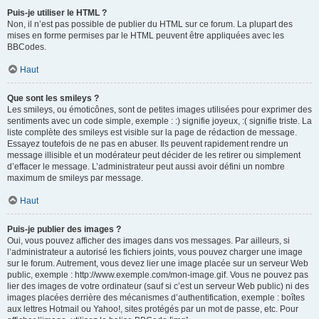
Puis-je utiliser le HTML ?
Non, il n’est pas possible de publier du HTML sur ce forum. La plupart des
mises en forme permises par le HTML peuvent être appliquées avec les
BBCodes.
Haut
Que sont les smileys ?
Les smileys, ou émoticônes, sont de petites images utilisées pour exprimer des
sentiments avec un code simple, exemple : :) signifie joyeux, :( signifie triste. La
liste complète des smileys est visible sur la page de rédaction de message.
Essayez toutefois de ne pas en abuser. Ils peuvent rapidement rendre un
message illisible et un modérateur peut décider de les retirer ou simplement
d’effacer le message. L’administrateur peut aussi avoir défini un nombre
maximum de smileys par message.
Haut
Puis-je publier des images ?
Oui, vous pouvez afficher des images dans vos messages. Par ailleurs, si
l’administrateur a autorisé les fichiers joints, vous pouvez charger une image
sur le forum. Autrement, vous devez lier une image placée sur un serveur Web
public, exemple : http://www.exemple.com/mon-image.gif. Vous ne pouvez pas
lier des images de votre ordinateur (sauf si c’est un serveur Web public) ni des
images placées derrière des mécanismes d’authentification, exemple : boîtes
aux lettres Hotmail ou Yahoo!, sites protégés par un mot de passe, etc. Pour