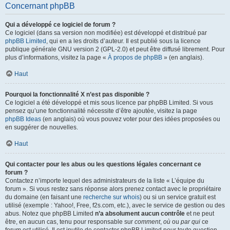
Concernant phpBB
Qui a développé ce logiciel de forum ?
Ce logiciel (dans sa version non modifiée) est développé et distribué par
phpBB Limited
, qui en a les droits d’auteur. Il est publié sous la licence
publique générale GNU version 2 (GPL-2.0) et peut être diffusé librement. Pour
plus d’informations, visitez la page «
À propos de phpBB
» (en anglais).
Haut
Pourquoi la fonctionnalité X n’est pas disponible ?
Ce logiciel a été développé et mis sous licence par phpBB Limited. Si vous
pensez qu’une fonctionnalité nécessite d’être ajoutée, visitez la page
phpBB Ideas
(en anglais) où vous pouvez voter pour des idées proposées ou
en suggérer de nouvelles.
Haut
Qui contacter pour les abus ou les questions légales concernant ce
forum ?
Contactez n’importe lequel des administrateurs de la liste « L’équipe du
forum ». Si vous restez sans réponse alors prenez contact avec le propriétaire
du domaine (en faisant une
recherche sur whois
) ou si un service gratuit est
utilisé (exemple : Yahoo!, Free, f2s.com, etc.), avec le service de gestion ou des
abus. Notez que phpBB Limited
n’a absolument aucun contrôle
et ne peut
être, en aucun cas, tenu pour responsable sur
comment
,
où
ou
par qui
ce