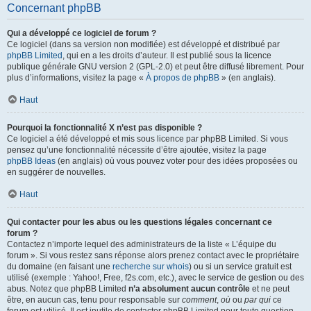
Concernant phpBB
Qui a développé ce logiciel de forum ?
Ce logiciel (dans sa version non modifiée) est développé et distribué par
phpBB Limited
, qui en a les droits d’auteur. Il est publié sous la licence
publique générale GNU version 2 (GPL-2.0) et peut être diffusé librement. Pour
plus d’informations, visitez la page «
À propos de phpBB
» (en anglais).
Haut
Pourquoi la fonctionnalité X n’est pas disponible ?
Ce logiciel a été développé et mis sous licence par phpBB Limited. Si vous
pensez qu’une fonctionnalité nécessite d’être ajoutée, visitez la page
phpBB Ideas
(en anglais) où vous pouvez voter pour des idées proposées ou
en suggérer de nouvelles.
Haut
Qui contacter pour les abus ou les questions légales concernant ce
forum ?
Contactez n’importe lequel des administrateurs de la liste « L’équipe du
forum ». Si vous restez sans réponse alors prenez contact avec le propriétaire
du domaine (en faisant une
recherche sur whois
) ou si un service gratuit est
utilisé (exemple : Yahoo!, Free, f2s.com, etc.), avec le service de gestion ou des
abus. Notez que phpBB Limited
n’a absolument aucun contrôle
et ne peut
être, en aucun cas, tenu pour responsable sur
comment
,
où
ou
par qui
ce