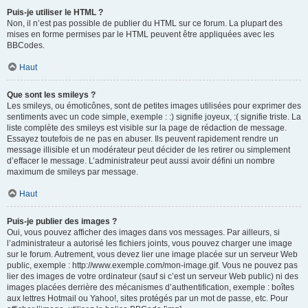
Puis-je utiliser le HTML ?
Non, il n’est pas possible de publier du HTML sur ce forum. La plupart des
mises en forme permises par le HTML peuvent être appliquées avec les
BBCodes.
Haut
Que sont les smileys ?
Les smileys, ou émoticônes, sont de petites images utilisées pour exprimer des
sentiments avec un code simple, exemple : :) signifie joyeux, :( signifie triste. La
liste complète des smileys est visible sur la page de rédaction de message.
Essayez toutefois de ne pas en abuser. Ils peuvent rapidement rendre un
message illisible et un modérateur peut décider de les retirer ou simplement
d’effacer le message. L’administrateur peut aussi avoir défini un nombre
maximum de smileys par message.
Haut
Puis-je publier des images ?
Oui, vous pouvez afficher des images dans vos messages. Par ailleurs, si
l’administrateur a autorisé les fichiers joints, vous pouvez charger une image
sur le forum. Autrement, vous devez lier une image placée sur un serveur Web
public, exemple : http://www.exemple.com/mon-image.gif. Vous ne pouvez pas
lier des images de votre ordinateur (sauf si c’est un serveur Web public) ni des
images placées derrière des mécanismes d’authentification, exemple : boîtes
aux lettres Hotmail ou Yahoo!, sites protégés par un mot de passe, etc. Pour