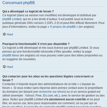
Concernant phpBB
Qui a développé ce logiciel de forum ?
Ce logiciel (dans sa version non modifiée) est développé et distribué par
phpBB Limited
, qui en a les droits d’auteur. Il est publié sous la licence
publique générale GNU version 2 (GPL-2.0) et peut être diffusé librement. Pour
plus d’informations, visitez la page «
À propos de phpBB
» (en anglais).
Haut
Pourquoi la fonctionnalité X n’est pas disponible ?
Ce logiciel a été développé et mis sous licence par phpBB Limited. Si vous
pensez qu’une fonctionnalité nécessite d’être ajoutée, visitez la page
phpBB Ideas
(en anglais) où vous pouvez voter pour des idées proposées ou
en suggérer de nouvelles.
Haut
Qui contacter pour les abus ou les questions légales concernant ce
forum ?
Contactez n’importe lequel des administrateurs de la liste « L’équipe du
forum ». Si vous restez sans réponse alors prenez contact avec le propriétaire
du domaine (en faisant une
recherche sur whois
) ou si un service gratuit est
utilisé (exemple : Yahoo!, Free, f2s.com, etc.), avec le service de gestion ou des
abus. Notez que phpBB Limited
n’a absolument aucun contrôle
et ne peut
être, en aucun cas, tenu pour responsable sur
comment
,
où
ou
par qui
ce