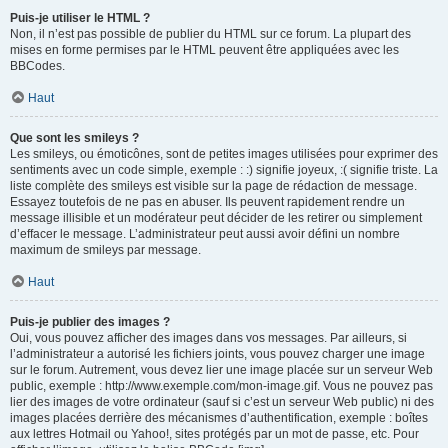
Puis-je utiliser le HTML ?
Non, il n’est pas possible de publier du HTML sur ce forum. La plupart des
mises en forme permises par le HTML peuvent être appliquées avec les
BBCodes.
Haut
Que sont les smileys ?
Les smileys, ou émoticônes, sont de petites images utilisées pour exprimer des
sentiments avec un code simple, exemple : :) signifie joyeux, :( signifie triste. La
liste complète des smileys est visible sur la page de rédaction de message.
Essayez toutefois de ne pas en abuser. Ils peuvent rapidement rendre un
message illisible et un modérateur peut décider de les retirer ou simplement
d’effacer le message. L’administrateur peut aussi avoir défini un nombre
maximum de smileys par message.
Haut
Puis-je publier des images ?
Oui, vous pouvez afficher des images dans vos messages. Par ailleurs, si
l’administrateur a autorisé les fichiers joints, vous pouvez charger une image
sur le forum. Autrement, vous devez lier une image placée sur un serveur Web
public, exemple : http://www.exemple.com/mon-image.gif. Vous ne pouvez pas
lier des images de votre ordinateur (sauf si c’est un serveur Web public) ni des
images placées derrière des mécanismes d’authentification, exemple : boîtes
aux lettres Hotmail ou Yahoo!, sites protégés par un mot de passe, etc. Pour