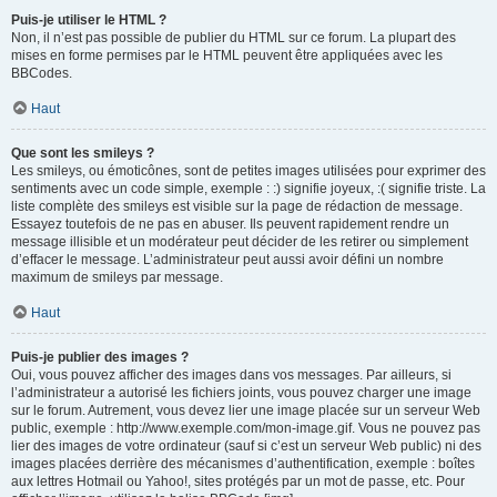
Puis-je utiliser le HTML ?
Non, il n’est pas possible de publier du HTML sur ce forum. La plupart des
mises en forme permises par le HTML peuvent être appliquées avec les
BBCodes.
Haut
Que sont les smileys ?
Les smileys, ou émoticônes, sont de petites images utilisées pour exprimer des
sentiments avec un code simple, exemple : :) signifie joyeux, :( signifie triste. La
liste complète des smileys est visible sur la page de rédaction de message.
Essayez toutefois de ne pas en abuser. Ils peuvent rapidement rendre un
message illisible et un modérateur peut décider de les retirer ou simplement
d’effacer le message. L’administrateur peut aussi avoir défini un nombre
maximum de smileys par message.
Haut
Puis-je publier des images ?
Oui, vous pouvez afficher des images dans vos messages. Par ailleurs, si
l’administrateur a autorisé les fichiers joints, vous pouvez charger une image
sur le forum. Autrement, vous devez lier une image placée sur un serveur Web
public, exemple : http://www.exemple.com/mon-image.gif. Vous ne pouvez pas
lier des images de votre ordinateur (sauf si c’est un serveur Web public) ni des
images placées derrière des mécanismes d’authentification, exemple : boîtes
aux lettres Hotmail ou Yahoo!, sites protégés par un mot de passe, etc. Pour