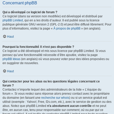
Concernant phpBB
Qui a développé ce logiciel de forum ?
Ce logiciel (dans sa version non modifiée) est développé et distribué par
phpBB Limited
, qui en a les droits d’auteur. Il est publié sous la licence
publique générale GNU version 2 (GPL-2.0) et peut être diffusé librement. Pour
plus d’informations, visitez la page «
À propos de phpBB
» (en anglais).
Haut
Pourquoi la fonctionnalité X n’est pas disponible ?
Ce logiciel a été développé et mis sous licence par phpBB Limited. Si vous
pensez qu’une fonctionnalité nécessite d’être ajoutée, visitez la page
phpBB Ideas
(en anglais) où vous pouvez voter pour des idées proposées ou
en suggérer de nouvelles.
Haut
Qui contacter pour les abus ou les questions légales concernant ce
forum ?
Contactez n’importe lequel des administrateurs de la liste « L’équipe du
forum ». Si vous restez sans réponse alors prenez contact avec le propriétaire
du domaine (en faisant une
recherche sur whois
) ou si un service gratuit est
utilisé (exemple : Yahoo!, Free, f2s.com, etc.), avec le service de gestion ou des
abus. Notez que phpBB Limited
n’a absolument aucun contrôle
et ne peut
être, en aucun cas, tenu pour responsable sur
comment
,
où
ou
par qui
ce