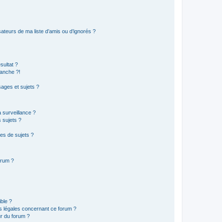
ateurs de ma liste d’amis ou d’ignorés ?
sultat ?
anche ?!
ages et sujets ?
a surveillance ?
 sujets ?
es de sujets ?
orum ?
ible ?
ns légales concernant ce forum ?
r du forum ?