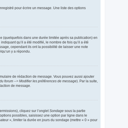
nregistré pour écrire un message. Une liste des options
 (quelquefois dans une durée limitée après sa publication) en
iquant qu’il a été modifié, le nombre de fois qu’il a été
sage, cependant ils ont la possibilité de laisser une note
elqu’un y a répondu.
rmulaire de rédaction de message. Vous pouvez aussi ajouter
du forum --> Modifier les préférences de message
). Par la suite,
daction de message.
ermissions), cliquez sur l’onglet
Sondage
sous la partie
ptions possibles, saisissez une option par ligne dans le
ateur », limiter la durée en jours du sondage (mettre « 0 » pour