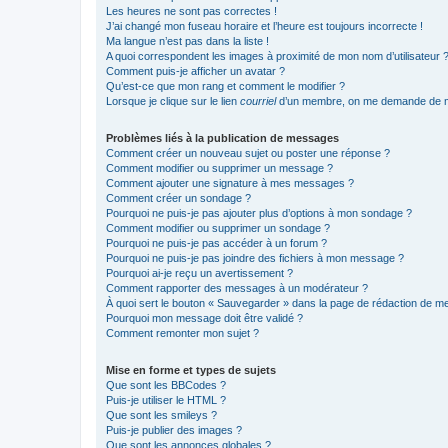
Les heures ne sont pas correctes !
J’ai changé mon fuseau horaire et l’heure est toujours incorrecte !
Ma langue n’est pas dans la liste !
A quoi correspondent les images à proximité de mon nom d’utilisateur 
Comment puis-je afficher un avatar ?
Qu’est-ce que mon rang et comment le modifier ?
Lorsque je clique sur le lien
courriel
d’un membre, on me demande de m
Problèmes liés à la publication de messages
Comment créer un nouveau sujet ou poster une réponse ?
Comment modifier ou supprimer un message ?
Comment ajouter une signature à mes messages ?
Comment créer un sondage ?
Pourquoi ne puis-je pas ajouter plus d’options à mon sondage ?
Comment modifier ou supprimer un sondage ?
Pourquoi ne puis-je pas accéder à un forum ?
Pourquoi ne puis-je pas joindre des fichiers à mon message ?
Pourquoi ai-je reçu un avertissement ?
Comment rapporter des messages à un modérateur ?
À quoi sert le bouton « Sauvegarder » dans la page de rédaction de 
Pourquoi mon message doit être validé ?
Comment remonter mon sujet ?
Mise en forme et types de sujets
Que sont les BBCodes ?
Puis-je utiliser le HTML ?
Que sont les smileys ?
Puis-je publier des images ?
Que sont les annonces globales ?