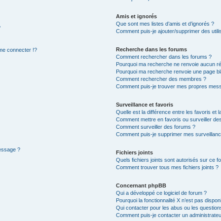
Amis et ignorés
Que sont mes listes d’amis et d’ignorés ?
?
Comment puis-je ajouter/supprimer des utilis
Recherche dans les forums
e connecter !?
Comment rechercher dans les forums ?
Pourquoi ma recherche ne renvoie aucun ré
Pourquoi ma recherche renvoie une page bl
Comment rechercher des membres ?
Comment puis-je trouver mes propres mess
Surveillance et favoris
Quelle est la différence entre les favoris et l
Comment mettre en favoris ou surveiller des
Comment surveiller des forums ?
Comment puis-je supprimer mes surveillanc
message ?
Fichiers joints
Quels fichiers joints sont autorisés sur ce f
Comment trouver tous mes fichiers joints ?
Concernant phpBB
Qui a développé ce logiciel de forum ?
Pourquoi la fonctionnalité X n’est pas dispon
Qui contacter pour les abus ou les questio
Comment puis-je contacter un administrateu