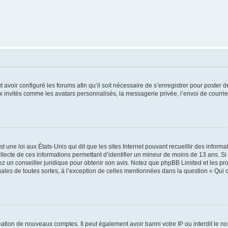
t avoir configuré les forums afin qu’il soit nécessaire de s’enregistrer pour poster
x invités comme les avatars personnalisés, la messagerie privée, l’envoi de courri
t une loi aux États-Unis qui dit que les sites Internet pouvant recueillir des infor
ollecte de ces informations permettant d’identifier un mineur de moins de 13 ans. S
tez un conseiller juridique pour obtenir son avis. Notez que phpBB Limited et les pr
gales de toutes sortes, à l’exception de celles mentionnées dans la question « Qui
réation de nouveaux comptes. Il peut également avoir banni votre IP ou interdit le no