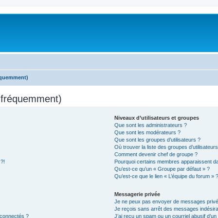
réquemment)
s fréquemment)
Niveaux d’utilisateurs et groupes
Que sont les administrateurs ?
Que sont les modérateurs ?
Que sont les groupes d’utilisateurs ?
Où trouver la liste des groupes d’utilisateur
Comment devenir chef de groupe ?
 ?!
Pourquoi certains membres apparaissent dan
Qu’est-ce qu’un « Groupe par défaut » ?
Qu’est-ce que le lien « L’équipe du forum » 
Messagerie privée
Je ne peux pas envoyer de messages privé
Je reçois sans arrêt des messages indésira
 connectés ?
J’ai reçu un spam ou un courriel abusif d’u