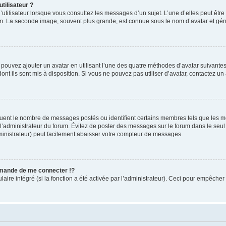
tilisateur ?
utilisateur lorsque vous consultez les messages d’un sujet. L’une d’elles peut êtr
rum. La seconde image, souvent plus grande, est connue sous le nom d’avatar et 
s pouvez ajouter un avatar en utilisant l’une des quatre méthodes d’avatar suivantes 
ont ils sont mis à disposition. Si vous ne pouvez pas utiliser d’avatar, contactez un
iquent le nombre de messages postés ou identifient certains membres tels que les 
ar l’administrateur du forum. Évitez de poster des messages sur le forum dans le seu
ministrateur) peut facilement abaisser votre compteur de messages.
mande de me connecter !?
re intégré (si la fonction a été activée par l’administrateur). Ceci pour empêcher l’u