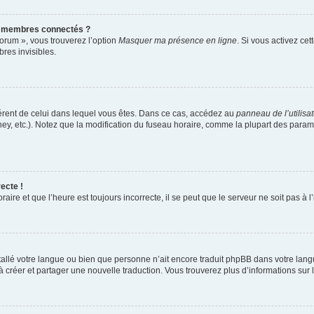
s membres connectés ?
forum », vous trouverez l’option
Masquer ma présence en ligne
. Si vous activez cet
es invisibles.
ifférent de celui dans lequel vous êtes. Dans ce cas, accédez au
panneau de l’utilisa
ney, etc.). Notez que la modification du fuseau horaire, comme la plupart des para
ecte !
aire et que l’heure est toujours incorrecte, il se peut que le serveur ne soit pas à
installé votre langue ou bien que personne n’ait encore traduit phpBB dans votre l
s à créer et partager une nouvelle traduction. Vous trouverez plus d’informations sur l