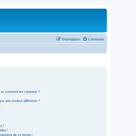
S’enregistrer
Connexion
s et comment les rejoindre ?
s une couleur différente ?
?
s !
bles !
n membre de ce forum !