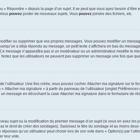
 « Répondre » depuis la page d’un sujet. Il se peut que vous ayez besoin d’être e
: Vous
pouvez
poster de nouveaux sujets, Vous
pouvez
joindre des fichiers, etc.
modifier ou supprimer que vos propres messages. Vous pouvez modifier un message
lqu’un a déjà répondu au message, un petit texte s’affichera en bas du message ind
n. Ce message n’apparaîtra pas si un modérateur ou un administrateur modifie le mes
ive. Notez que les utilisateurs ne peuvent pas supprimer un message une fois que qu
e l’utilisateur. Une fois créée, vous pouvez cocher
Attacher ma signature
sur le fo
 « Attacher ma signature » à partir du panneau de l’utilisateur (onglet
Préférences 
 à un message en décochant la case
Attacher ma signature
dans le formulaire de ré
ouveau sujet ou la modification du premier message d’un sujet (si vous en avez les p
 le droit de créer des sondages). Saisissez le titre du sondage et au moins deux o
onses qu’un utilisateur peut choisir lors de son vote dans « Option(s) par l’utilis
er leur vote.