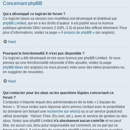
Concernant phpBB
Qui a développé ce logiciel de forum ?
Ce logiciel (dans sa version non modifiée) est développé et distribué par
phpBB Limited
, qui en a les droits d’auteur. Il est publié sous la licence
publique générale GNU version 2 (GPL-2.0) et peut être diffusé librement. Pour
plus d’informations, visitez la page «
À propos de phpBB
» (en anglais).
Haut
Pourquoi la fonctionnalité X n’est pas disponible ?
Ce logiciel a été développé et mis sous licence par phpBB Limited. Si vous
pensez qu’une fonctionnalité nécessite d’être ajoutée, visitez la page
phpBB Ideas
(en anglais) où vous pouvez voter pour des idées proposées ou
en suggérer de nouvelles.
Haut
Qui contacter pour les abus ou les questions légales concernant ce
forum ?
Contactez n’importe lequel des administrateurs de la liste « L’équipe du
forum ». Si vous restez sans réponse alors prenez contact avec le propriétaire
du domaine (en faisant une
recherche sur whois
) ou si un service gratuit est
utilisé (exemple : Yahoo!, Free, f2s.com, etc.), avec le service de gestion ou des
abus. Notez que phpBB Limited
n’a absolument aucun contrôle
et ne peut
être, en aucun cas, tenu pour responsable sur
comment
,
où
ou
par qui
ce