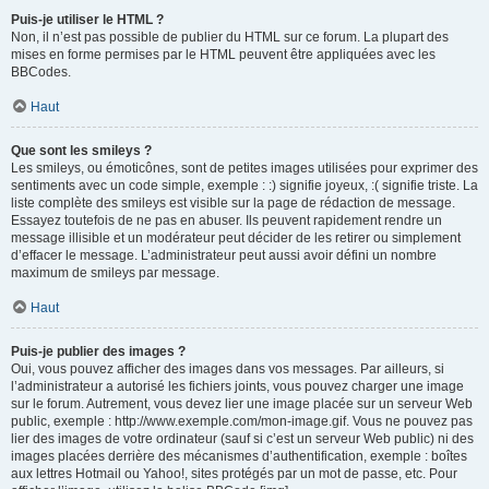
Puis-je utiliser le HTML ?
Non, il n’est pas possible de publier du HTML sur ce forum. La plupart des
mises en forme permises par le HTML peuvent être appliquées avec les
BBCodes.
Haut
Que sont les smileys ?
Les smileys, ou émoticônes, sont de petites images utilisées pour exprimer des
sentiments avec un code simple, exemple : :) signifie joyeux, :( signifie triste. La
liste complète des smileys est visible sur la page de rédaction de message.
Essayez toutefois de ne pas en abuser. Ils peuvent rapidement rendre un
message illisible et un modérateur peut décider de les retirer ou simplement
d’effacer le message. L’administrateur peut aussi avoir défini un nombre
maximum de smileys par message.
Haut
Puis-je publier des images ?
Oui, vous pouvez afficher des images dans vos messages. Par ailleurs, si
l’administrateur a autorisé les fichiers joints, vous pouvez charger une image
sur le forum. Autrement, vous devez lier une image placée sur un serveur Web
public, exemple : http://www.exemple.com/mon-image.gif. Vous ne pouvez pas
lier des images de votre ordinateur (sauf si c’est un serveur Web public) ni des
images placées derrière des mécanismes d’authentification, exemple : boîtes
aux lettres Hotmail ou Yahoo!, sites protégés par un mot de passe, etc. Pour