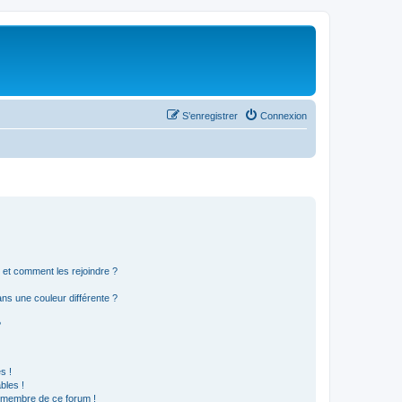
S’enregistrer
Connexion
s et comment les rejoindre ?
s une couleur différente ?
?
s !
bles !
n membre de ce forum !