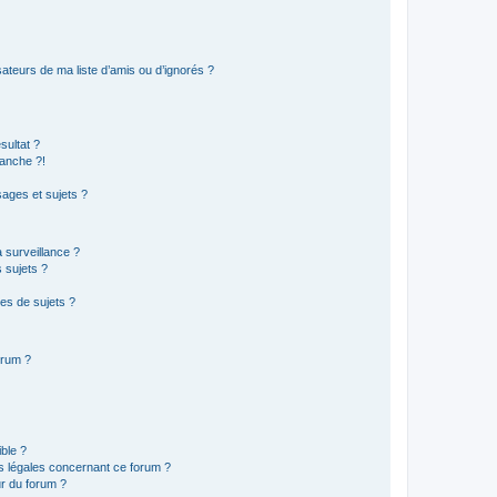
ateurs de ma liste d’amis ou d’ignorés ?
sultat ?
anche ?!
ages et sujets ?
a surveillance ?
 sujets ?
es de sujets ?
orum ?
ible ?
ns légales concernant ce forum ?
r du forum ?