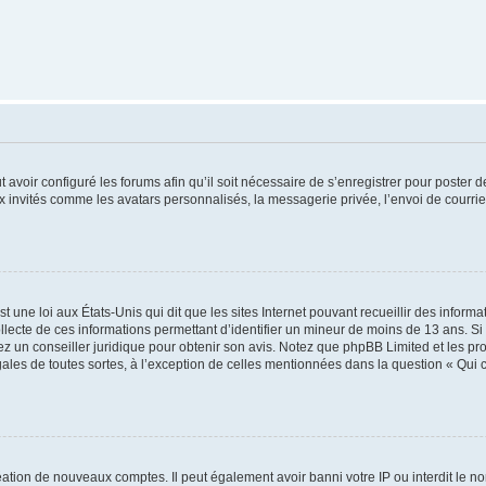
t avoir configuré les forums afin qu’il soit nécessaire de s’enregistrer pour poster
x invités comme les avatars personnalisés, la messagerie privée, l’envoi de courri
t une loi aux États-Unis qui dit que les sites Internet pouvant recueillir des infor
ollecte de ces informations permettant d’identifier un mineur de moins de 13 ans. S
tez un conseiller juridique pour obtenir son avis. Notez que phpBB Limited et les pr
gales de toutes sortes, à l’exception de celles mentionnées dans la question « Qui
réation de nouveaux comptes. Il peut également avoir banni votre IP ou interdit le no