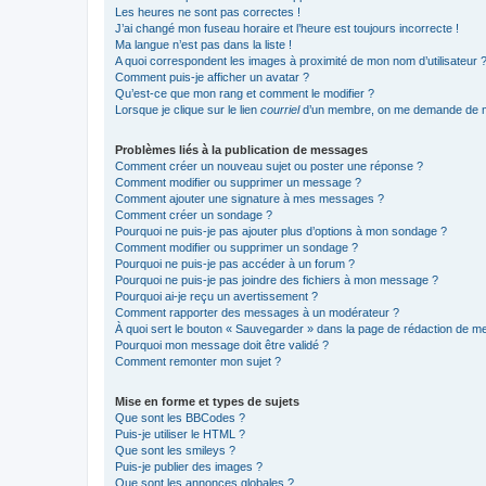
Les heures ne sont pas correctes !
J’ai changé mon fuseau horaire et l’heure est toujours incorrecte !
Ma langue n’est pas dans la liste !
A quoi correspondent les images à proximité de mon nom d’utilisateur 
Comment puis-je afficher un avatar ?
Qu’est-ce que mon rang et comment le modifier ?
Lorsque je clique sur le lien
courriel
d’un membre, on me demande de m
Problèmes liés à la publication de messages
Comment créer un nouveau sujet ou poster une réponse ?
Comment modifier ou supprimer un message ?
Comment ajouter une signature à mes messages ?
Comment créer un sondage ?
Pourquoi ne puis-je pas ajouter plus d’options à mon sondage ?
Comment modifier ou supprimer un sondage ?
Pourquoi ne puis-je pas accéder à un forum ?
Pourquoi ne puis-je pas joindre des fichiers à mon message ?
Pourquoi ai-je reçu un avertissement ?
Comment rapporter des messages à un modérateur ?
À quoi sert le bouton « Sauvegarder » dans la page de rédaction de 
Pourquoi mon message doit être validé ?
Comment remonter mon sujet ?
Mise en forme et types de sujets
Que sont les BBCodes ?
Puis-je utiliser le HTML ?
Que sont les smileys ?
Puis-je publier des images ?
Que sont les annonces globales ?