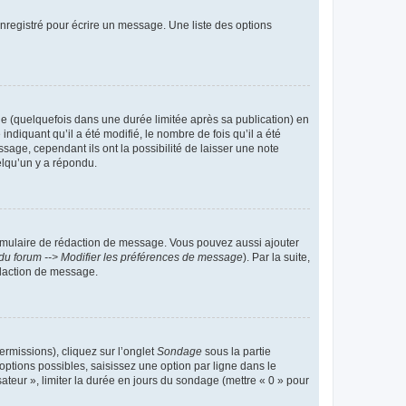
nregistré pour écrire un message. Une liste des options
 (quelquefois dans une durée limitée après sa publication) en
iquant qu’il a été modifié, le nombre de fois qu’il a été
sage, cependant ils ont la possibilité de laisser une note
elqu’un y a répondu.
rmulaire de rédaction de message. Vous pouvez aussi ajouter
du forum --> Modifier les préférences de message
). Par la suite,
daction de message.
ermissions), cliquez sur l’onglet
Sondage
sous la partie
ptions possibles, saisissez une option par ligne dans le
ateur », limiter la durée en jours du sondage (mettre « 0 » pour