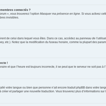
s membres connectés ?
forum », vous trouverez l’option
Masquer ma présence en ligne
. Si vous activez cet
es invisibles.
ifférent de celui dans lequel vous êtes. Dans ce cas, accédez au
panneau de l’utilisa
ney, etc.). Notez que la modification du fuseau horaire, comme la plupart des para
ecte !
aire et que l’heure est toujours incorrecte, il se peut que le serveur ne soit pas à
installé votre langue ou bien que personne n’ait encore traduit phpBB dans votre l
s à créer et partager une nouvelle traduction. Vous trouverez plus d’informations sur l