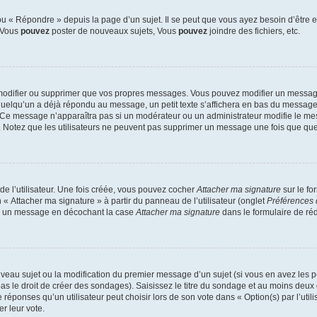
 « Répondre » depuis la page d’un sujet. Il se peut que vous ayez besoin d’être e
: Vous
pouvez
poster de nouveaux sujets, Vous
pouvez
joindre des fichiers, etc.
modifier ou supprimer que vos propres messages. Vous pouvez modifier un message
lqu’un a déjà répondu au message, un petit texte s’affichera en bas du message ind
n. Ce message n’apparaîtra pas si un modérateur ou un administrateur modifie le mes
ive. Notez que les utilisateurs ne peuvent pas supprimer un message une fois que qu
e l’utilisateur. Une fois créée, vous pouvez cocher
Attacher ma signature
sur le fo
 « Attacher ma signature » à partir du panneau de l’utilisateur (onglet
Préférences 
 à un message en décochant la case
Attacher ma signature
dans le formulaire de ré
ouveau sujet ou la modification du premier message d’un sujet (si vous en avez les p
 le droit de créer des sondages). Saisissez le titre du sondage et au moins deux o
onses qu’un utilisateur peut choisir lors de son vote dans « Option(s) par l’utilis
er leur vote.