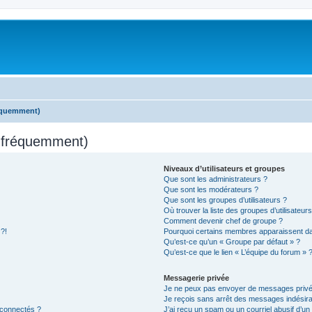
réquemment)
s fréquemment)
Niveaux d’utilisateurs et groupes
Que sont les administrateurs ?
Que sont les modérateurs ?
Que sont les groupes d’utilisateurs ?
Où trouver la liste des groupes d’utilisateur
Comment devenir chef de groupe ?
 ?!
Pourquoi certains membres apparaissent dan
Qu’est-ce qu’un « Groupe par défaut » ?
Qu’est-ce que le lien « L’équipe du forum » 
Messagerie privée
Je ne peux pas envoyer de messages privé
Je reçois sans arrêt des messages indésira
 connectés ?
J’ai reçu un spam ou un courriel abusif d’u