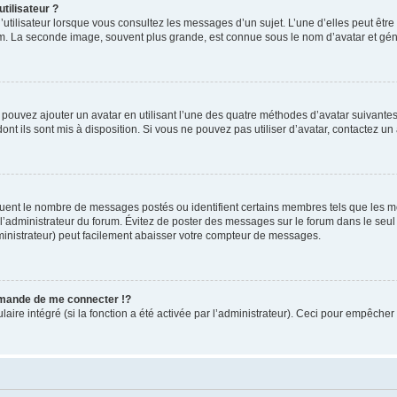
tilisateur ?
utilisateur lorsque vous consultez les messages d’un sujet. L’une d’elles peut êtr
rum. La seconde image, souvent plus grande, est connue sous le nom d’avatar et 
s pouvez ajouter un avatar en utilisant l’une des quatre méthodes d’avatar suivantes 
ont ils sont mis à disposition. Si vous ne pouvez pas utiliser d’avatar, contactez un
iquent le nombre de messages postés ou identifient certains membres tels que les 
ar l’administrateur du forum. Évitez de poster des messages sur le forum dans le seu
ministrateur) peut facilement abaisser votre compteur de messages.
mande de me connecter !?
re intégré (si la fonction a été activée par l’administrateur). Ceci pour empêcher l’u