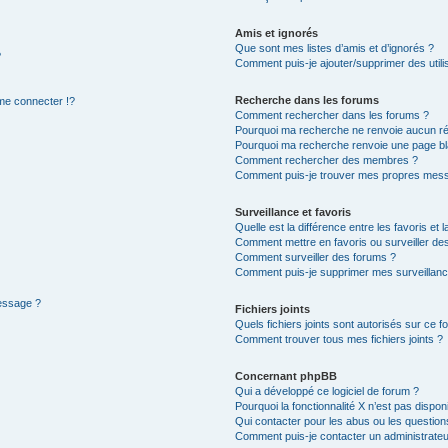
Amis et ignorés
Que sont mes listes d’amis et d’ignorés ?
?
Comment puis-je ajouter/supprimer des utilis
Recherche dans les forums
e connecter !?
Comment rechercher dans les forums ?
Pourquoi ma recherche ne renvoie aucun ré
Pourquoi ma recherche renvoie une page bl
Comment rechercher des membres ?
Comment puis-je trouver mes propres mess
Surveillance et favoris
Quelle est la différence entre les favoris et l
Comment mettre en favoris ou surveiller des
Comment surveiller des forums ?
Comment puis-je supprimer mes surveillanc
message ?
Fichiers joints
Quels fichiers joints sont autorisés sur ce f
Comment trouver tous mes fichiers joints ?
Concernant phpBB
Qui a développé ce logiciel de forum ?
Pourquoi la fonctionnalité X n’est pas dispon
Qui contacter pour les abus ou les questio
Comment puis-je contacter un administrateu