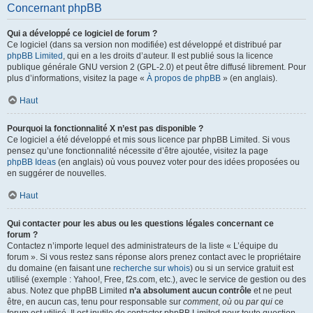
Concernant phpBB
Qui a développé ce logiciel de forum ?
Ce logiciel (dans sa version non modifiée) est développé et distribué par
phpBB Limited
, qui en a les droits d’auteur. Il est publié sous la licence
publique générale GNU version 2 (GPL-2.0) et peut être diffusé librement. Pour
plus d’informations, visitez la page «
À propos de phpBB
» (en anglais).
Haut
Pourquoi la fonctionnalité X n’est pas disponible ?
Ce logiciel a été développé et mis sous licence par phpBB Limited. Si vous
pensez qu’une fonctionnalité nécessite d’être ajoutée, visitez la page
phpBB Ideas
(en anglais) où vous pouvez voter pour des idées proposées ou
en suggérer de nouvelles.
Haut
Qui contacter pour les abus ou les questions légales concernant ce
forum ?
Contactez n’importe lequel des administrateurs de la liste « L’équipe du
forum ». Si vous restez sans réponse alors prenez contact avec le propriétaire
du domaine (en faisant une
recherche sur whois
) ou si un service gratuit est
utilisé (exemple : Yahoo!, Free, f2s.com, etc.), avec le service de gestion ou des
abus. Notez que phpBB Limited
n’a absolument aucun contrôle
et ne peut
être, en aucun cas, tenu pour responsable sur
comment
,
où
ou
par qui
ce