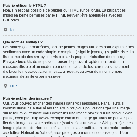
Puis-je utiliser le HTML ?
Non, il n’est pas possible de publier du HTML sur ce forum. La plupart des
mises en forme permises par le HTML peuvent être appliquées avec les
BBCodes.
Haut
Que sont les smileys ?
Les smileys, ou émoticônes, sont de petites images utilisées pour exprimer des
sentiments avec un code simple, exemple : :) signifie joyeux, :( signifie triste. La
liste complète des smileys est visible sur la page de rédaction de message.
Essayez toutefois de ne pas en abuser. Ils peuvent rapidement rendre un
message illisible et un modérateur peut décider de les retirer ou simplement
d’effacer le message. L’administrateur peut aussi avoir défini un nombre
maximum de smileys par message.
Haut
Puis-je publier des images ?
Oui, vous pouvez afficher des images dans vos messages. Par ailleurs, si
l’administrateur a autorisé les fichiers joints, vous pouvez charger une image
sur le forum. Autrement, vous devez lier une image placée sur un serveur Web
public, exemple : http://www.exemple.com/mon-image.gif. Vous ne pouvez pas
lier des images de votre ordinateur (sauf si c’est un serveur Web public) ni des
images placées derrière des mécanismes d’authentification, exemple : boîtes
aux lettres Hotmail ou Yahoo!, sites protégés par un mot de passe, etc. Pour