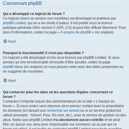
Concernant phpBB
Qui a développé ce logiciel de forum ?
Ce logiciel (dans sa version non modifiée) est développé et distribué par
phpBB Limited
, qui en a les droits d’auteur. Il est publié sous la licence
publique générale GNU version 2 (GPL-2.0) et peut être diffusé librement. Pour
plus d’informations, visitez la page «
À propos de phpBB
» (en anglais).
Haut
Pourquoi la fonctionnalité X n’est pas disponible ?
Ce logiciel a été développé et mis sous licence par phpBB Limited. Si vous
pensez qu’une fonctionnalité nécessite d’être ajoutée, visitez la page
phpBB Ideas
(en anglais) où vous pouvez voter pour des idées proposées ou
en suggérer de nouvelles.
Haut
Qui contacter pour les abus ou les questions légales concernant ce
forum ?
Contactez n’importe lequel des administrateurs de la liste « L’équipe du
forum ». Si vous restez sans réponse alors prenez contact avec le propriétaire
du domaine (en faisant une
recherche sur whois
) ou si un service gratuit est
utilisé (exemple : Yahoo!, Free, f2s.com, etc.), avec le service de gestion ou des
abus. Notez que phpBB Limited
n’a absolument aucun contrôle
et ne peut
être, en aucun cas, tenu pour responsable sur
comment
,
où
ou
par qui
ce