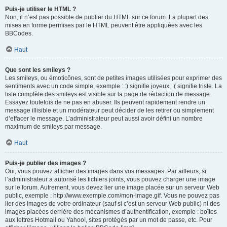
Puis-je utiliser le HTML ?
Non, il n’est pas possible de publier du HTML sur ce forum. La plupart des
mises en forme permises par le HTML peuvent être appliquées avec les
BBCodes.
Haut
Que sont les smileys ?
Les smileys, ou émoticônes, sont de petites images utilisées pour exprimer des
sentiments avec un code simple, exemple : :) signifie joyeux, :( signifie triste. La
liste complète des smileys est visible sur la page de rédaction de message.
Essayez toutefois de ne pas en abuser. Ils peuvent rapidement rendre un
message illisible et un modérateur peut décider de les retirer ou simplement
d’effacer le message. L’administrateur peut aussi avoir défini un nombre
maximum de smileys par message.
Haut
Puis-je publier des images ?
Oui, vous pouvez afficher des images dans vos messages. Par ailleurs, si
l’administrateur a autorisé les fichiers joints, vous pouvez charger une image
sur le forum. Autrement, vous devez lier une image placée sur un serveur Web
public, exemple : http://www.exemple.com/mon-image.gif. Vous ne pouvez pas
lier des images de votre ordinateur (sauf si c’est un serveur Web public) ni des
images placées derrière des mécanismes d’authentification, exemple : boîtes
aux lettres Hotmail ou Yahoo!, sites protégés par un mot de passe, etc. Pour