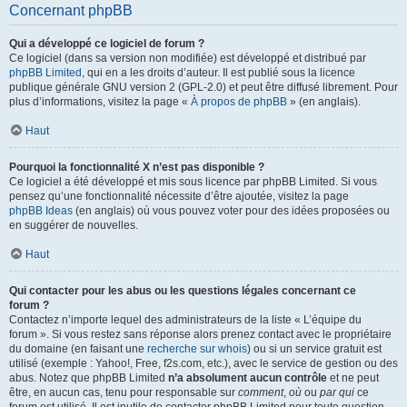
Concernant phpBB
Qui a développé ce logiciel de forum ?
Ce logiciel (dans sa version non modifiée) est développé et distribué par
phpBB Limited
, qui en a les droits d’auteur. Il est publié sous la licence
publique générale GNU version 2 (GPL-2.0) et peut être diffusé librement. Pour
plus d’informations, visitez la page «
À propos de phpBB
» (en anglais).
Haut
Pourquoi la fonctionnalité X n’est pas disponible ?
Ce logiciel a été développé et mis sous licence par phpBB Limited. Si vous
pensez qu’une fonctionnalité nécessite d’être ajoutée, visitez la page
phpBB Ideas
(en anglais) où vous pouvez voter pour des idées proposées ou
en suggérer de nouvelles.
Haut
Qui contacter pour les abus ou les questions légales concernant ce
forum ?
Contactez n’importe lequel des administrateurs de la liste « L’équipe du
forum ». Si vous restez sans réponse alors prenez contact avec le propriétaire
du domaine (en faisant une
recherche sur whois
) ou si un service gratuit est
utilisé (exemple : Yahoo!, Free, f2s.com, etc.), avec le service de gestion ou des
abus. Notez que phpBB Limited
n’a absolument aucun contrôle
et ne peut
être, en aucun cas, tenu pour responsable sur
comment
,
où
ou
par qui
ce