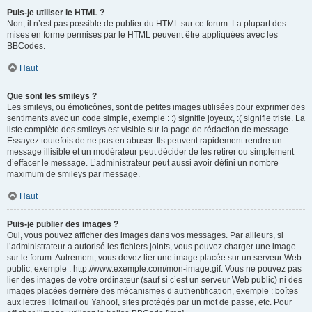
Puis-je utiliser le HTML ?
Non, il n’est pas possible de publier du HTML sur ce forum. La plupart des
mises en forme permises par le HTML peuvent être appliquées avec les
BBCodes.
Haut
Que sont les smileys ?
Les smileys, ou émoticônes, sont de petites images utilisées pour exprimer des
sentiments avec un code simple, exemple : :) signifie joyeux, :( signifie triste. La
liste complète des smileys est visible sur la page de rédaction de message.
Essayez toutefois de ne pas en abuser. Ils peuvent rapidement rendre un
message illisible et un modérateur peut décider de les retirer ou simplement
d’effacer le message. L’administrateur peut aussi avoir défini un nombre
maximum de smileys par message.
Haut
Puis-je publier des images ?
Oui, vous pouvez afficher des images dans vos messages. Par ailleurs, si
l’administrateur a autorisé les fichiers joints, vous pouvez charger une image
sur le forum. Autrement, vous devez lier une image placée sur un serveur Web
public, exemple : http://www.exemple.com/mon-image.gif. Vous ne pouvez pas
lier des images de votre ordinateur (sauf si c’est un serveur Web public) ni des
images placées derrière des mécanismes d’authentification, exemple : boîtes
aux lettres Hotmail ou Yahoo!, sites protégés par un mot de passe, etc. Pour