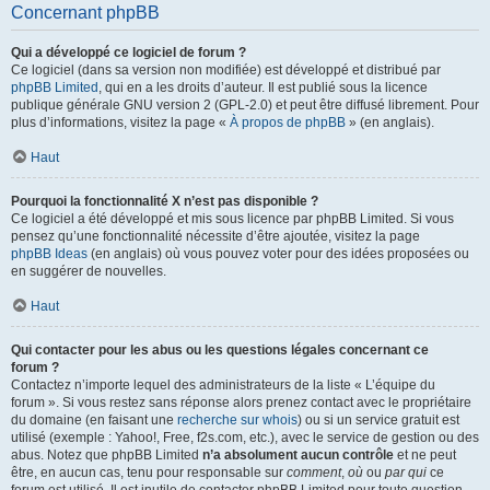
Concernant phpBB
Qui a développé ce logiciel de forum ?
Ce logiciel (dans sa version non modifiée) est développé et distribué par
phpBB Limited
, qui en a les droits d’auteur. Il est publié sous la licence
publique générale GNU version 2 (GPL-2.0) et peut être diffusé librement. Pour
plus d’informations, visitez la page «
À propos de phpBB
» (en anglais).
Haut
Pourquoi la fonctionnalité X n’est pas disponible ?
Ce logiciel a été développé et mis sous licence par phpBB Limited. Si vous
pensez qu’une fonctionnalité nécessite d’être ajoutée, visitez la page
phpBB Ideas
(en anglais) où vous pouvez voter pour des idées proposées ou
en suggérer de nouvelles.
Haut
Qui contacter pour les abus ou les questions légales concernant ce
forum ?
Contactez n’importe lequel des administrateurs de la liste « L’équipe du
forum ». Si vous restez sans réponse alors prenez contact avec le propriétaire
du domaine (en faisant une
recherche sur whois
) ou si un service gratuit est
utilisé (exemple : Yahoo!, Free, f2s.com, etc.), avec le service de gestion ou des
abus. Notez que phpBB Limited
n’a absolument aucun contrôle
et ne peut
être, en aucun cas, tenu pour responsable sur
comment
,
où
ou
par qui
ce