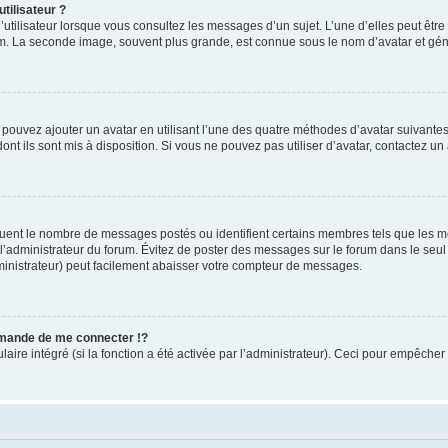
tilisateur ?
utilisateur lorsque vous consultez les messages d’un sujet. L’une d’elles peut êtr
rum. La seconde image, souvent plus grande, est connue sous le nom d’avatar et 
s pouvez ajouter un avatar en utilisant l’une des quatre méthodes d’avatar suivantes 
ont ils sont mis à disposition. Si vous ne pouvez pas utiliser d’avatar, contactez un
iquent le nombre de messages postés ou identifient certains membres tels que les 
ar l’administrateur du forum. Évitez de poster des messages sur le forum dans le seu
ministrateur) peut facilement abaisser votre compteur de messages.
mande de me connecter !?
re intégré (si la fonction a été activée par l’administrateur). Ceci pour empêcher l’u