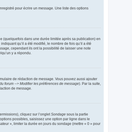
nregistré pour écrire un message. Une liste des options
 (quelquefois dans une durée limitée après sa publication) en
iquant qu’il a été modifié, le nombre de fois qu’il a été
sage, cependant ils ont la possibilité de laisser une note
elqu’un y a répondu.
rmulaire de rédaction de message. Vous pouvez aussi ajouter
du forum --> Modifier les préférences de message
). Par la suite,
daction de message.
ermissions), cliquez sur l’onglet
Sondage
sous la partie
ptions possibles, saisissez une option par ligne dans le
ateur », limiter la durée en jours du sondage (mettre « 0 » pour