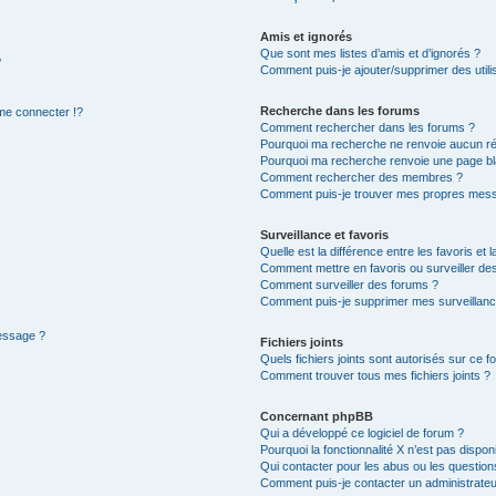
Amis et ignorés
Que sont mes listes d’amis et d’ignorés ?
?
Comment puis-je ajouter/supprimer des utilis
Recherche dans les forums
e connecter !?
Comment rechercher dans les forums ?
Pourquoi ma recherche ne renvoie aucun ré
Pourquoi ma recherche renvoie une page bl
Comment rechercher des membres ?
Comment puis-je trouver mes propres mess
Surveillance et favoris
Quelle est la différence entre les favoris et l
Comment mettre en favoris ou surveiller des
Comment surveiller des forums ?
Comment puis-je supprimer mes surveillanc
message ?
Fichiers joints
Quels fichiers joints sont autorisés sur ce f
Comment trouver tous mes fichiers joints ?
Concernant phpBB
Qui a développé ce logiciel de forum ?
Pourquoi la fonctionnalité X n’est pas dispon
Qui contacter pour les abus ou les questio
Comment puis-je contacter un administrateu