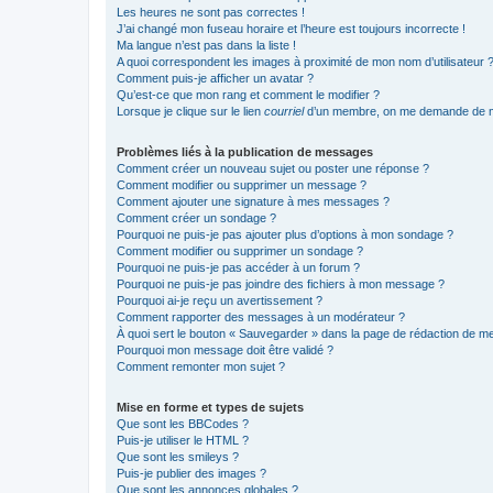
Les heures ne sont pas correctes !
J’ai changé mon fuseau horaire et l’heure est toujours incorrecte !
Ma langue n’est pas dans la liste !
A quoi correspondent les images à proximité de mon nom d’utilisateur 
Comment puis-je afficher un avatar ?
Qu’est-ce que mon rang et comment le modifier ?
Lorsque je clique sur le lien
courriel
d’un membre, on me demande de m
Problèmes liés à la publication de messages
Comment créer un nouveau sujet ou poster une réponse ?
Comment modifier ou supprimer un message ?
Comment ajouter une signature à mes messages ?
Comment créer un sondage ?
Pourquoi ne puis-je pas ajouter plus d’options à mon sondage ?
Comment modifier ou supprimer un sondage ?
Pourquoi ne puis-je pas accéder à un forum ?
Pourquoi ne puis-je pas joindre des fichiers à mon message ?
Pourquoi ai-je reçu un avertissement ?
Comment rapporter des messages à un modérateur ?
À quoi sert le bouton « Sauvegarder » dans la page de rédaction de 
Pourquoi mon message doit être validé ?
Comment remonter mon sujet ?
Mise en forme et types de sujets
Que sont les BBCodes ?
Puis-je utiliser le HTML ?
Que sont les smileys ?
Puis-je publier des images ?
Que sont les annonces globales ?