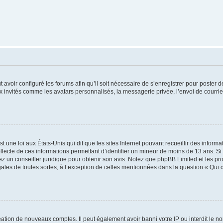
t avoir configuré les forums afin qu’il soit nécessaire de s’enregistrer pour poster
x invités comme les avatars personnalisés, la messagerie privée, l’envoi de courri
t une loi aux États-Unis qui dit que les sites Internet pouvant recueillir des infor
ollecte de ces informations permettant d’identifier un mineur de moins de 13 ans. S
tez un conseiller juridique pour obtenir son avis. Notez que phpBB Limited et les pr
gales de toutes sortes, à l’exception de celles mentionnées dans la question « Qui
réation de nouveaux comptes. Il peut également avoir banni votre IP ou interdit le no