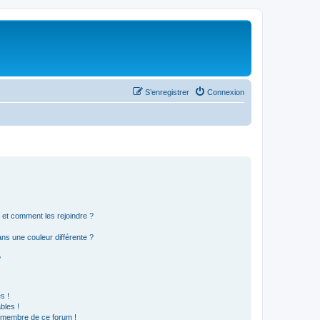
S’enregistrer
Connexion
s et comment les rejoindre ?
s une couleur différente ?
?
s !
bles !
n membre de ce forum !