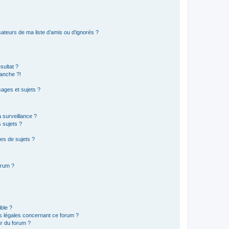
ateurs de ma liste d’amis ou d’ignorés ?
sultat ?
anche ?!
ages et sujets ?
a surveillance ?
 sujets ?
es de sujets ?
orum ?
ible ?
ns légales concernant ce forum ?
r du forum ?