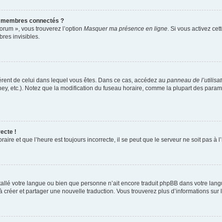
s membres connectés ?
forum », vous trouverez l’option
Masquer ma présence en ligne
. Si vous activez cet
es invisibles.
ifférent de celui dans lequel vous êtes. Dans ce cas, accédez au
panneau de l’utilisa
ney, etc.). Notez que la modification du fuseau horaire, comme la plupart des para
ecte !
aire et que l’heure est toujours incorrecte, il se peut que le serveur ne soit pas à
installé votre langue ou bien que personne n’ait encore traduit phpBB dans votre l
s à créer et partager une nouvelle traduction. Vous trouverez plus d’informations sur l