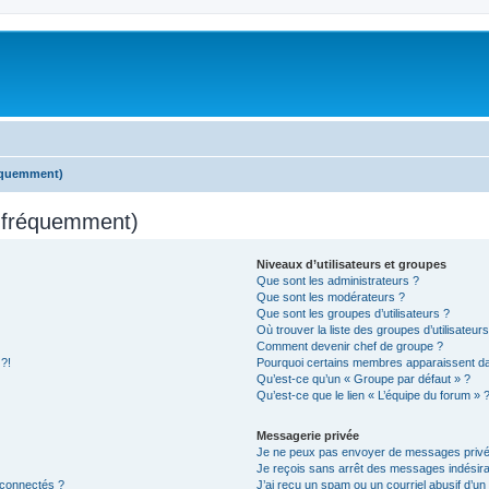
réquemment)
s fréquemment)
Niveaux d’utilisateurs et groupes
Que sont les administrateurs ?
Que sont les modérateurs ?
Que sont les groupes d’utilisateurs ?
Où trouver la liste des groupes d’utilisateur
Comment devenir chef de groupe ?
 ?!
Pourquoi certains membres apparaissent dan
Qu’est-ce qu’un « Groupe par défaut » ?
Qu’est-ce que le lien « L’équipe du forum » 
Messagerie privée
Je ne peux pas envoyer de messages privé
Je reçois sans arrêt des messages indésira
 connectés ?
J’ai reçu un spam ou un courriel abusif d’u