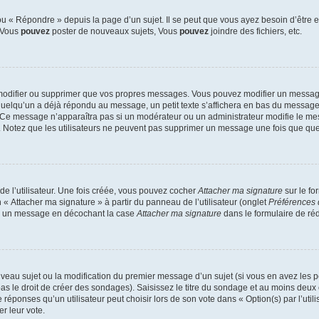
 « Répondre » depuis la page d’un sujet. Il se peut que vous ayez besoin d’être e
: Vous
pouvez
poster de nouveaux sujets, Vous
pouvez
joindre des fichiers, etc.
modifier ou supprimer que vos propres messages. Vous pouvez modifier un message
lqu’un a déjà répondu au message, un petit texte s’affichera en bas du message ind
n. Ce message n’apparaîtra pas si un modérateur ou un administrateur modifie le mes
ive. Notez que les utilisateurs ne peuvent pas supprimer un message une fois que qu
e l’utilisateur. Une fois créée, vous pouvez cocher
Attacher ma signature
sur le fo
 « Attacher ma signature » à partir du panneau de l’utilisateur (onglet
Préférences 
 à un message en décochant la case
Attacher ma signature
dans le formulaire de ré
ouveau sujet ou la modification du premier message d’un sujet (si vous en avez les p
 le droit de créer des sondages). Saisissez le titre du sondage et au moins deux o
onses qu’un utilisateur peut choisir lors de son vote dans « Option(s) par l’utilis
er leur vote.