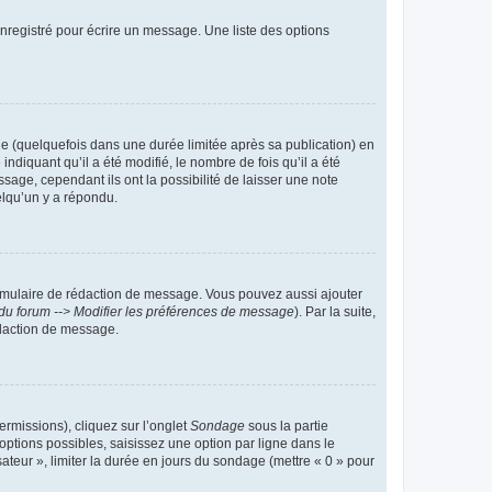
nregistré pour écrire un message. Une liste des options
 (quelquefois dans une durée limitée après sa publication) en
iquant qu’il a été modifié, le nombre de fois qu’il a été
sage, cependant ils ont la possibilité de laisser une note
elqu’un y a répondu.
rmulaire de rédaction de message. Vous pouvez aussi ajouter
du forum --> Modifier les préférences de message
). Par la suite,
daction de message.
ermissions), cliquez sur l’onglet
Sondage
sous la partie
ptions possibles, saisissez une option par ligne dans le
ateur », limiter la durée en jours du sondage (mettre « 0 » pour