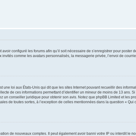
t avoir configuré les forums afin qu’il soit nécessaire de s’enregistrer pour poster
x invités comme les avatars personnalisés, la messagerie privée, l’envoi de courri
t une loi aux États-Unis qui dit que les sites Internet pouvant recueillir des infor
ollecte de ces informations permettant d’identifier un mineur de moins de 13 ans. S
tez un conseiller juridique pour obtenir son avis. Notez que phpBB Limited et les pr
gales de toutes sortes, à l’exception de celles mentionnées dans la question « Qui
réation de nouveaux comptes. Il peut également avoir banni votre IP ou interdit le no