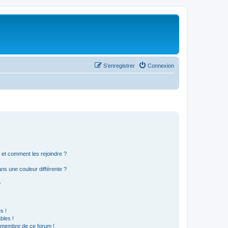
S’enregistrer
Connexion
s et comment les rejoindre ?
s une couleur différente ?
?
s !
bles !
n membre de ce forum !