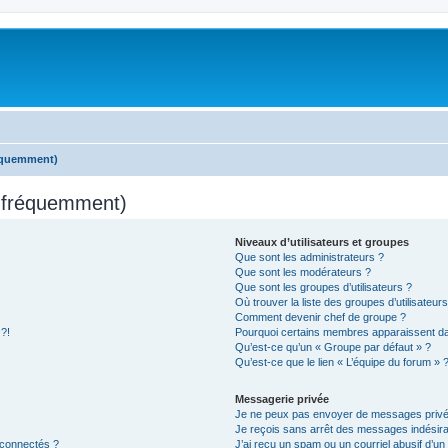
réquemment)
s fréquemment)
Niveaux d’utilisateurs et groupes
Que sont les administrateurs ?
Que sont les modérateurs ?
Que sont les groupes d’utilisateurs ?
Où trouver la liste des groupes d’utilisateur
Comment devenir chef de groupe ?
 ?!
Pourquoi certains membres apparaissent dan
Qu’est-ce qu’un « Groupe par défaut » ?
Qu’est-ce que le lien « L’équipe du forum » 
Messagerie privée
Je ne peux pas envoyer de messages privé
Je reçois sans arrêt des messages indésira
 connectés ?
J’ai reçu un spam ou un courriel abusif d’u