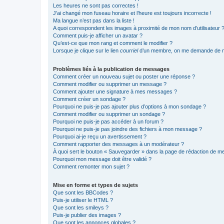
Les heures ne sont pas correctes !
J’ai changé mon fuseau horaire et l’heure est toujours incorrecte !
Ma langue n’est pas dans la liste !
A quoi correspondent les images à proximité de mon nom d’utilisateur 
Comment puis-je afficher un avatar ?
Qu’est-ce que mon rang et comment le modifier ?
Lorsque je clique sur le lien
courriel
d’un membre, on me demande de m
Problèmes liés à la publication de messages
Comment créer un nouveau sujet ou poster une réponse ?
Comment modifier ou supprimer un message ?
Comment ajouter une signature à mes messages ?
Comment créer un sondage ?
Pourquoi ne puis-je pas ajouter plus d’options à mon sondage ?
Comment modifier ou supprimer un sondage ?
Pourquoi ne puis-je pas accéder à un forum ?
Pourquoi ne puis-je pas joindre des fichiers à mon message ?
Pourquoi ai-je reçu un avertissement ?
Comment rapporter des messages à un modérateur ?
À quoi sert le bouton « Sauvegarder » dans la page de rédaction de 
Pourquoi mon message doit être validé ?
Comment remonter mon sujet ?
Mise en forme et types de sujets
Que sont les BBCodes ?
Puis-je utiliser le HTML ?
Que sont les smileys ?
Puis-je publier des images ?
Que sont les annonces globales ?