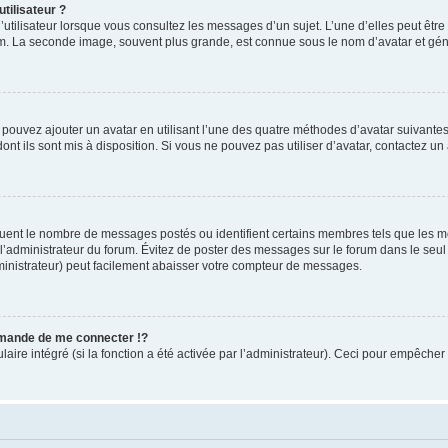
tilisateur ?
utilisateur lorsque vous consultez les messages d’un sujet. L’une d’elles peut êtr
rum. La seconde image, souvent plus grande, est connue sous le nom d’avatar et 
s pouvez ajouter un avatar en utilisant l’une des quatre méthodes d’avatar suivantes 
ont ils sont mis à disposition. Si vous ne pouvez pas utiliser d’avatar, contactez un
iquent le nombre de messages postés ou identifient certains membres tels que les 
ar l’administrateur du forum. Évitez de poster des messages sur le forum dans le seu
ministrateur) peut facilement abaisser votre compteur de messages.
mande de me connecter !?
re intégré (si la fonction a été activée par l’administrateur). Ceci pour empêcher l’u