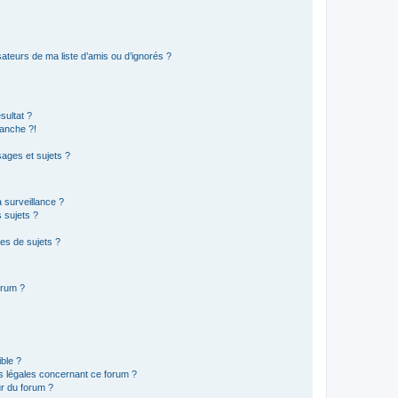
ateurs de ma liste d’amis ou d’ignorés ?
sultat ?
anche ?!
ages et sujets ?
a surveillance ?
 sujets ?
es de sujets ?
orum ?
ible ?
ns légales concernant ce forum ?
r du forum ?