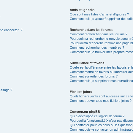
Amis et ignorés
Que sont mes listes d’amis et d’ignorés ?
?
Comment puis-je ajouter/supprimer des utilis
Recherche dans les forums
e connecter !?
Comment rechercher dans les forums ?
Pourquoi ma recherche ne renvoie aucun ré
Pourquoi ma recherche renvoie une page bl
Comment rechercher des membres ?
Comment puis-je trouver mes propres mess
Surveillance et favoris
Quelle est la différence entre les favoris et l
Comment mettre en favoris ou surveiller des
Comment surveiller des forums ?
Comment puis-je supprimer mes surveillanc
message ?
Fichiers joints
Quels fichiers joints sont autorisés sur ce f
Comment trouver tous mes fichiers joints ?
Concernant phpBB
Qui a développé ce logiciel de forum ?
Pourquoi la fonctionnalité X n’est pas dispon
Qui contacter pour les abus ou les questio
Comment puis-je contacter un administrateu