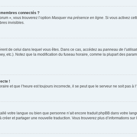
s membres connectés ?
forum », vous trouverez l’option
Masquer ma présence en ligne
. Si vous activez cet
es invisibles.
ifférent de celui dans lequel vous êtes. Dans ce cas, accédez au
panneau de l’utilisa
ney, etc.). Notez que la modification du fuseau horaire, comme la plupart des para
ecte !
aire et que l’heure est toujours incorrecte, il se peut que le serveur ne soit pas à
installé votre langue ou bien que personne n’ait encore traduit phpBB dans votre l
s à créer et partager une nouvelle traduction. Vous trouverez plus d’informations sur l