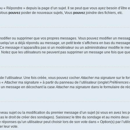
 « Répondre » depuis la page d’un sujet. Il se peut que vous ayez besoin d’être e
: Vous
pouvez
poster de nouveaux sujets, Vous
pouvez
joindre des fichiers, etc.
modifier ou supprimer que vos propres messages. Vous pouvez modifier un message
lqu’un a déjà répondu au message, un petit texte s’affichera en bas du message ind
n. Ce message n’apparaîtra pas si un modérateur ou un administrateur modifie le mes
ive. Notez que les utilisateurs ne peuvent pas supprimer un message une fois que qu
e l’utilisateur. Une fois créée, vous pouvez cocher
Attacher ma signature
sur le fo
 « Attacher ma signature » à partir du panneau de l’utilisateur (onglet
Préférences 
 à un message en décochant la case
Attacher ma signature
dans le formulaire de ré
ouveau sujet ou la modification du premier message d’un sujet (si vous en avez les p
 le droit de créer des sondages). Saisissez le titre du sondage et au moins deux o
onses qu’un utilisateur peut choisir lors de son vote dans « Option(s) par l’utilis
er leur vote.