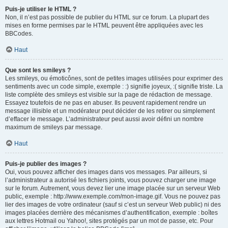
Puis-je utiliser le HTML ?
Non, il n’est pas possible de publier du HTML sur ce forum. La plupart des
mises en forme permises par le HTML peuvent être appliquées avec les
BBCodes.
Haut
Que sont les smileys ?
Les smileys, ou émoticônes, sont de petites images utilisées pour exprimer des
sentiments avec un code simple, exemple : :) signifie joyeux, :( signifie triste. La
liste complète des smileys est visible sur la page de rédaction de message.
Essayez toutefois de ne pas en abuser. Ils peuvent rapidement rendre un
message illisible et un modérateur peut décider de les retirer ou simplement
d’effacer le message. L’administrateur peut aussi avoir défini un nombre
maximum de smileys par message.
Haut
Puis-je publier des images ?
Oui, vous pouvez afficher des images dans vos messages. Par ailleurs, si
l’administrateur a autorisé les fichiers joints, vous pouvez charger une image
sur le forum. Autrement, vous devez lier une image placée sur un serveur Web
public, exemple : http://www.exemple.com/mon-image.gif. Vous ne pouvez pas
lier des images de votre ordinateur (sauf si c’est un serveur Web public) ni des
images placées derrière des mécanismes d’authentification, exemple : boîtes
aux lettres Hotmail ou Yahoo!, sites protégés par un mot de passe, etc. Pour