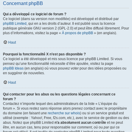
Concernant phpBB
Qui a développé ce logiciel de forum ?
Ce logiciel (dans sa version non modifiée) est développé et distribué par
phpBB Limited
, qui en a les droits d’auteur. Il est publié sous la licence
publique générale GNU version 2 (GPL-2.0) et peut être diffusé librement. Pour
plus d’informations, visitez la page «
À propos de phpBB
» (en anglais).
Haut
Pourquoi la fonctionnalité X n’est pas disponible ?
Ce logiciel a été développé et mis sous licence par phpBB Limited. Si vous
pensez qu’une fonctionnalité nécessite d’être ajoutée, visitez la page
phpBB Ideas
(en anglais) où vous pouvez voter pour des idées proposées ou
en suggérer de nouvelles.
Haut
Qui contacter pour les abus ou les questions légales concernant ce
forum ?
Contactez n’importe lequel des administrateurs de la liste « L’équipe du
forum ». Si vous restez sans réponse alors prenez contact avec le propriétaire
du domaine (en faisant une
recherche sur whois
) ou si un service gratuit est
utilisé (exemple : Yahoo!, Free, f2s.com, etc.), avec le service de gestion ou des
abus. Notez que phpBB Limited
n’a absolument aucun contrôle
et ne peut
être, en aucun cas, tenu pour responsable sur
comment
,
où
ou
par qui
ce