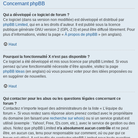
Concernant phpBB
Qui a développé ce logiciel de forum ?
Ce logiciel (dans sa version non modifiée) est développé et distribué par
phpBB Limited
, qui en a les droits d’auteur. Il est publié sous la licence
publique générale GNU version 2 (GPL-2.0) et peut être diffusé librement. Pour
plus d’informations, visitez la page «
À propos de phpBB
» (en anglais).
Haut
Pourquoi la fonctionnalité X n’est pas disponible ?
Ce logiciel a été développé et mis sous licence par phpBB Limited. Si vous
pensez qu’une fonctionnalité nécessite d’être ajoutée, visitez la page
phpBB Ideas
(en anglais) où vous pouvez voter pour des idées proposées ou
en suggérer de nouvelles.
Haut
Qui contacter pour les abus ou les questions légales concernant ce
forum ?
Contactez n’importe lequel des administrateurs de la liste « L’équipe du
forum ». Si vous restez sans réponse alors prenez contact avec le propriétaire
du domaine (en faisant une
recherche sur whois
) ou si un service gratuit est
utilisé (exemple : Yahoo!, Free, f2s.com, etc.), avec le service de gestion ou des
abus. Notez que phpBB Limited
n’a absolument aucun contrôle
et ne peut
être, en aucun cas, tenu pour responsable sur
comment
,
où
ou
par qui
ce