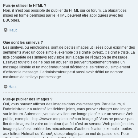
Puis-je utiliser le HTML ?
Non, il n’est pas possible de publier du HTML sur ce forum. La plupart des
mises en forme permises par le HTML peuvent être appliquées avec les
BBCodes.
Haut
Que sont les smileys ?
Les smileys, ou émoticônes, sont de petites images utilisées pour exprimer des
sentiments avec un code simple, exemple : :) signifie joyeux, :( signifie triste. La
liste complète des smileys est visible sur la page de rédaction de message.
Essayez toutefois de ne pas en abuser. Ils peuvent rapidement rendre un
message illisible et un modérateur peut décider de les retirer ou simplement
d’effacer le message. L’administrateur peut aussi avoir défini un nombre
maximum de smileys par message.
Haut
Puis-je publier des images ?
Oui, vous pouvez afficher des images dans vos messages. Par ailleurs, si
l’administrateur a autorisé les fichiers joints, vous pouvez charger une image
sur le forum. Autrement, vous devez lier une image placée sur un serveur Web
public, exemple : http://www.exemple.com/mon-image.gif. Vous ne pouvez pas
lier des images de votre ordinateur (sauf si c’est un serveur Web public) ni des
images placées derrière des mécanismes d’authentification, exemple : boîtes
aux lettres Hotmail ou Yahoo!, sites protégés par un mot de passe, etc. Pour