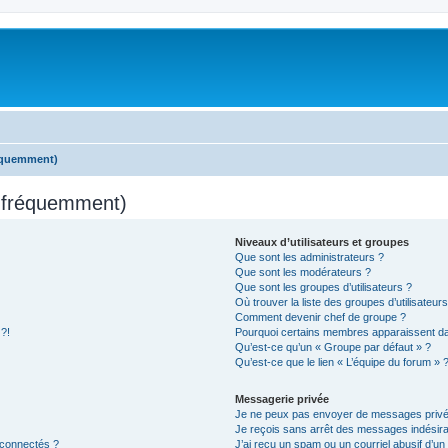
réquemment)
s fréquemment)
Niveaux d’utilisateurs et groupes
Que sont les administrateurs ?
Que sont les modérateurs ?
Que sont les groupes d’utilisateurs ?
Où trouver la liste des groupes d’utilisateur
Comment devenir chef de groupe ?
 ?!
Pourquoi certains membres apparaissent dan
Qu’est-ce qu’un « Groupe par défaut » ?
Qu’est-ce que le lien « L’équipe du forum » 
Messagerie privée
Je ne peux pas envoyer de messages privé
Je reçois sans arrêt des messages indésira
 connectés ?
J’ai reçu un spam ou un courriel abusif d’u