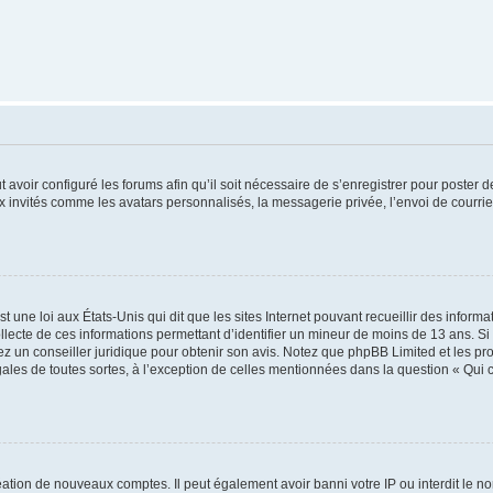
t avoir configuré les forums afin qu’il soit nécessaire de s’enregistrer pour poster
x invités comme les avatars personnalisés, la messagerie privée, l’envoi de courri
t une loi aux États-Unis qui dit que les sites Internet pouvant recueillir des infor
ollecte de ces informations permettant d’identifier un mineur de moins de 13 ans. S
tez un conseiller juridique pour obtenir son avis. Notez que phpBB Limited et les pr
gales de toutes sortes, à l’exception de celles mentionnées dans la question « Qui
réation de nouveaux comptes. Il peut également avoir banni votre IP ou interdit le no