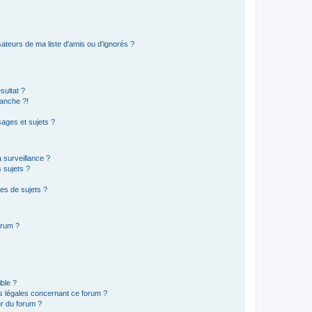
ateurs de ma liste d’amis ou d’ignorés ?
sultat ?
anche ?!
ages et sujets ?
a surveillance ?
 sujets ?
es de sujets ?
orum ?
ible ?
ns légales concernant ce forum ?
r du forum ?