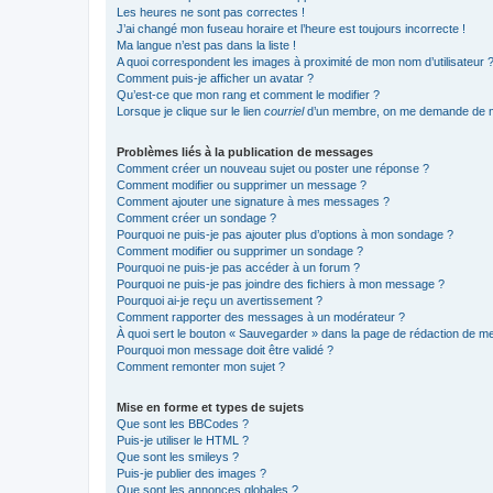
Les heures ne sont pas correctes !
J’ai changé mon fuseau horaire et l’heure est toujours incorrecte !
Ma langue n’est pas dans la liste !
A quoi correspondent les images à proximité de mon nom d’utilisateur 
Comment puis-je afficher un avatar ?
Qu’est-ce que mon rang et comment le modifier ?
Lorsque je clique sur le lien
courriel
d’un membre, on me demande de m
Problèmes liés à la publication de messages
Comment créer un nouveau sujet ou poster une réponse ?
Comment modifier ou supprimer un message ?
Comment ajouter une signature à mes messages ?
Comment créer un sondage ?
Pourquoi ne puis-je pas ajouter plus d’options à mon sondage ?
Comment modifier ou supprimer un sondage ?
Pourquoi ne puis-je pas accéder à un forum ?
Pourquoi ne puis-je pas joindre des fichiers à mon message ?
Pourquoi ai-je reçu un avertissement ?
Comment rapporter des messages à un modérateur ?
À quoi sert le bouton « Sauvegarder » dans la page de rédaction de 
Pourquoi mon message doit être validé ?
Comment remonter mon sujet ?
Mise en forme et types de sujets
Que sont les BBCodes ?
Puis-je utiliser le HTML ?
Que sont les smileys ?
Puis-je publier des images ?
Que sont les annonces globales ?