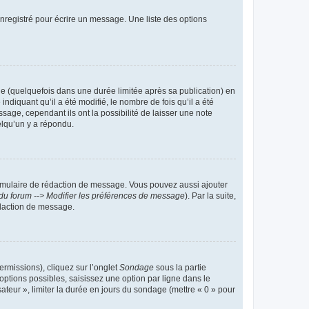
nregistré pour écrire un message. Une liste des options
 (quelquefois dans une durée limitée après sa publication) en
iquant qu’il a été modifié, le nombre de fois qu’il a été
sage, cependant ils ont la possibilité de laisser une note
elqu’un y a répondu.
rmulaire de rédaction de message. Vous pouvez aussi ajouter
du forum --> Modifier les préférences de message
). Par la suite,
daction de message.
ermissions), cliquez sur l’onglet
Sondage
sous la partie
ptions possibles, saisissez une option par ligne dans le
ateur », limiter la durée en jours du sondage (mettre « 0 » pour