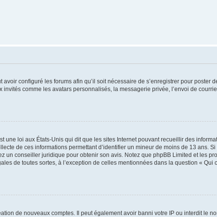
t avoir configuré les forums afin qu’il soit nécessaire de s’enregistrer pour poster
x invités comme les avatars personnalisés, la messagerie privée, l’envoi de courri
t une loi aux États-Unis qui dit que les sites Internet pouvant recueillir des infor
ollecte de ces informations permettant d’identifier un mineur de moins de 13 ans. S
tez un conseiller juridique pour obtenir son avis. Notez que phpBB Limited et les pr
gales de toutes sortes, à l’exception de celles mentionnées dans la question « Qui
réation de nouveaux comptes. Il peut également avoir banni votre IP ou interdit le no