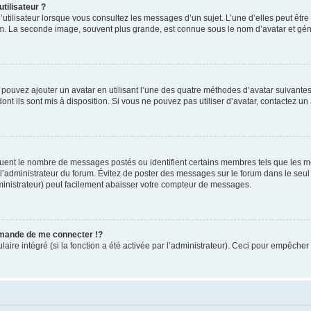
tilisateur ?
utilisateur lorsque vous consultez les messages d’un sujet. L’une d’elles peut êtr
rum. La seconde image, souvent plus grande, est connue sous le nom d’avatar et 
s pouvez ajouter un avatar en utilisant l’une des quatre méthodes d’avatar suivantes 
ont ils sont mis à disposition. Si vous ne pouvez pas utiliser d’avatar, contactez un
iquent le nombre de messages postés ou identifient certains membres tels que les 
ar l’administrateur du forum. Évitez de poster des messages sur le forum dans le seu
ministrateur) peut facilement abaisser votre compteur de messages.
mande de me connecter !?
re intégré (si la fonction a été activée par l’administrateur). Ceci pour empêcher l’u