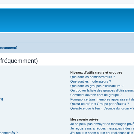
réquemment)
s fréquemment)
Niveaux d’utilisateurs et groupes
Que sont les administrateurs ?
Que sont les modérateurs ?
Que sont les groupes d’utilisateurs ?
Où trouver la liste des groupes d’utilisateur
Comment devenir chef de groupe ?
 ?!
Pourquoi certains membres apparaissent dan
Qu’est-ce qu’un « Groupe par défaut » ?
Qu’est-ce que le lien « L’équipe du forum » 
Messagerie privée
Je ne peux pas envoyer de messages privé
Je reçois sans arrêt des messages indésira
 connectés ?
J’ai reçu un spam ou un courriel abusif d’u