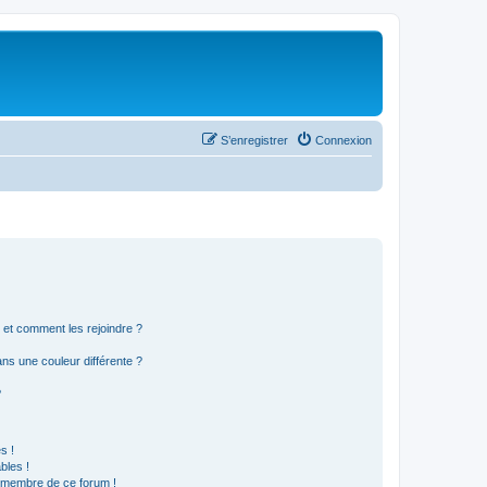
S’enregistrer
Connexion
s et comment les rejoindre ?
s une couleur différente ?
?
s !
bles !
n membre de ce forum !