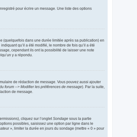
nregistré pour écrire un message. Une liste des options
 (quelquefois dans une durée limitée après sa publication) en
iquant qu’il a été modifié, le nombre de fois qu’il a été
sage, cependant ils ont la possibilité de laisser une note
elqu’un y a répondu.
rmulaire de rédaction de message. Vous pouvez aussi ajouter
du forum --> Modifier les préférences de message
). Par la suite,
daction de message.
ermissions), cliquez sur l’onglet
Sondage
sous la partie
ptions possibles, saisissez une option par ligne dans le
ateur », limiter la durée en jours du sondage (mettre « 0 » pour