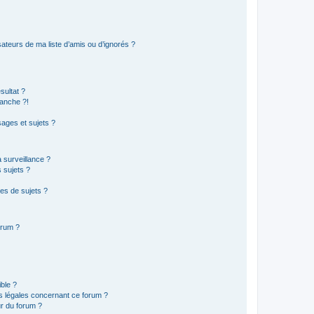
ateurs de ma liste d’amis ou d’ignorés ?
sultat ?
anche ?!
ages et sujets ?
a surveillance ?
 sujets ?
es de sujets ?
orum ?
ible ?
ns légales concernant ce forum ?
r du forum ?