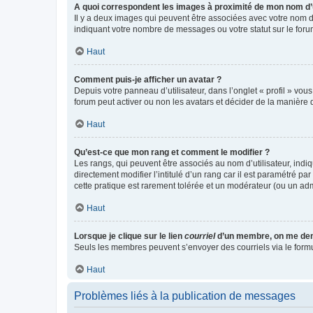
A quoi correspondent les images à proximité de mon nom d’u
Il y a deux images qui peuvent être associées avec votre nom d’
indiquant votre nombre de messages ou votre statut sur le fo
Haut
Comment puis-je afficher un avatar ?
Depuis votre panneau d’utilisateur, dans l’onglet « profil » vou
forum peut activer ou non les avatars et décider de la manière d
Haut
Qu’est-ce que mon rang et comment le modifier ?
Les rangs, qui peuvent être associés au nom d’utilisateur, ind
directement modifier l’intitulé d’un rang car il est paramétré p
cette pratique est rarement tolérée et un modérateur (ou un ad
Haut
Lorsque je clique sur le lien
courriel
d’un membre, on me de
Seuls les membres peuvent s’envoyer des courriels via le formulai
Haut
Problèmes liés à la publication de messages