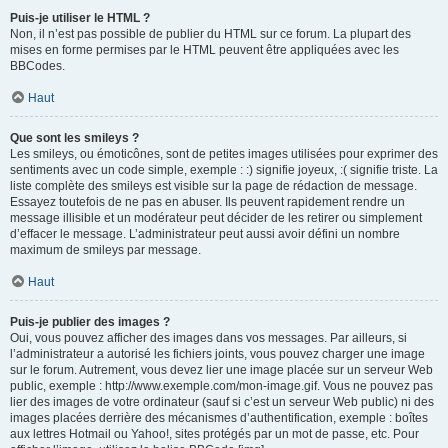
Puis-je utiliser le HTML ?
Non, il n’est pas possible de publier du HTML sur ce forum. La plupart des
mises en forme permises par le HTML peuvent être appliquées avec les
BBCodes.
Haut
Que sont les smileys ?
Les smileys, ou émoticônes, sont de petites images utilisées pour exprimer des
sentiments avec un code simple, exemple : :) signifie joyeux, :( signifie triste. La
liste complète des smileys est visible sur la page de rédaction de message.
Essayez toutefois de ne pas en abuser. Ils peuvent rapidement rendre un
message illisible et un modérateur peut décider de les retirer ou simplement
d’effacer le message. L’administrateur peut aussi avoir défini un nombre
maximum de smileys par message.
Haut
Puis-je publier des images ?
Oui, vous pouvez afficher des images dans vos messages. Par ailleurs, si
l’administrateur a autorisé les fichiers joints, vous pouvez charger une image
sur le forum. Autrement, vous devez lier une image placée sur un serveur Web
public, exemple : http://www.exemple.com/mon-image.gif. Vous ne pouvez pas
lier des images de votre ordinateur (sauf si c’est un serveur Web public) ni des
images placées derrière des mécanismes d’authentification, exemple : boîtes
aux lettres Hotmail ou Yahoo!, sites protégés par un mot de passe, etc. Pour