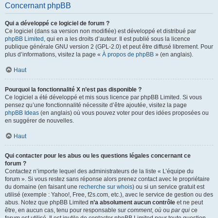
Concernant phpBB
Qui a développé ce logiciel de forum ?
Ce logiciel (dans sa version non modifiée) est développé et distribué par
phpBB Limited
, qui en a les droits d’auteur. Il est publié sous la licence
publique générale GNU version 2 (GPL-2.0) et peut être diffusé librement. Pour
plus d’informations, visitez la page «
À propos de phpBB
» (en anglais).
Haut
Pourquoi la fonctionnalité X n’est pas disponible ?
Ce logiciel a été développé et mis sous licence par phpBB Limited. Si vous
pensez qu’une fonctionnalité nécessite d’être ajoutée, visitez la page
phpBB Ideas
(en anglais) où vous pouvez voter pour des idées proposées ou
en suggérer de nouvelles.
Haut
Qui contacter pour les abus ou les questions légales concernant ce
forum ?
Contactez n’importe lequel des administrateurs de la liste « L’équipe du
forum ». Si vous restez sans réponse alors prenez contact avec le propriétaire
du domaine (en faisant une
recherche sur whois
) ou si un service gratuit est
utilisé (exemple : Yahoo!, Free, f2s.com, etc.), avec le service de gestion ou des
abus. Notez que phpBB Limited
n’a absolument aucun contrôle
et ne peut
être, en aucun cas, tenu pour responsable sur
comment
,
où
ou
par qui
ce