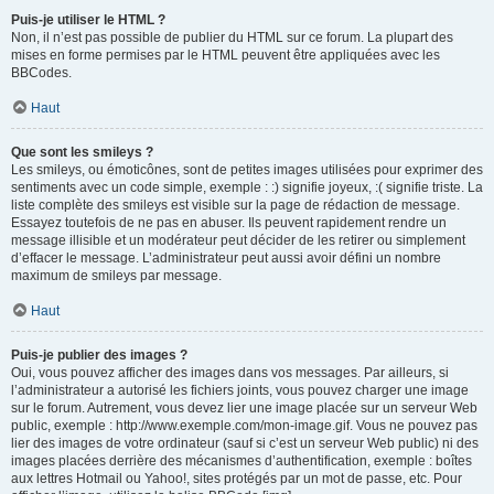
Puis-je utiliser le HTML ?
Non, il n’est pas possible de publier du HTML sur ce forum. La plupart des
mises en forme permises par le HTML peuvent être appliquées avec les
BBCodes.
Haut
Que sont les smileys ?
Les smileys, ou émoticônes, sont de petites images utilisées pour exprimer des
sentiments avec un code simple, exemple : :) signifie joyeux, :( signifie triste. La
liste complète des smileys est visible sur la page de rédaction de message.
Essayez toutefois de ne pas en abuser. Ils peuvent rapidement rendre un
message illisible et un modérateur peut décider de les retirer ou simplement
d’effacer le message. L’administrateur peut aussi avoir défini un nombre
maximum de smileys par message.
Haut
Puis-je publier des images ?
Oui, vous pouvez afficher des images dans vos messages. Par ailleurs, si
l’administrateur a autorisé les fichiers joints, vous pouvez charger une image
sur le forum. Autrement, vous devez lier une image placée sur un serveur Web
public, exemple : http://www.exemple.com/mon-image.gif. Vous ne pouvez pas
lier des images de votre ordinateur (sauf si c’est un serveur Web public) ni des
images placées derrière des mécanismes d’authentification, exemple : boîtes
aux lettres Hotmail ou Yahoo!, sites protégés par un mot de passe, etc. Pour