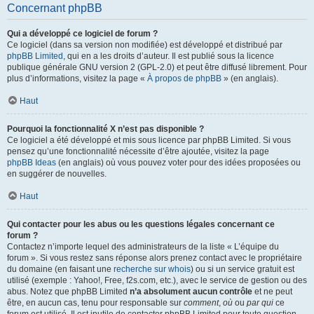
Concernant phpBB
Qui a développé ce logiciel de forum ?
Ce logiciel (dans sa version non modifiée) est développé et distribué par
phpBB Limited
, qui en a les droits d’auteur. Il est publié sous la licence
publique générale GNU version 2 (GPL-2.0) et peut être diffusé librement. Pour
plus d’informations, visitez la page «
À propos de phpBB
» (en anglais).
Haut
Pourquoi la fonctionnalité X n’est pas disponible ?
Ce logiciel a été développé et mis sous licence par phpBB Limited. Si vous
pensez qu’une fonctionnalité nécessite d’être ajoutée, visitez la page
phpBB Ideas
(en anglais) où vous pouvez voter pour des idées proposées ou
en suggérer de nouvelles.
Haut
Qui contacter pour les abus ou les questions légales concernant ce
forum ?
Contactez n’importe lequel des administrateurs de la liste « L’équipe du
forum ». Si vous restez sans réponse alors prenez contact avec le propriétaire
du domaine (en faisant une
recherche sur whois
) ou si un service gratuit est
utilisé (exemple : Yahoo!, Free, f2s.com, etc.), avec le service de gestion ou des
abus. Notez que phpBB Limited
n’a absolument aucun contrôle
et ne peut
être, en aucun cas, tenu pour responsable sur
comment
,
où
ou
par qui
ce