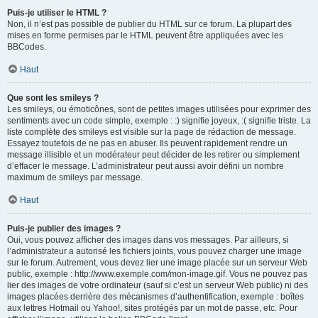
Puis-je utiliser le HTML ?
Non, il n’est pas possible de publier du HTML sur ce forum. La plupart des
mises en forme permises par le HTML peuvent être appliquées avec les
BBCodes.
Haut
Que sont les smileys ?
Les smileys, ou émoticônes, sont de petites images utilisées pour exprimer des
sentiments avec un code simple, exemple : :) signifie joyeux, :( signifie triste. La
liste complète des smileys est visible sur la page de rédaction de message.
Essayez toutefois de ne pas en abuser. Ils peuvent rapidement rendre un
message illisible et un modérateur peut décider de les retirer ou simplement
d’effacer le message. L’administrateur peut aussi avoir défini un nombre
maximum de smileys par message.
Haut
Puis-je publier des images ?
Oui, vous pouvez afficher des images dans vos messages. Par ailleurs, si
l’administrateur a autorisé les fichiers joints, vous pouvez charger une image
sur le forum. Autrement, vous devez lier une image placée sur un serveur Web
public, exemple : http://www.exemple.com/mon-image.gif. Vous ne pouvez pas
lier des images de votre ordinateur (sauf si c’est un serveur Web public) ni des
images placées derrière des mécanismes d’authentification, exemple : boîtes
aux lettres Hotmail ou Yahoo!, sites protégés par un mot de passe, etc. Pour