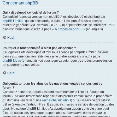
Concernant phpBB
Qui a développé ce logiciel de forum ?
Ce logiciel (dans sa version non modifiée) est développé et distribué par
phpBB Limited
, qui en a les droits d’auteur. Il est publié sous la licence
publique générale GNU version 2 (GPL-2.0) et peut être diffusé librement. Pour
plus d’informations, visitez la page «
À propos de phpBB
» (en anglais).
Haut
Pourquoi la fonctionnalité X n’est pas disponible ?
Ce logiciel a été développé et mis sous licence par phpBB Limited. Si vous
pensez qu’une fonctionnalité nécessite d’être ajoutée, visitez la page
phpBB Ideas
(en anglais) où vous pouvez voter pour des idées proposées ou
en suggérer de nouvelles.
Haut
Qui contacter pour les abus ou les questions légales concernant ce
forum ?
Contactez n’importe lequel des administrateurs de la liste « L’équipe du
forum ». Si vous restez sans réponse alors prenez contact avec le propriétaire
du domaine (en faisant une
recherche sur whois
) ou si un service gratuit est
utilisé (exemple : Yahoo!, Free, f2s.com, etc.), avec le service de gestion ou des
abus. Notez que phpBB Limited
n’a absolument aucun contrôle
et ne peut
être, en aucun cas, tenu pour responsable sur
comment
,
où
ou
par qui
ce