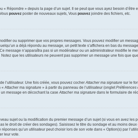
 « Répondre » depuis la page d’un sujet. Il se peut que vous ayez besoin d’être e
: Vous
pouvez
poster de nouveaux sujets, Vous
pouvez
joindre des fichiers, etc.
modifier ou supprimer que vos propres messages. Vous pouvez modifier un message
lqu’un a déjà répondu au message, un petit texte s’affichera en bas du message ind
n. Ce message n’apparaîtra pas si un modérateur ou un administrateur modifie le mes
ive. Notez que les utilisateurs ne peuvent pas supprimer un message une fois que qu
e l’utilisateur. Une fois créée, vous pouvez cocher
Attacher ma signature
sur le fo
 « Attacher ma signature » à partir du panneau de l’utilisateur (onglet
Préférences 
 à un message en décochant la case
Attacher ma signature
dans le formulaire de ré
ouveau sujet ou la modification du premier message d’un sujet (si vous en avez les p
 le droit de créer des sondages). Saisissez le titre du sondage et au moins deux o
onses qu’un utilisateur peut choisir lors de son vote dans « Option(s) par l’utilis
er leur vote.