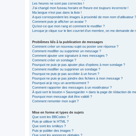
Les heures ne sont pas correctes !
J’ai changé mon fuseau horaire et l’heure est toujours incorrecte !
Ma langue n’est pas dans la liste !
A quoi correspondent les images à proximité de mon nom d’utilisateur 
Comment puis-je afficher un avatar ?
Qu’est-ce que mon rang et comment le modifier ?
Lorsque je clique sur le lien
courriel
d’un membre, on me demande de m
Problèmes liés à la publication de messages
Comment créer un nouveau sujet ou poster une réponse ?
Comment modifier ou supprimer un message ?
Comment ajouter une signature à mes messages ?
Comment créer un sondage ?
Pourquoi ne puis-je pas ajouter plus d’options à mon sondage ?
Comment modifier ou supprimer un sondage ?
Pourquoi ne puis-je pas accéder à un forum ?
Pourquoi ne puis-je pas joindre des fichiers à mon message ?
Pourquoi ai-je reçu un avertissement ?
Comment rapporter des messages à un modérateur ?
À quoi sert le bouton « Sauvegarder » dans la page de rédaction de 
Pourquoi mon message doit être validé ?
Comment remonter mon sujet ?
Mise en forme et types de sujets
Que sont les BBCodes ?
Puis-je utiliser le HTML ?
Que sont les smileys ?
Puis-je publier des images ?
Que sont les annonces globales ?