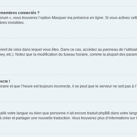
s membres connectés ?
forum », vous trouverez l’option
Masquer ma présence en ligne
. Si vous activez cet
es invisibles.
ifférent de celui dans lequel vous êtes. Dans ce cas, accédez au
panneau de l’utilisa
ney, etc.). Notez que la modification du fuseau horaire, comme la plupart des para
ecte !
aire et que l’heure est toujours incorrecte, il se peut que le serveur ne soit pas à
installé votre langue ou bien que personne n’ait encore traduit phpBB dans votre l
s à créer et partager une nouvelle traduction. Vous trouverez plus d’informations sur l