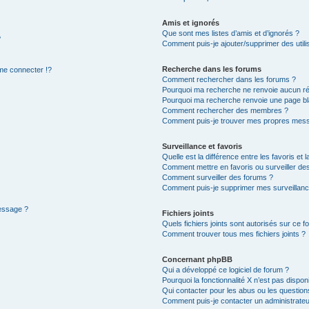
Amis et ignorés
Que sont mes listes d’amis et d’ignorés ?
?
Comment puis-je ajouter/supprimer des utilis
Recherche dans les forums
e connecter !?
Comment rechercher dans les forums ?
Pourquoi ma recherche ne renvoie aucun ré
Pourquoi ma recherche renvoie une page bl
Comment rechercher des membres ?
Comment puis-je trouver mes propres mess
Surveillance et favoris
Quelle est la différence entre les favoris et l
Comment mettre en favoris ou surveiller des
Comment surveiller des forums ?
Comment puis-je supprimer mes surveillanc
message ?
Fichiers joints
Quels fichiers joints sont autorisés sur ce f
Comment trouver tous mes fichiers joints ?
Concernant phpBB
Qui a développé ce logiciel de forum ?
Pourquoi la fonctionnalité X n’est pas dispon
Qui contacter pour les abus ou les questio
Comment puis-je contacter un administrateu