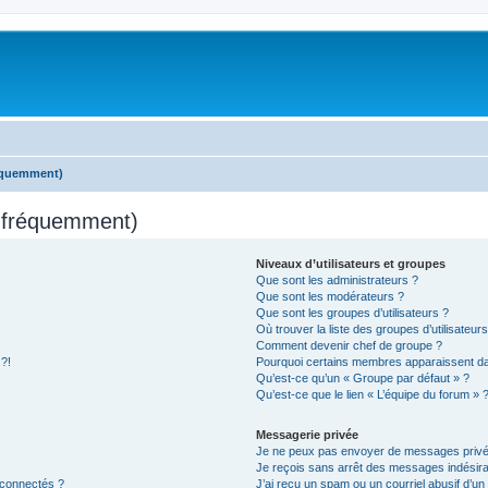
réquemment)
s fréquemment)
Niveaux d’utilisateurs et groupes
Que sont les administrateurs ?
Que sont les modérateurs ?
Que sont les groupes d’utilisateurs ?
Où trouver la liste des groupes d’utilisateur
Comment devenir chef de groupe ?
 ?!
Pourquoi certains membres apparaissent dan
Qu’est-ce qu’un « Groupe par défaut » ?
Qu’est-ce que le lien « L’équipe du forum » 
Messagerie privée
Je ne peux pas envoyer de messages privé
Je reçois sans arrêt des messages indésira
 connectés ?
J’ai reçu un spam ou un courriel abusif d’u