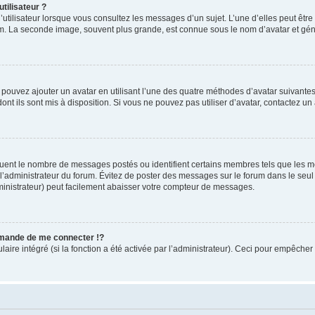
tilisateur ?
utilisateur lorsque vous consultez les messages d’un sujet. L’une d’elles peut êtr
rum. La seconde image, souvent plus grande, est connue sous le nom d’avatar et 
s pouvez ajouter un avatar en utilisant l’une des quatre méthodes d’avatar suivantes 
ont ils sont mis à disposition. Si vous ne pouvez pas utiliser d’avatar, contactez un
iquent le nombre de messages postés ou identifient certains membres tels que les 
ar l’administrateur du forum. Évitez de poster des messages sur le forum dans le seu
ministrateur) peut facilement abaisser votre compteur de messages.
mande de me connecter !?
re intégré (si la fonction a été activée par l’administrateur). Ceci pour empêcher l’u