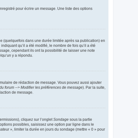
nregistré pour écrire un message. Une liste des options
 (quelquefois dans une durée limitée après sa publication) en
iquant qu’il a été modifié, le nombre de fois qu’il a été
sage, cependant ils ont la possibilité de laisser une note
elqu’un y a répondu.
rmulaire de rédaction de message. Vous pouvez aussi ajouter
du forum --> Modifier les préférences de message
). Par la suite,
daction de message.
ermissions), cliquez sur l’onglet
Sondage
sous la partie
ptions possibles, saisissez une option par ligne dans le
ateur », limiter la durée en jours du sondage (mettre « 0 » pour