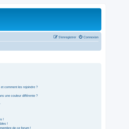
S’enregistrer
Connexion
s et comment les rejoindre ?
s une couleur différente ?
?
s !
bles !
n membre de ce forum !