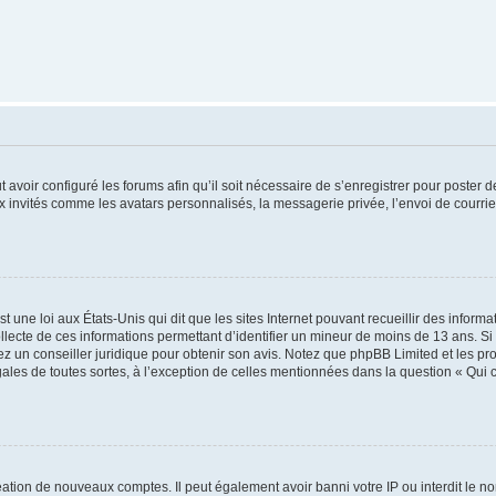
t avoir configuré les forums afin qu’il soit nécessaire de s’enregistrer pour poster
x invités comme les avatars personnalisés, la messagerie privée, l’envoi de courri
t une loi aux États-Unis qui dit que les sites Internet pouvant recueillir des infor
ollecte de ces informations permettant d’identifier un mineur de moins de 13 ans. S
tez un conseiller juridique pour obtenir son avis. Notez que phpBB Limited et les pr
gales de toutes sortes, à l’exception de celles mentionnées dans la question « Qui
réation de nouveaux comptes. Il peut également avoir banni votre IP ou interdit le no