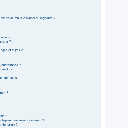
ateurs de ma liste d’amis ou d’ignorés ?
sultat ?
anche ?!
ages et sujets ?
a surveillance ?
 sujets ?
es de sujets ?
orum ?
ible ?
ns légales concernant ce forum ?
r du forum ?