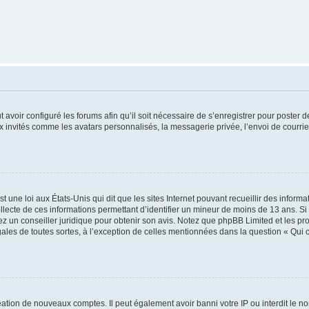
t avoir configuré les forums afin qu’il soit nécessaire de s’enregistrer pour poster
x invités comme les avatars personnalisés, la messagerie privée, l’envoi de courri
t une loi aux États-Unis qui dit que les sites Internet pouvant recueillir des infor
ollecte de ces informations permettant d’identifier un mineur de moins de 13 ans. S
tez un conseiller juridique pour obtenir son avis. Notez que phpBB Limited et les pr
gales de toutes sortes, à l’exception de celles mentionnées dans la question « Qui
réation de nouveaux comptes. Il peut également avoir banni votre IP ou interdit le no