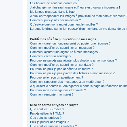
Les heures ne sont pas correctes !
J’ai changé mon fuseau horaire et l’heure est toujours incorrecte !
Ma langue n’est pas dans la liste !
A quoi correspondent les images à proximité de mon nom d’utilisateur 
Comment puis-je afficher un avatar ?
Qu’est-ce que mon rang et comment le modifier ?
Lorsque je clique sur le lien
courriel
d’un membre, on me demande de m
Problèmes liés à la publication de messages
Comment créer un nouveau sujet ou poster une réponse ?
Comment modifier ou supprimer un message ?
Comment ajouter une signature à mes messages ?
Comment créer un sondage ?
Pourquoi ne puis-je pas ajouter plus d’options à mon sondage ?
Comment modifier ou supprimer un sondage ?
Pourquoi ne puis-je pas accéder à un forum ?
Pourquoi ne puis-je pas joindre des fichiers à mon message ?
Pourquoi ai-je reçu un avertissement ?
Comment rapporter des messages à un modérateur ?
À quoi sert le bouton « Sauvegarder » dans la page de rédaction de 
Pourquoi mon message doit être validé ?
Comment remonter mon sujet ?
Mise en forme et types de sujets
Que sont les BBCodes ?
Puis-je utiliser le HTML ?
Que sont les smileys ?
Puis-je publier des images ?
Que sont les annonces globales ?