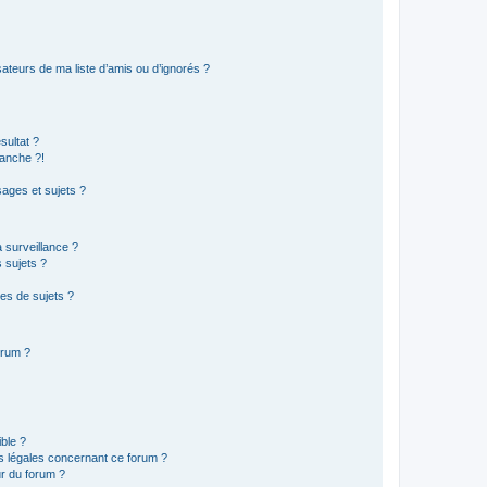
ateurs de ma liste d’amis ou d’ignorés ?
sultat ?
anche ?!
ages et sujets ?
a surveillance ?
 sujets ?
es de sujets ?
orum ?
ible ?
ns légales concernant ce forum ?
r du forum ?