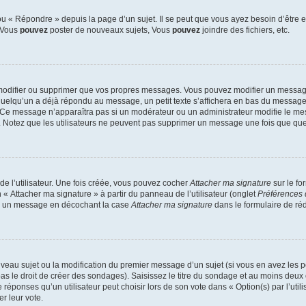
 « Répondre » depuis la page d’un sujet. Il se peut que vous ayez besoin d’être e
: Vous
pouvez
poster de nouveaux sujets, Vous
pouvez
joindre des fichiers, etc.
modifier ou supprimer que vos propres messages. Vous pouvez modifier un message
lqu’un a déjà répondu au message, un petit texte s’affichera en bas du message ind
n. Ce message n’apparaîtra pas si un modérateur ou un administrateur modifie le mes
ive. Notez que les utilisateurs ne peuvent pas supprimer un message une fois que qu
e l’utilisateur. Une fois créée, vous pouvez cocher
Attacher ma signature
sur le fo
 « Attacher ma signature » à partir du panneau de l’utilisateur (onglet
Préférences 
 à un message en décochant la case
Attacher ma signature
dans le formulaire de ré
ouveau sujet ou la modification du premier message d’un sujet (si vous en avez les p
 le droit de créer des sondages). Saisissez le titre du sondage et au moins deux o
onses qu’un utilisateur peut choisir lors de son vote dans « Option(s) par l’utilis
er leur vote.