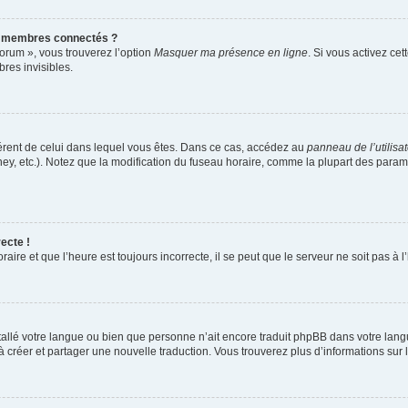
s membres connectés ?
forum », vous trouverez l’option
Masquer ma présence en ligne
. Si vous activez cet
es invisibles.
ifférent de celui dans lequel vous êtes. Dans ce cas, accédez au
panneau de l’utilisa
ney, etc.). Notez que la modification du fuseau horaire, comme la plupart des para
ecte !
aire et que l’heure est toujours incorrecte, il se peut que le serveur ne soit pas à
installé votre langue ou bien que personne n’ait encore traduit phpBB dans votre l
s à créer et partager une nouvelle traduction. Vous trouverez plus d’informations sur l