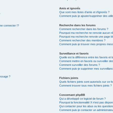
Amis et ignorés
Que sont mes listes d’amis et d’ignorés ?
?
Comment puis-je ajouter/supprimer des utilis
Recherche dans les forums
e connecter !?
Comment rechercher dans les forums ?
Pourquoi ma recherche ne renvoie aucun ré
Pourquoi ma recherche renvoie une page bl
Comment rechercher des membres ?
Comment puis-je trouver mes propres mess
Surveillance et favoris
Quelle est la différence entre les favoris et l
Comment mettre en favoris ou surveiller des
Comment surveiller des forums ?
Comment puis-je supprimer mes surveillanc
message ?
Fichiers joints
Quels fichiers joints sont autorisés sur ce f
Comment trouver tous mes fichiers joints ?
Concernant phpBB
Qui a développé ce logiciel de forum ?
Pourquoi la fonctionnalité X n’est pas dispon
Qui contacter pour les abus ou les questio
Comment puis-je contacter un administrateu