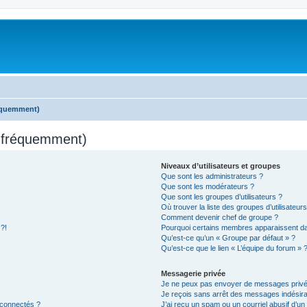
réquemment)
s fréquemment)
Niveaux d’utilisateurs et groupes
Que sont les administrateurs ?
Que sont les modérateurs ?
Que sont les groupes d’utilisateurs ?
Où trouver la liste des groupes d’utilisateur
Comment devenir chef de groupe ?
 ?!
Pourquoi certains membres apparaissent dan
Qu’est-ce qu’un « Groupe par défaut » ?
Qu’est-ce que le lien « L’équipe du forum » 
Messagerie privée
Je ne peux pas envoyer de messages privé
Je reçois sans arrêt des messages indésira
 connectés ?
J’ai reçu un spam ou un courriel abusif d’u