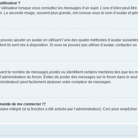
tilisateur ?
utilisateur lorsque vous consultez les messages d’un sujet. L’une d’elles peut êtr
rum. La seconde image, souvent plus grande, est connue sous le nom d’avatar et 
s pouvez ajouter un avatar en utilisant l’une des quatre méthodes d’avatar suivantes 
ont ils sont mis à disposition. Si vous ne pouvez pas utiliser d’avatar, contactez un
iquent le nombre de messages postés ou identifient certains membres tels que les 
ar l’administrateur du forum. Évitez de poster des messages sur le forum dans le seu
ministrateur) peut facilement abaisser votre compteur de messages.
mande de me connecter !?
re intégré (si la fonction a été activée par l’administrateur). Ceci pour empêcher l’u