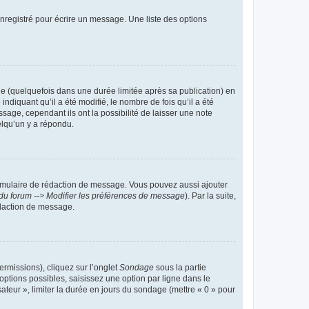
nregistré pour écrire un message. Une liste des options
 (quelquefois dans une durée limitée après sa publication) en
iquant qu’il a été modifié, le nombre de fois qu’il a été
sage, cependant ils ont la possibilité de laisser une note
elqu’un y a répondu.
rmulaire de rédaction de message. Vous pouvez aussi ajouter
du forum --> Modifier les préférences de message
). Par la suite,
daction de message.
ermissions), cliquez sur l’onglet
Sondage
sous la partie
ptions possibles, saisissez une option par ligne dans le
ateur », limiter la durée en jours du sondage (mettre « 0 » pour