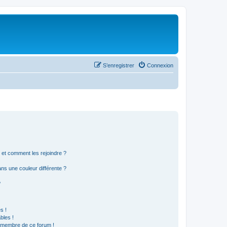
S’enregistrer
Connexion
s et comment les rejoindre ?
s une couleur différente ?
?
s !
bles !
n membre de ce forum !