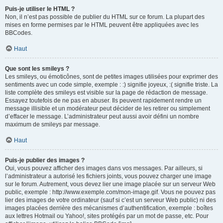
Puis-je utiliser le HTML ?
Non, il n’est pas possible de publier du HTML sur ce forum. La plupart des
mises en forme permises par le HTML peuvent être appliquées avec les
BBCodes.
Haut
Que sont les smileys ?
Les smileys, ou émoticônes, sont de petites images utilisées pour exprimer des
sentiments avec un code simple, exemple : :) signifie joyeux, :( signifie triste. La
liste complète des smileys est visible sur la page de rédaction de message.
Essayez toutefois de ne pas en abuser. Ils peuvent rapidement rendre un
message illisible et un modérateur peut décider de les retirer ou simplement
d’effacer le message. L’administrateur peut aussi avoir défini un nombre
maximum de smileys par message.
Haut
Puis-je publier des images ?
Oui, vous pouvez afficher des images dans vos messages. Par ailleurs, si
l’administrateur a autorisé les fichiers joints, vous pouvez charger une image
sur le forum. Autrement, vous devez lier une image placée sur un serveur Web
public, exemple : http://www.exemple.com/mon-image.gif. Vous ne pouvez pas
lier des images de votre ordinateur (sauf si c’est un serveur Web public) ni des
images placées derrière des mécanismes d’authentification, exemple : boîtes
aux lettres Hotmail ou Yahoo!, sites protégés par un mot de passe, etc. Pour