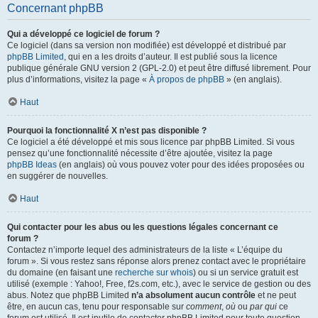
Concernant phpBB
Qui a développé ce logiciel de forum ?
Ce logiciel (dans sa version non modifiée) est développé et distribué par
phpBB Limited
, qui en a les droits d’auteur. Il est publié sous la licence
publique générale GNU version 2 (GPL-2.0) et peut être diffusé librement. Pour
plus d’informations, visitez la page «
À propos de phpBB
» (en anglais).
Haut
Pourquoi la fonctionnalité X n’est pas disponible ?
Ce logiciel a été développé et mis sous licence par phpBB Limited. Si vous
pensez qu’une fonctionnalité nécessite d’être ajoutée, visitez la page
phpBB Ideas
(en anglais) où vous pouvez voter pour des idées proposées ou
en suggérer de nouvelles.
Haut
Qui contacter pour les abus ou les questions légales concernant ce
forum ?
Contactez n’importe lequel des administrateurs de la liste « L’équipe du
forum ». Si vous restez sans réponse alors prenez contact avec le propriétaire
du domaine (en faisant une
recherche sur whois
) ou si un service gratuit est
utilisé (exemple : Yahoo!, Free, f2s.com, etc.), avec le service de gestion ou des
abus. Notez que phpBB Limited
n’a absolument aucun contrôle
et ne peut
être, en aucun cas, tenu pour responsable sur
comment
,
où
ou
par qui
ce