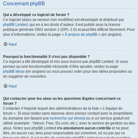
Concernant phpBB
Qui a développé ce logiciel de forum ?
Ce logiciel (dans sa version non modifiée) est développé et distribué par
phpBB Limited
, qui en a les droits d’auteur. Il est publié sous la licence
publique générale GNU version 2 (GPL-2.0) et peut être diffusé librement. Pour
plus d’informations, visitez la page «
À propos de phpBB
» (en anglais).
Haut
Pourquoi la fonctionnalité X n’est pas disponible ?
Ce logiciel a été développé et mis sous licence par phpBB Limited. Si vous
pensez qu’une fonctionnalité nécessite d’être ajoutée, visitez la page
phpBB Ideas
(en anglais) où vous pouvez voter pour des idées proposées ou
en suggérer de nouvelles.
Haut
Qui contacter pour les abus ou les questions légales concernant ce
forum ?
Contactez n’importe lequel des administrateurs de la liste « L’équipe du
forum ». Si vous restez sans réponse alors prenez contact avec le propriétaire
du domaine (en faisant une
recherche sur whois
) ou si un service gratuit est
utilisé (exemple : Yahoo!, Free, f2s.com, etc.), avec le service de gestion ou des
abus. Notez que phpBB Limited
n’a absolument aucun contrôle
et ne peut
être, en aucun cas, tenu pour responsable sur
comment
,
où
ou
par qui
ce