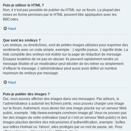
Puis-je utiliser le HTML ?
Non, il n’est pas possible de publier du HTML sur ce forum. La plupart des
mises en forme permises par le HTML peuvent être appliquées avec les
BBCodes.
Haut
Que sont les smileys ?
Les smileys, ou émoticônes, sont de petites images utilisées pour exprimer des
sentiments avec un code simple, exemple : :) signifie joyeux, :( signifie triste. La
liste complète des smileys est visible sur la page de rédaction de message.
Essayez toutefois de ne pas en abuser. Ils peuvent rapidement rendre un
message illisible et un modérateur peut décider de les retirer ou simplement
d’effacer le message. L’administrateur peut aussi avoir défini un nombre
maximum de smileys par message.
Haut
Puis-je publier des images ?
Oui, vous pouvez afficher des images dans vos messages. Par ailleurs, si
l’administrateur a autorisé les fichiers joints, vous pouvez charger une image
sur le forum. Autrement, vous devez lier une image placée sur un serveur Web
public, exemple : http://www.exemple.com/mon-image.gif. Vous ne pouvez pas
lier des images de votre ordinateur (sauf si c’est un serveur Web public) ni des
images placées derrière des mécanismes d’authentification, exemple : boîtes
aux lettres Hotmail ou Yahoo!, sites protégés par un mot de passe, etc. Pour