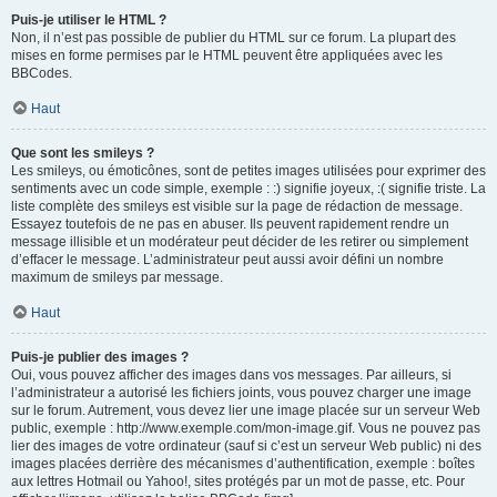
Puis-je utiliser le HTML ?
Non, il n’est pas possible de publier du HTML sur ce forum. La plupart des
mises en forme permises par le HTML peuvent être appliquées avec les
BBCodes.
Haut
Que sont les smileys ?
Les smileys, ou émoticônes, sont de petites images utilisées pour exprimer des
sentiments avec un code simple, exemple : :) signifie joyeux, :( signifie triste. La
liste complète des smileys est visible sur la page de rédaction de message.
Essayez toutefois de ne pas en abuser. Ils peuvent rapidement rendre un
message illisible et un modérateur peut décider de les retirer ou simplement
d’effacer le message. L’administrateur peut aussi avoir défini un nombre
maximum de smileys par message.
Haut
Puis-je publier des images ?
Oui, vous pouvez afficher des images dans vos messages. Par ailleurs, si
l’administrateur a autorisé les fichiers joints, vous pouvez charger une image
sur le forum. Autrement, vous devez lier une image placée sur un serveur Web
public, exemple : http://www.exemple.com/mon-image.gif. Vous ne pouvez pas
lier des images de votre ordinateur (sauf si c’est un serveur Web public) ni des
images placées derrière des mécanismes d’authentification, exemple : boîtes
aux lettres Hotmail ou Yahoo!, sites protégés par un mot de passe, etc. Pour