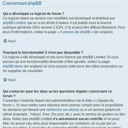
Concernant phpBB
Qui a développé ce logiciel de forum ?
Ce logiciel (dans sa version non modifiée) est développé et distribué par
phpBB Limited
, qui en a les droits d’auteur. Il est publié sous la licence
publique générale GNU version 2 (GPL-2.0) et peut être diffusé librement. Pour
plus d’informations, visitez la page «
À propos de phpBB
» (en anglais).
Haut
Pourquoi la fonctionnalité X n’est pas disponible ?
Ce logiciel a été développé et mis sous licence par phpBB Limited. Si vous
pensez qu’une fonctionnalité nécessite d’être ajoutée, visitez la page
phpBB Ideas
(en anglais) où vous pouvez voter pour des idées proposées ou
en suggérer de nouvelles.
Haut
Qui contacter pour les abus ou les questions légales concernant ce
forum ?
Contactez n’importe lequel des administrateurs de la liste « L’équipe du
forum ». Si vous restez sans réponse alors prenez contact avec le propriétaire
du domaine (en faisant une
recherche sur whois
) ou si un service gratuit est
utilisé (exemple : Yahoo!, Free, f2s.com, etc.), avec le service de gestion ou des
abus. Notez que phpBB Limited
n’a absolument aucun contrôle
et ne peut
être, en aucun cas, tenu pour responsable sur
comment
,
où
ou
par qui
ce