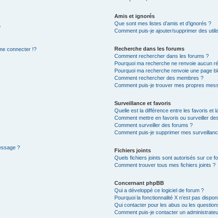
Amis et ignorés
Que sont mes listes d’amis et d’ignorés ?
?
Comment puis-je ajouter/supprimer des utilis
Recherche dans les forums
e connecter !?
Comment rechercher dans les forums ?
Pourquoi ma recherche ne renvoie aucun ré
Pourquoi ma recherche renvoie une page bl
Comment rechercher des membres ?
Comment puis-je trouver mes propres mess
Surveillance et favoris
Quelle est la différence entre les favoris et l
Comment mettre en favoris ou surveiller des
Comment surveiller des forums ?
Comment puis-je supprimer mes surveillanc
message ?
Fichiers joints
Quels fichiers joints sont autorisés sur ce f
Comment trouver tous mes fichiers joints ?
Concernant phpBB
Qui a développé ce logiciel de forum ?
Pourquoi la fonctionnalité X n’est pas dispon
Qui contacter pour les abus ou les questio
Comment puis-je contacter un administrateu