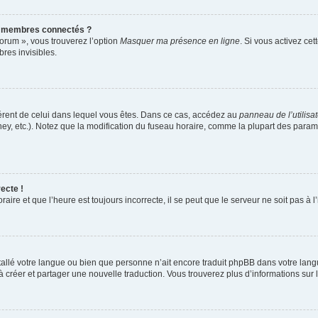
s membres connectés ?
forum », vous trouverez l’option
Masquer ma présence en ligne
. Si vous activez cet
es invisibles.
ifférent de celui dans lequel vous êtes. Dans ce cas, accédez au
panneau de l’utilisa
ney, etc.). Notez que la modification du fuseau horaire, comme la plupart des para
ecte !
aire et que l’heure est toujours incorrecte, il se peut que le serveur ne soit pas à
installé votre langue ou bien que personne n’ait encore traduit phpBB dans votre l
s à créer et partager une nouvelle traduction. Vous trouverez plus d’informations sur l