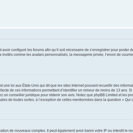
t avoir configuré les forums afin qu’il soit nécessaire de s’enregistrer pour poster
x invités comme les avatars personnalisés, la messagerie privée, l’envoi de courri
t une loi aux États-Unis qui dit que les sites Internet pouvant recueillir des infor
ollecte de ces informations permettant d’identifier un mineur de moins de 13 ans. S
tez un conseiller juridique pour obtenir son avis. Notez que phpBB Limited et les pr
gales de toutes sortes, à l’exception de celles mentionnées dans la question « Qui
réation de nouveaux comptes. Il peut également avoir banni votre IP ou interdit le no