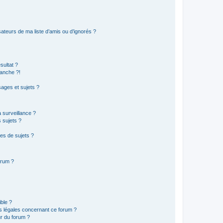
ateurs de ma liste d’amis ou d’ignorés ?
sultat ?
anche ?!
ages et sujets ?
a surveillance ?
 sujets ?
es de sujets ?
orum ?
ible ?
ns légales concernant ce forum ?
r du forum ?