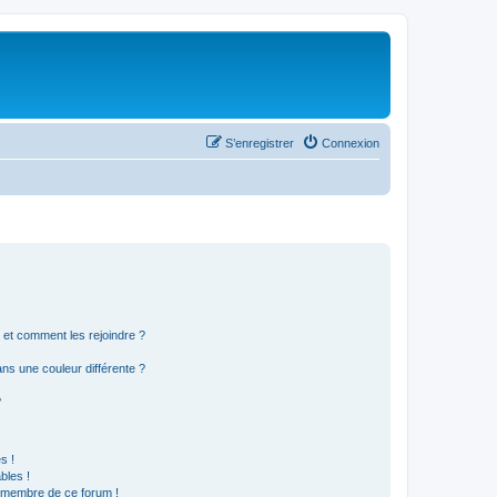
S’enregistrer
Connexion
s et comment les rejoindre ?
s une couleur différente ?
?
s !
bles !
n membre de ce forum !