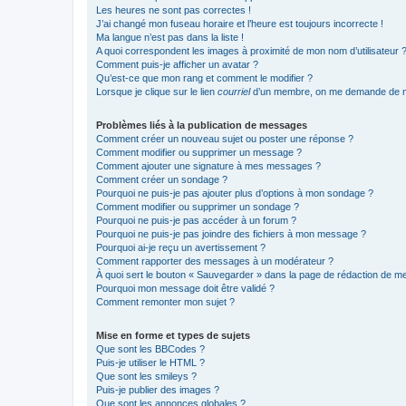
Les heures ne sont pas correctes !
J’ai changé mon fuseau horaire et l’heure est toujours incorrecte !
Ma langue n’est pas dans la liste !
A quoi correspondent les images à proximité de mon nom d’utilisateur 
Comment puis-je afficher un avatar ?
Qu’est-ce que mon rang et comment le modifier ?
Lorsque je clique sur le lien
courriel
d’un membre, on me demande de m
Problèmes liés à la publication de messages
Comment créer un nouveau sujet ou poster une réponse ?
Comment modifier ou supprimer un message ?
Comment ajouter une signature à mes messages ?
Comment créer un sondage ?
Pourquoi ne puis-je pas ajouter plus d’options à mon sondage ?
Comment modifier ou supprimer un sondage ?
Pourquoi ne puis-je pas accéder à un forum ?
Pourquoi ne puis-je pas joindre des fichiers à mon message ?
Pourquoi ai-je reçu un avertissement ?
Comment rapporter des messages à un modérateur ?
À quoi sert le bouton « Sauvegarder » dans la page de rédaction de 
Pourquoi mon message doit être validé ?
Comment remonter mon sujet ?
Mise en forme et types de sujets
Que sont les BBCodes ?
Puis-je utiliser le HTML ?
Que sont les smileys ?
Puis-je publier des images ?
Que sont les annonces globales ?