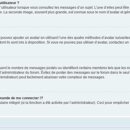
tilisateur ?
utilisateur lorsque vous consultez les messages d’un sujet. L’une d’elles peut êtr
rum. La seconde image, souvent plus grande, est connue sous le nom d’avatar et 
s pouvez ajouter un avatar en utilisant l’une des quatre méthodes d’avatar suivantes 
ont ils sont mis à disposition. Si vous ne pouvez pas utiliser d’avatar, contactez un
iquent le nombre de messages postés ou identifient certains membres tels que les 
ar l’administrateur du forum. Évitez de poster des messages sur le forum dans le seu
ministrateur) peut facilement abaisser votre compteur de messages.
mande de me connecter !?
re intégré (si la fonction a été activée par l’administrateur). Ceci pour empêcher l’u