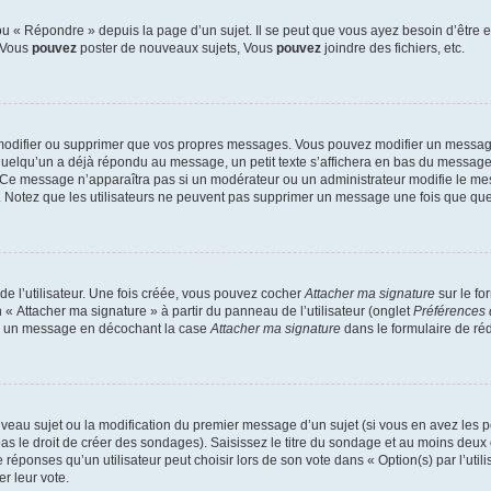
 « Répondre » depuis la page d’un sujet. Il se peut que vous ayez besoin d’être e
: Vous
pouvez
poster de nouveaux sujets, Vous
pouvez
joindre des fichiers, etc.
modifier ou supprimer que vos propres messages. Vous pouvez modifier un message
lqu’un a déjà répondu au message, un petit texte s’affichera en bas du message ind
n. Ce message n’apparaîtra pas si un modérateur ou un administrateur modifie le mes
ive. Notez que les utilisateurs ne peuvent pas supprimer un message une fois que qu
e l’utilisateur. Une fois créée, vous pouvez cocher
Attacher ma signature
sur le fo
 « Attacher ma signature » à partir du panneau de l’utilisateur (onglet
Préférences 
 à un message en décochant la case
Attacher ma signature
dans le formulaire de ré
ouveau sujet ou la modification du premier message d’un sujet (si vous en avez les p
 le droit de créer des sondages). Saisissez le titre du sondage et au moins deux o
onses qu’un utilisateur peut choisir lors de son vote dans « Option(s) par l’utilis
er leur vote.