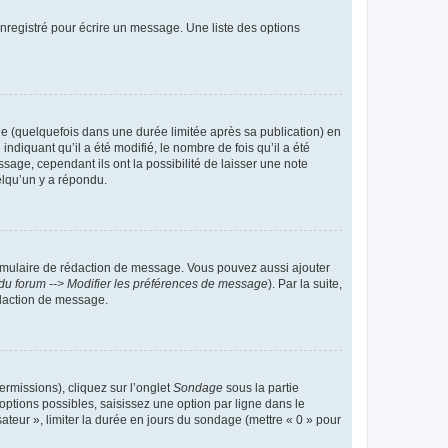
nregistré pour écrire un message. Une liste des options
 (quelquefois dans une durée limitée après sa publication) en
iquant qu’il a été modifié, le nombre de fois qu’il a été
sage, cependant ils ont la possibilité de laisser une note
elqu’un y a répondu.
rmulaire de rédaction de message. Vous pouvez aussi ajouter
du forum --> Modifier les préférences de message
). Par la suite,
daction de message.
ermissions), cliquez sur l’onglet
Sondage
sous la partie
ptions possibles, saisissez une option par ligne dans le
ateur », limiter la durée en jours du sondage (mettre « 0 » pour