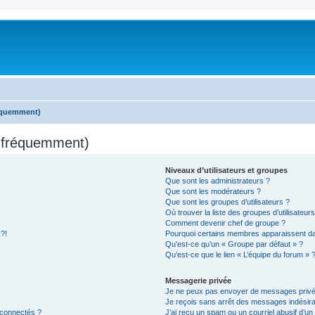
réquemment)
s fréquemment)
Niveaux d’utilisateurs et groupes
Que sont les administrateurs ?
Que sont les modérateurs ?
Que sont les groupes d’utilisateurs ?
Où trouver la liste des groupes d’utilisateur
Comment devenir chef de groupe ?
 ?!
Pourquoi certains membres apparaissent dan
Qu’est-ce qu’un « Groupe par défaut » ?
Qu’est-ce que le lien « L’équipe du forum » 
Messagerie privée
Je ne peux pas envoyer de messages privé
Je reçois sans arrêt des messages indésira
 connectés ?
J’ai reçu un spam ou un courriel abusif d’u