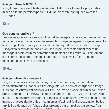
Puis-je utiliser le HTML ?
Non, il n’est pas possible de publier du HTML sur ce forum. La plupart des
mises en forme permises par le HTML peuvent être appliquées avec les
BBCodes.
Haut
Que sont les smileys ?
Les smileys, ou émoticônes, sont de petites images utilisées pour exprimer des
sentiments avec un code simple, exemple : :) signifie joyeux, :( signifie triste. La
liste complète des smileys est visible sur la page de rédaction de message.
Essayez toutefois de ne pas en abuser. Ils peuvent rapidement rendre un
message illisible et un modérateur peut décider de les retirer ou simplement
d’effacer le message. L’administrateur peut aussi avoir défini un nombre
maximum de smileys par message.
Haut
Puis-je publier des images ?
Oui, vous pouvez afficher des images dans vos messages. Par ailleurs, si
l’administrateur a autorisé les fichiers joints, vous pouvez charger une image
sur le forum. Autrement, vous devez lier une image placée sur un serveur Web
public, exemple : http://www.exemple.com/mon-image.gif. Vous ne pouvez pas
lier des images de votre ordinateur (sauf si c’est un serveur Web public) ni des
images placées derrière des mécanismes d’authentification, exemple : boîtes
aux lettres Hotmail ou Yahoo!, sites protégés par un mot de passe, etc. Pour