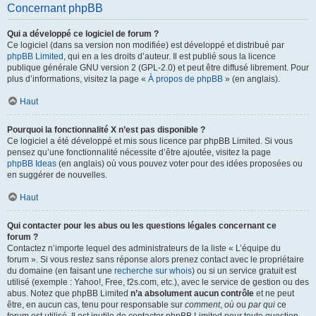
Concernant phpBB
Qui a développé ce logiciel de forum ?
Ce logiciel (dans sa version non modifiée) est développé et distribué par
phpBB Limited
, qui en a les droits d’auteur. Il est publié sous la licence
publique générale GNU version 2 (GPL-2.0) et peut être diffusé librement. Pour
plus d’informations, visitez la page «
À propos de phpBB
» (en anglais).
Haut
Pourquoi la fonctionnalité X n’est pas disponible ?
Ce logiciel a été développé et mis sous licence par phpBB Limited. Si vous
pensez qu’une fonctionnalité nécessite d’être ajoutée, visitez la page
phpBB Ideas
(en anglais) où vous pouvez voter pour des idées proposées ou
en suggérer de nouvelles.
Haut
Qui contacter pour les abus ou les questions légales concernant ce
forum ?
Contactez n’importe lequel des administrateurs de la liste « L’équipe du
forum ». Si vous restez sans réponse alors prenez contact avec le propriétaire
du domaine (en faisant une
recherche sur whois
) ou si un service gratuit est
utilisé (exemple : Yahoo!, Free, f2s.com, etc.), avec le service de gestion ou des
abus. Notez que phpBB Limited
n’a absolument aucun contrôle
et ne peut
être, en aucun cas, tenu pour responsable sur
comment
,
où
ou
par qui
ce