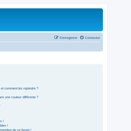
S’enregistrer
Connexion
s et comment les rejoindre ?
s une couleur différente ?
?
s !
bles !
n membre de ce forum !