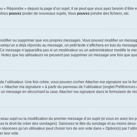
 « Répondre » depuis la page d’un sujet. Il se peut que vous ayez besoin d’être e
: Vous
pouvez
poster de nouveaux sujets, Vous
pouvez
joindre des fichiers, etc.
modifier ou supprimer que vos propres messages. Vous pouvez modifier un message
lqu’un a déjà répondu au message, un petit texte s’affichera en bas du message ind
n. Ce message n’apparaîtra pas si un modérateur ou un administrateur modifie le mes
ive. Notez que les utilisateurs ne peuvent pas supprimer un message une fois que qu
e l’utilisateur. Une fois créée, vous pouvez cocher
Attacher ma signature
sur le fo
 « Attacher ma signature » à partir du panneau de l’utilisateur (onglet
Préférences 
 à un message en décochant la case
Attacher ma signature
dans le formulaire de ré
ouveau sujet ou la modification du premier message d’un sujet (si vous en avez les p
 le droit de créer des sondages). Saisissez le titre du sondage et au moins deux o
onses qu’un utilisateur peut choisir lors de son vote dans « Option(s) par l’utilis
er leur vote.