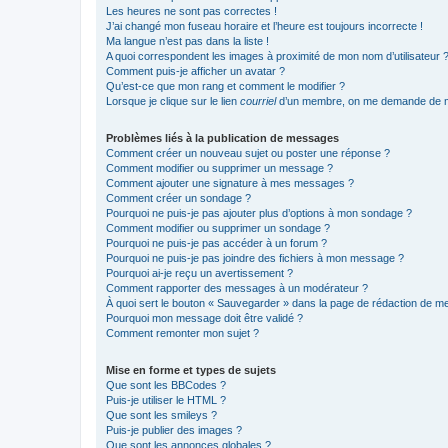
Les heures ne sont pas correctes !
J’ai changé mon fuseau horaire et l’heure est toujours incorrecte !
Ma langue n’est pas dans la liste !
A quoi correspondent les images à proximité de mon nom d’utilisateur 
Comment puis-je afficher un avatar ?
Qu’est-ce que mon rang et comment le modifier ?
Lorsque je clique sur le lien
courriel
d’un membre, on me demande de m
Problèmes liés à la publication de messages
Comment créer un nouveau sujet ou poster une réponse ?
Comment modifier ou supprimer un message ?
Comment ajouter une signature à mes messages ?
Comment créer un sondage ?
Pourquoi ne puis-je pas ajouter plus d’options à mon sondage ?
Comment modifier ou supprimer un sondage ?
Pourquoi ne puis-je pas accéder à un forum ?
Pourquoi ne puis-je pas joindre des fichiers à mon message ?
Pourquoi ai-je reçu un avertissement ?
Comment rapporter des messages à un modérateur ?
À quoi sert le bouton « Sauvegarder » dans la page de rédaction de 
Pourquoi mon message doit être validé ?
Comment remonter mon sujet ?
Mise en forme et types de sujets
Que sont les BBCodes ?
Puis-je utiliser le HTML ?
Que sont les smileys ?
Puis-je publier des images ?
Que sont les annonces globales ?