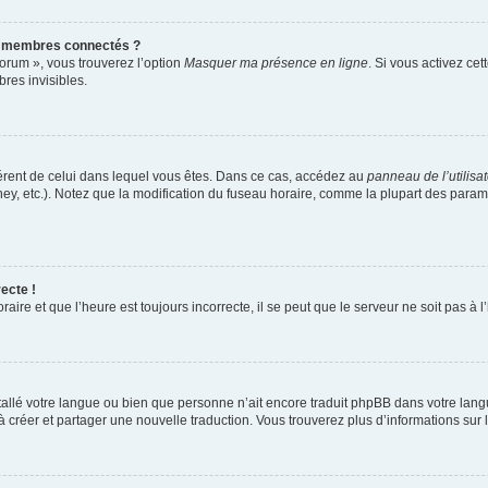
s membres connectés ?
forum », vous trouverez l’option
Masquer ma présence en ligne
. Si vous activez cet
es invisibles.
ifférent de celui dans lequel vous êtes. Dans ce cas, accédez au
panneau de l’utilisa
ney, etc.). Notez que la modification du fuseau horaire, comme la plupart des para
ecte !
aire et que l’heure est toujours incorrecte, il se peut que le serveur ne soit pas à
installé votre langue ou bien que personne n’ait encore traduit phpBB dans votre l
s à créer et partager une nouvelle traduction. Vous trouverez plus d’informations sur l