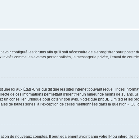
t avoir configuré les forums afin qu’il soit nécessaire de s’enregistrer pour poster
x invités comme les avatars personnalisés, la messagerie privée, l’envoi de courri
t une loi aux États-Unis qui dit que les sites Internet pouvant recueillir des infor
ollecte de ces informations permettant d’identifier un mineur de moins de 13 ans. S
tez un conseiller juridique pour obtenir son avis. Notez que phpBB Limited et les pr
gales de toutes sortes, à l’exception de celles mentionnées dans la question « Qui
réation de nouveaux comptes. Il peut également avoir banni votre IP ou interdit le no