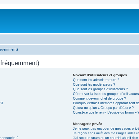
réquemment)
s fréquemment)
Niveaux d’utilisateurs et groupes
Que sont les administrateurs ?
Que sont les modérateurs ?
Que sont les groupes d’utilisateurs ?
Où trouver la liste des groupes d’utilisateur
Comment devenir chef de groupe ?
 ?!
Pourquoi certains membres apparaissent dan
Qu’est-ce qu’un « Groupe par défaut » ?
Qu’est-ce que le lien « L’équipe du forum » 
Messagerie privée
Je ne peux pas envoyer de messages privé
Je reçois sans arrêt des messages indésira
 connectés ?
J’ai reçu un spam ou un courriel abusif d’u