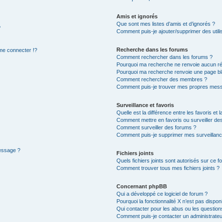
Amis et ignorés
Que sont mes listes d’amis et d’ignorés ?
?
Comment puis-je ajouter/supprimer des utilis
Recherche dans les forums
e connecter !?
Comment rechercher dans les forums ?
Pourquoi ma recherche ne renvoie aucun ré
Pourquoi ma recherche renvoie une page bl
Comment rechercher des membres ?
Comment puis-je trouver mes propres mess
Surveillance et favoris
Quelle est la différence entre les favoris et l
Comment mettre en favoris ou surveiller des
Comment surveiller des forums ?
Comment puis-je supprimer mes surveillanc
message ?
Fichiers joints
Quels fichiers joints sont autorisés sur ce f
Comment trouver tous mes fichiers joints ?
Concernant phpBB
Qui a développé ce logiciel de forum ?
Pourquoi la fonctionnalité X n’est pas dispon
Qui contacter pour les abus ou les questio
Comment puis-je contacter un administrateu