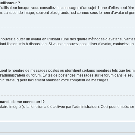
tilisateur ?
utilisateur lorsque vous consultez les messages d’un sujet. L’une d’elles peut êtr
rum. La seconde image, souvent plus grande, est connue sous le nom d’avatar et 
s pouvez ajouter un avatar en utilisant l’une des quatre méthodes d’avatar suivantes 
ont ils sont mis à disposition. Si vous ne pouvez pas utiliser d’avatar, contactez un
iquent le nombre de messages postés ou identifient certains membres tels que les 
ar l’administrateur du forum. Évitez de poster des messages sur le forum dans le seu
ministrateur) peut facilement abaisser votre compteur de messages.
mande de me connecter !?
re intégré (si la fonction a été activée par l’administrateur). Ceci pour empêcher l’u