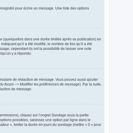
nregistré pour écrire un message. Une liste des options
 (quelquefois dans une durée limitée après sa publication) en
iquant qu’il a été modifié, le nombre de fois qu’il a été
sage, cependant ils ont la possibilité de laisser une note
elqu’un y a répondu.
rmulaire de rédaction de message. Vous pouvez aussi ajouter
du forum --> Modifier les préférences de message
). Par la suite,
daction de message.
ermissions), cliquez sur l’onglet
Sondage
sous la partie
ptions possibles, saisissez une option par ligne dans le
ateur », limiter la durée en jours du sondage (mettre « 0 » pour