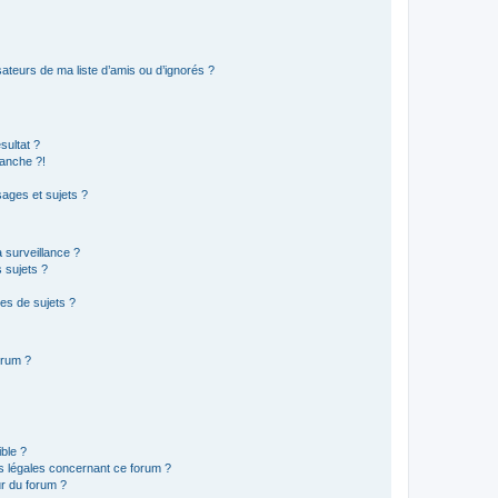
ateurs de ma liste d’amis ou d’ignorés ?
sultat ?
anche ?!
ages et sujets ?
a surveillance ?
 sujets ?
es de sujets ?
orum ?
ible ?
ns légales concernant ce forum ?
r du forum ?