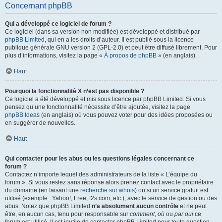
Concernant phpBB
Qui a développé ce logiciel de forum ?
Ce logiciel (dans sa version non modifiée) est développé et distribué par
phpBB Limited
, qui en a les droits d’auteur. Il est publié sous la licence
publique générale GNU version 2 (GPL-2.0) et peut être diffusé librement. Pour
plus d’informations, visitez la page «
À propos de phpBB
» (en anglais).
Haut
Pourquoi la fonctionnalité X n’est pas disponible ?
Ce logiciel a été développé et mis sous licence par phpBB Limited. Si vous
pensez qu’une fonctionnalité nécessite d’être ajoutée, visitez la page
phpBB Ideas
(en anglais) où vous pouvez voter pour des idées proposées ou
en suggérer de nouvelles.
Haut
Qui contacter pour les abus ou les questions légales concernant ce
forum ?
Contactez n’importe lequel des administrateurs de la liste « L’équipe du
forum ». Si vous restez sans réponse alors prenez contact avec le propriétaire
du domaine (en faisant une
recherche sur whois
) ou si un service gratuit est
utilisé (exemple : Yahoo!, Free, f2s.com, etc.), avec le service de gestion ou des
abus. Notez que phpBB Limited
n’a absolument aucun contrôle
et ne peut
être, en aucun cas, tenu pour responsable sur
comment
,
où
ou
par qui
ce