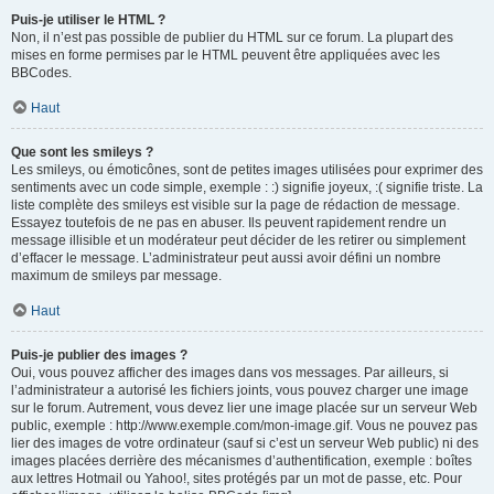
Puis-je utiliser le HTML ?
Non, il n’est pas possible de publier du HTML sur ce forum. La plupart des
mises en forme permises par le HTML peuvent être appliquées avec les
BBCodes.
Haut
Que sont les smileys ?
Les smileys, ou émoticônes, sont de petites images utilisées pour exprimer des
sentiments avec un code simple, exemple : :) signifie joyeux, :( signifie triste. La
liste complète des smileys est visible sur la page de rédaction de message.
Essayez toutefois de ne pas en abuser. Ils peuvent rapidement rendre un
message illisible et un modérateur peut décider de les retirer ou simplement
d’effacer le message. L’administrateur peut aussi avoir défini un nombre
maximum de smileys par message.
Haut
Puis-je publier des images ?
Oui, vous pouvez afficher des images dans vos messages. Par ailleurs, si
l’administrateur a autorisé les fichiers joints, vous pouvez charger une image
sur le forum. Autrement, vous devez lier une image placée sur un serveur Web
public, exemple : http://www.exemple.com/mon-image.gif. Vous ne pouvez pas
lier des images de votre ordinateur (sauf si c’est un serveur Web public) ni des
images placées derrière des mécanismes d’authentification, exemple : boîtes
aux lettres Hotmail ou Yahoo!, sites protégés par un mot de passe, etc. Pour