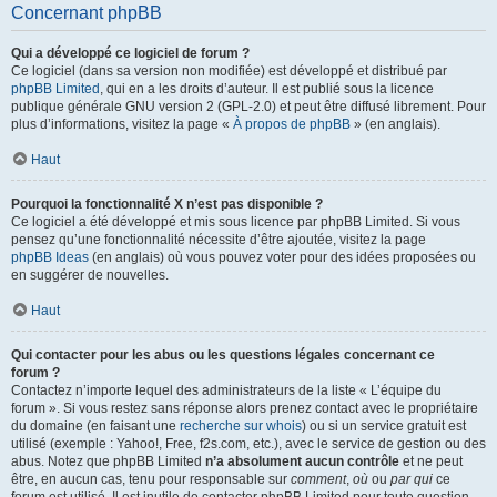
Concernant phpBB
Qui a développé ce logiciel de forum ?
Ce logiciel (dans sa version non modifiée) est développé et distribué par
phpBB Limited
, qui en a les droits d’auteur. Il est publié sous la licence
publique générale GNU version 2 (GPL-2.0) et peut être diffusé librement. Pour
plus d’informations, visitez la page «
À propos de phpBB
» (en anglais).
Haut
Pourquoi la fonctionnalité X n’est pas disponible ?
Ce logiciel a été développé et mis sous licence par phpBB Limited. Si vous
pensez qu’une fonctionnalité nécessite d’être ajoutée, visitez la page
phpBB Ideas
(en anglais) où vous pouvez voter pour des idées proposées ou
en suggérer de nouvelles.
Haut
Qui contacter pour les abus ou les questions légales concernant ce
forum ?
Contactez n’importe lequel des administrateurs de la liste « L’équipe du
forum ». Si vous restez sans réponse alors prenez contact avec le propriétaire
du domaine (en faisant une
recherche sur whois
) ou si un service gratuit est
utilisé (exemple : Yahoo!, Free, f2s.com, etc.), avec le service de gestion ou des
abus. Notez que phpBB Limited
n’a absolument aucun contrôle
et ne peut
être, en aucun cas, tenu pour responsable sur
comment
,
où
ou
par qui
ce