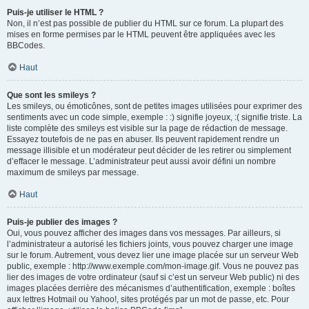
Puis-je utiliser le HTML ?
Non, il n’est pas possible de publier du HTML sur ce forum. La plupart des
mises en forme permises par le HTML peuvent être appliquées avec les
BBCodes.
Haut
Que sont les smileys ?
Les smileys, ou émoticônes, sont de petites images utilisées pour exprimer des
sentiments avec un code simple, exemple : :) signifie joyeux, :( signifie triste. La
liste complète des smileys est visible sur la page de rédaction de message.
Essayez toutefois de ne pas en abuser. Ils peuvent rapidement rendre un
message illisible et un modérateur peut décider de les retirer ou simplement
d’effacer le message. L’administrateur peut aussi avoir défini un nombre
maximum de smileys par message.
Haut
Puis-je publier des images ?
Oui, vous pouvez afficher des images dans vos messages. Par ailleurs, si
l’administrateur a autorisé les fichiers joints, vous pouvez charger une image
sur le forum. Autrement, vous devez lier une image placée sur un serveur Web
public, exemple : http://www.exemple.com/mon-image.gif. Vous ne pouvez pas
lier des images de votre ordinateur (sauf si c’est un serveur Web public) ni des
images placées derrière des mécanismes d’authentification, exemple : boîtes
aux lettres Hotmail ou Yahoo!, sites protégés par un mot de passe, etc. Pour