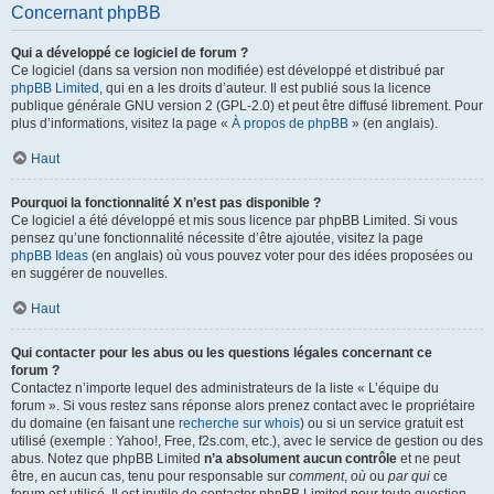
Concernant phpBB
Qui a développé ce logiciel de forum ?
Ce logiciel (dans sa version non modifiée) est développé et distribué par
phpBB Limited
, qui en a les droits d’auteur. Il est publié sous la licence
publique générale GNU version 2 (GPL-2.0) et peut être diffusé librement. Pour
plus d’informations, visitez la page «
À propos de phpBB
» (en anglais).
Haut
Pourquoi la fonctionnalité X n’est pas disponible ?
Ce logiciel a été développé et mis sous licence par phpBB Limited. Si vous
pensez qu’une fonctionnalité nécessite d’être ajoutée, visitez la page
phpBB Ideas
(en anglais) où vous pouvez voter pour des idées proposées ou
en suggérer de nouvelles.
Haut
Qui contacter pour les abus ou les questions légales concernant ce
forum ?
Contactez n’importe lequel des administrateurs de la liste « L’équipe du
forum ». Si vous restez sans réponse alors prenez contact avec le propriétaire
du domaine (en faisant une
recherche sur whois
) ou si un service gratuit est
utilisé (exemple : Yahoo!, Free, f2s.com, etc.), avec le service de gestion ou des
abus. Notez que phpBB Limited
n’a absolument aucun contrôle
et ne peut
être, en aucun cas, tenu pour responsable sur
comment
,
où
ou
par qui
ce