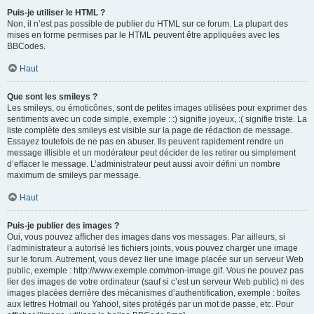
Puis-je utiliser le HTML ?
Non, il n’est pas possible de publier du HTML sur ce forum. La plupart des
mises en forme permises par le HTML peuvent être appliquées avec les
BBCodes.
Haut
Que sont les smileys ?
Les smileys, ou émoticônes, sont de petites images utilisées pour exprimer des
sentiments avec un code simple, exemple : :) signifie joyeux, :( signifie triste. La
liste complète des smileys est visible sur la page de rédaction de message.
Essayez toutefois de ne pas en abuser. Ils peuvent rapidement rendre un
message illisible et un modérateur peut décider de les retirer ou simplement
d’effacer le message. L’administrateur peut aussi avoir défini un nombre
maximum de smileys par message.
Haut
Puis-je publier des images ?
Oui, vous pouvez afficher des images dans vos messages. Par ailleurs, si
l’administrateur a autorisé les fichiers joints, vous pouvez charger une image
sur le forum. Autrement, vous devez lier une image placée sur un serveur Web
public, exemple : http://www.exemple.com/mon-image.gif. Vous ne pouvez pas
lier des images de votre ordinateur (sauf si c’est un serveur Web public) ni des
images placées derrière des mécanismes d’authentification, exemple : boîtes
aux lettres Hotmail ou Yahoo!, sites protégés par un mot de passe, etc. Pour