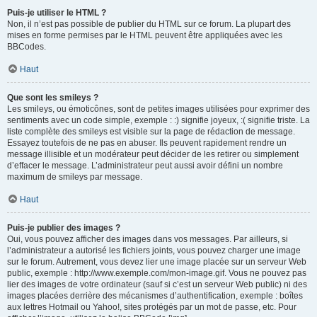
Puis-je utiliser le HTML ?
Non, il n’est pas possible de publier du HTML sur ce forum. La plupart des
mises en forme permises par le HTML peuvent être appliquées avec les
BBCodes.
Haut
Que sont les smileys ?
Les smileys, ou émoticônes, sont de petites images utilisées pour exprimer des
sentiments avec un code simple, exemple : :) signifie joyeux, :( signifie triste. La
liste complète des smileys est visible sur la page de rédaction de message.
Essayez toutefois de ne pas en abuser. Ils peuvent rapidement rendre un
message illisible et un modérateur peut décider de les retirer ou simplement
d’effacer le message. L’administrateur peut aussi avoir défini un nombre
maximum de smileys par message.
Haut
Puis-je publier des images ?
Oui, vous pouvez afficher des images dans vos messages. Par ailleurs, si
l’administrateur a autorisé les fichiers joints, vous pouvez charger une image
sur le forum. Autrement, vous devez lier une image placée sur un serveur Web
public, exemple : http://www.exemple.com/mon-image.gif. Vous ne pouvez pas
lier des images de votre ordinateur (sauf si c’est un serveur Web public) ni des
images placées derrière des mécanismes d’authentification, exemple : boîtes
aux lettres Hotmail ou Yahoo!, sites protégés par un mot de passe, etc. Pour