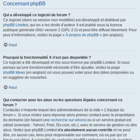
Concernant phpBB
Qui a développé ce logiciel de forum ?
Ce logiciel (dans sa version non modifiée) est développé et distribué par
phpBB Limited
, qui en a les droits d’auteur. Il est publié sous la licence
publique générale GNU version 2 (GPL-2.0) et peut être diffusé librement. Pour
plus d’informations, visitez la page «
À propos de phpBB
» (en anglais).
Haut
Pourquoi la fonctionnalité X n’est pas disponible ?
Ce logiciel a été développé et mis sous licence par phpBB Limited. Si vous
pensez qu’une fonctionnalité nécessite d’être ajoutée, visitez la page
phpBB Ideas
(en anglais) où vous pouvez voter pour des idées proposées ou
en suggérer de nouvelles.
Haut
Qui contacter pour les abus ou les questions légales concernant ce
forum ?
Contactez n’importe lequel des administrateurs de la liste « L’équipe du
forum ». Si vous restez sans réponse alors prenez contact avec le propriétaire
du domaine (en faisant une
recherche sur whois
) ou si un service gratuit est
utilisé (exemple : Yahoo!, Free, f2s.com, etc.), avec le service de gestion ou des
abus. Notez que phpBB Limited
n’a absolument aucun contrôle
et ne peut
être, en aucun cas, tenu pour responsable sur
comment
,
où
ou
par qui
ce