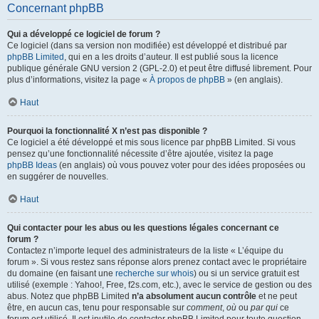
Concernant phpBB
Qui a développé ce logiciel de forum ?
Ce logiciel (dans sa version non modifiée) est développé et distribué par
phpBB Limited
, qui en a les droits d’auteur. Il est publié sous la licence
publique générale GNU version 2 (GPL-2.0) et peut être diffusé librement. Pour
plus d’informations, visitez la page «
À propos de phpBB
» (en anglais).
Haut
Pourquoi la fonctionnalité X n’est pas disponible ?
Ce logiciel a été développé et mis sous licence par phpBB Limited. Si vous
pensez qu’une fonctionnalité nécessite d’être ajoutée, visitez la page
phpBB Ideas
(en anglais) où vous pouvez voter pour des idées proposées ou
en suggérer de nouvelles.
Haut
Qui contacter pour les abus ou les questions légales concernant ce
forum ?
Contactez n’importe lequel des administrateurs de la liste « L’équipe du
forum ». Si vous restez sans réponse alors prenez contact avec le propriétaire
du domaine (en faisant une
recherche sur whois
) ou si un service gratuit est
utilisé (exemple : Yahoo!, Free, f2s.com, etc.), avec le service de gestion ou des
abus. Notez que phpBB Limited
n’a absolument aucun contrôle
et ne peut
être, en aucun cas, tenu pour responsable sur
comment
,
où
ou
par qui
ce