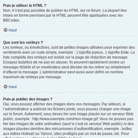
Puis-je utiliser le HTML ?
Non, il n’est pas possible de publier du HTML sur ce forum. La plupart des
mises en forme permises par le HTML peuvent être appliquées avec les
BBCodes.
Haut
Que sont les smileys ?
Les smileys, ou émoticônes, sont de petites images utilisées pour exprimer des
sentiments avec un code simple, exemple : :) signifie joyeux, :( signifie triste. La
liste complète des smileys est visible sur la page de rédaction de message.
Essayez toutefois de ne pas en abuser. Ils peuvent rapidement rendre un
message illisible et un modérateur peut décider de les retirer ou simplement
d’effacer le message. L’administrateur peut aussi avoir défini un nombre
maximum de smileys par message.
Haut
Puis-je publier des images ?
Oui, vous pouvez afficher des images dans vos messages. Par ailleurs, si
l’administrateur a autorisé les fichiers joints, vous pouvez charger une image
sur le forum. Autrement, vous devez lier une image placée sur un serveur Web
public, exemple : http://www.exemple.com/mon-image.gif. Vous ne pouvez pas
lier des images de votre ordinateur (sauf si c’est un serveur Web public) ni des
images placées derrière des mécanismes d’authentification, exemple : boîtes
aux lettres Hotmail ou Yahoo!, sites protégés par un mot de passe, etc. Pour