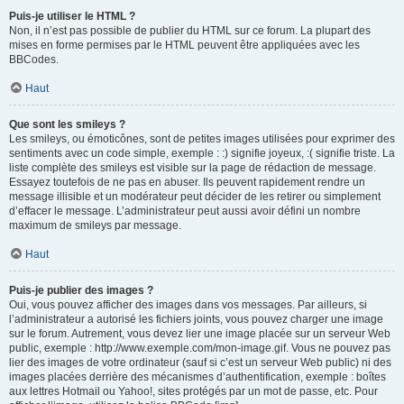
Puis-je utiliser le HTML ?
Non, il n’est pas possible de publier du HTML sur ce forum. La plupart des
mises en forme permises par le HTML peuvent être appliquées avec les
BBCodes.
Haut
Que sont les smileys ?
Les smileys, ou émoticônes, sont de petites images utilisées pour exprimer des
sentiments avec un code simple, exemple : :) signifie joyeux, :( signifie triste. La
liste complète des smileys est visible sur la page de rédaction de message.
Essayez toutefois de ne pas en abuser. Ils peuvent rapidement rendre un
message illisible et un modérateur peut décider de les retirer ou simplement
d’effacer le message. L’administrateur peut aussi avoir défini un nombre
maximum de smileys par message.
Haut
Puis-je publier des images ?
Oui, vous pouvez afficher des images dans vos messages. Par ailleurs, si
l’administrateur a autorisé les fichiers joints, vous pouvez charger une image
sur le forum. Autrement, vous devez lier une image placée sur un serveur Web
public, exemple : http://www.exemple.com/mon-image.gif. Vous ne pouvez pas
lier des images de votre ordinateur (sauf si c’est un serveur Web public) ni des
images placées derrière des mécanismes d’authentification, exemple : boîtes
aux lettres Hotmail ou Yahoo!, sites protégés par un mot de passe, etc. Pour