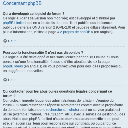
Concernant phpBB
Qui a développé ce logiciel de forum ?
Ce logiciel (dans sa version non modifiée) est développé et distribué par
phpBB Limited
, qui en a les droits d’auteur. Il est publié sous la licence
publique générale GNU version 2 (GPL-2.0) et peut être diffusé librement. Pour
plus d’informations, visitez la page «
À propos de phpBB
» (en anglais).
Haut
Pourquoi la fonctionnalité X n’est pas disponible ?
Ce logiciel a été développé et mis sous licence par phpBB Limited. Si vous
pensez qu’une fonctionnalité nécessite d’être ajoutée, visitez la page
phpBB Ideas
(en anglais) où vous pouvez voter pour des idées proposées ou
en suggérer de nouvelles.
Haut
Qui contacter pour les abus ou les questions légales concernant ce
forum ?
Contactez n’importe lequel des administrateurs de la liste « L’équipe du
forum ». Si vous restez sans réponse alors prenez contact avec le propriétaire
du domaine (en faisant une
recherche sur whois
) ou si un service gratuit est
utilisé (exemple : Yahoo!, Free, f2s.com, etc.), avec le service de gestion ou des
abus. Notez que phpBB Limited
n’a absolument aucun contrôle
et ne peut
être, en aucun cas, tenu pour responsable sur
comment
,
où
ou
par qui
ce