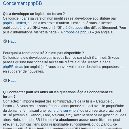
Concernant phpBB
Qui a développé ce logiciel de forum ?
Ce logiciel (dans sa version non modifiée) est développé et distribué par
phpBB Limited
, qui en a les droits d’auteur. Il est publié sous la licence
publique générale GNU version 2 (GPL-2.0) et peut être diffusé librement. Pour
plus d’informations, visitez la page «
À propos de phpBB
» (en anglais).
Haut
Pourquoi la fonctionnalité X n’est pas disponible ?
Ce logiciel a été développé et mis sous licence par phpBB Limited. Si vous
pensez qu’une fonctionnalité nécessite d’être ajoutée, visitez la page
phpBB Ideas
(en anglais) où vous pouvez voter pour des idées proposées ou
en suggérer de nouvelles.
Haut
Qui contacter pour les abus ou les questions légales concernant ce
forum ?
Contactez n’importe lequel des administrateurs de la liste « L’équipe du
forum ». Si vous restez sans réponse alors prenez contact avec le propriétaire
du domaine (en faisant une
recherche sur whois
) ou si un service gratuit est
utilisé (exemple : Yahoo!, Free, f2s.com, etc.), avec le service de gestion ou des
abus. Notez que phpBB Limited
n’a absolument aucun contrôle
et ne peut
être, en aucun cas, tenu pour responsable sur
comment
,
où
ou
par qui
ce