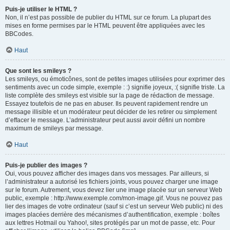
Puis-je utiliser le HTML ?
Non, il n’est pas possible de publier du HTML sur ce forum. La plupart des
mises en forme permises par le HTML peuvent être appliquées avec les
BBCodes.
Haut
Que sont les smileys ?
Les smileys, ou émoticônes, sont de petites images utilisées pour exprimer des
sentiments avec un code simple, exemple : :) signifie joyeux, :( signifie triste. La
liste complète des smileys est visible sur la page de rédaction de message.
Essayez toutefois de ne pas en abuser. Ils peuvent rapidement rendre un
message illisible et un modérateur peut décider de les retirer ou simplement
d’effacer le message. L’administrateur peut aussi avoir défini un nombre
maximum de smileys par message.
Haut
Puis-je publier des images ?
Oui, vous pouvez afficher des images dans vos messages. Par ailleurs, si
l’administrateur a autorisé les fichiers joints, vous pouvez charger une image
sur le forum. Autrement, vous devez lier une image placée sur un serveur Web
public, exemple : http://www.exemple.com/mon-image.gif. Vous ne pouvez pas
lier des images de votre ordinateur (sauf si c’est un serveur Web public) ni des
images placées derrière des mécanismes d’authentification, exemple : boîtes
aux lettres Hotmail ou Yahoo!, sites protégés par un mot de passe, etc. Pour