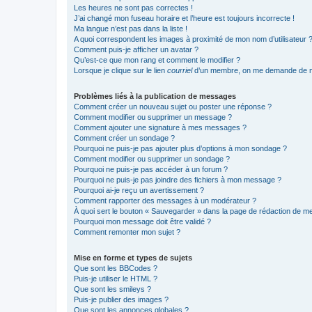
Les heures ne sont pas correctes !
J’ai changé mon fuseau horaire et l’heure est toujours incorrecte !
Ma langue n’est pas dans la liste !
A quoi correspondent les images à proximité de mon nom d’utilisateur 
Comment puis-je afficher un avatar ?
Qu’est-ce que mon rang et comment le modifier ?
Lorsque je clique sur le lien
courriel
d’un membre, on me demande de m
Problèmes liés à la publication de messages
Comment créer un nouveau sujet ou poster une réponse ?
Comment modifier ou supprimer un message ?
Comment ajouter une signature à mes messages ?
Comment créer un sondage ?
Pourquoi ne puis-je pas ajouter plus d’options à mon sondage ?
Comment modifier ou supprimer un sondage ?
Pourquoi ne puis-je pas accéder à un forum ?
Pourquoi ne puis-je pas joindre des fichiers à mon message ?
Pourquoi ai-je reçu un avertissement ?
Comment rapporter des messages à un modérateur ?
À quoi sert le bouton « Sauvegarder » dans la page de rédaction de 
Pourquoi mon message doit être validé ?
Comment remonter mon sujet ?
Mise en forme et types de sujets
Que sont les BBCodes ?
Puis-je utiliser le HTML ?
Que sont les smileys ?
Puis-je publier des images ?
Que sont les annonces globales ?