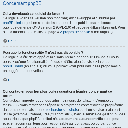
Concernant phpBB
Qui a développé ce logiciel de forum ?
Ce logiciel (dans sa version non modifiée) est développé et distribué par
phpBB Limited
, qui en a les droits d’auteur. Il est publié sous la licence
publique générale GNU version 2 (GPL-2.0) et peut être diffusé librement. Pour
plus d’informations, visitez la page «
À propos de phpBB
» (en anglais).
Haut
Pourquoi la fonctionnalité X n’est pas disponible ?
Ce logiciel a été développé et mis sous licence par phpBB Limited. Si vous
pensez qu’une fonctionnalité nécessite d’être ajoutée, visitez la page
phpBB Ideas
(en anglais) où vous pouvez voter pour des idées proposées ou
en suggérer de nouvelles.
Haut
Qui contacter pour les abus ou les questions légales concernant ce
forum ?
Contactez n’importe lequel des administrateurs de la liste « L’équipe du
forum ». Si vous restez sans réponse alors prenez contact avec le propriétaire
du domaine (en faisant une
recherche sur whois
) ou si un service gratuit est
utilisé (exemple : Yahoo!, Free, f2s.com, etc.), avec le service de gestion ou des
abus. Notez que phpBB Limited
n’a absolument aucun contrôle
et ne peut
être, en aucun cas, tenu pour responsable sur
comment
,
où
ou
par qui
ce