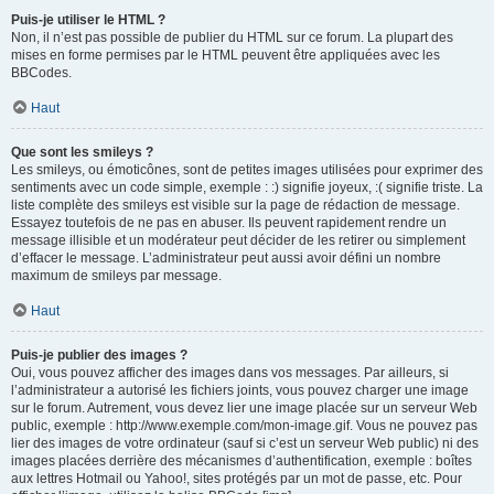
Puis-je utiliser le HTML ?
Non, il n’est pas possible de publier du HTML sur ce forum. La plupart des
mises en forme permises par le HTML peuvent être appliquées avec les
BBCodes.
Haut
Que sont les smileys ?
Les smileys, ou émoticônes, sont de petites images utilisées pour exprimer des
sentiments avec un code simple, exemple : :) signifie joyeux, :( signifie triste. La
liste complète des smileys est visible sur la page de rédaction de message.
Essayez toutefois de ne pas en abuser. Ils peuvent rapidement rendre un
message illisible et un modérateur peut décider de les retirer ou simplement
d’effacer le message. L’administrateur peut aussi avoir défini un nombre
maximum de smileys par message.
Haut
Puis-je publier des images ?
Oui, vous pouvez afficher des images dans vos messages. Par ailleurs, si
l’administrateur a autorisé les fichiers joints, vous pouvez charger une image
sur le forum. Autrement, vous devez lier une image placée sur un serveur Web
public, exemple : http://www.exemple.com/mon-image.gif. Vous ne pouvez pas
lier des images de votre ordinateur (sauf si c’est un serveur Web public) ni des
images placées derrière des mécanismes d’authentification, exemple : boîtes
aux lettres Hotmail ou Yahoo!, sites protégés par un mot de passe, etc. Pour