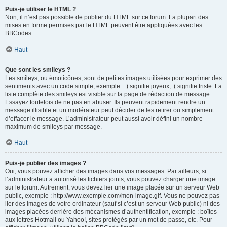
Puis-je utiliser le HTML ?
Non, il n’est pas possible de publier du HTML sur ce forum. La plupart des
mises en forme permises par le HTML peuvent être appliquées avec les
BBCodes.
Haut
Que sont les smileys ?
Les smileys, ou émoticônes, sont de petites images utilisées pour exprimer des
sentiments avec un code simple, exemple : :) signifie joyeux, :( signifie triste. La
liste complète des smileys est visible sur la page de rédaction de message.
Essayez toutefois de ne pas en abuser. Ils peuvent rapidement rendre un
message illisible et un modérateur peut décider de les retirer ou simplement
d’effacer le message. L’administrateur peut aussi avoir défini un nombre
maximum de smileys par message.
Haut
Puis-je publier des images ?
Oui, vous pouvez afficher des images dans vos messages. Par ailleurs, si
l’administrateur a autorisé les fichiers joints, vous pouvez charger une image
sur le forum. Autrement, vous devez lier une image placée sur un serveur Web
public, exemple : http://www.exemple.com/mon-image.gif. Vous ne pouvez pas
lier des images de votre ordinateur (sauf si c’est un serveur Web public) ni des
images placées derrière des mécanismes d’authentification, exemple : boîtes
aux lettres Hotmail ou Yahoo!, sites protégés par un mot de passe, etc. Pour