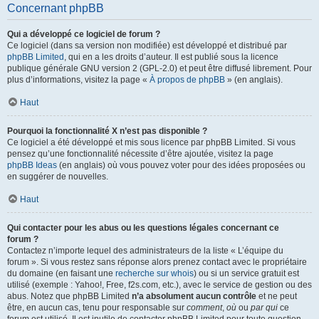
Concernant phpBB
Qui a développé ce logiciel de forum ?
Ce logiciel (dans sa version non modifiée) est développé et distribué par
phpBB Limited
, qui en a les droits d’auteur. Il est publié sous la licence
publique générale GNU version 2 (GPL-2.0) et peut être diffusé librement. Pour
plus d’informations, visitez la page «
À propos de phpBB
» (en anglais).
Haut
Pourquoi la fonctionnalité X n’est pas disponible ?
Ce logiciel a été développé et mis sous licence par phpBB Limited. Si vous
pensez qu’une fonctionnalité nécessite d’être ajoutée, visitez la page
phpBB Ideas
(en anglais) où vous pouvez voter pour des idées proposées ou
en suggérer de nouvelles.
Haut
Qui contacter pour les abus ou les questions légales concernant ce
forum ?
Contactez n’importe lequel des administrateurs de la liste « L’équipe du
forum ». Si vous restez sans réponse alors prenez contact avec le propriétaire
du domaine (en faisant une
recherche sur whois
) ou si un service gratuit est
utilisé (exemple : Yahoo!, Free, f2s.com, etc.), avec le service de gestion ou des
abus. Notez que phpBB Limited
n’a absolument aucun contrôle
et ne peut
être, en aucun cas, tenu pour responsable sur
comment
,
où
ou
par qui
ce