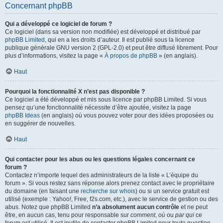
Concernant phpBB
Qui a développé ce logiciel de forum ?
Ce logiciel (dans sa version non modifiée) est développé et distribué par
phpBB Limited
, qui en a les droits d’auteur. Il est publié sous la licence
publique générale GNU version 2 (GPL-2.0) et peut être diffusé librement. Pour
plus d’informations, visitez la page «
À propos de phpBB
» (en anglais).
Haut
Pourquoi la fonctionnalité X n’est pas disponible ?
Ce logiciel a été développé et mis sous licence par phpBB Limited. Si vous
pensez qu’une fonctionnalité nécessite d’être ajoutée, visitez la page
phpBB Ideas
(en anglais) où vous pouvez voter pour des idées proposées ou
en suggérer de nouvelles.
Haut
Qui contacter pour les abus ou les questions légales concernant ce
forum ?
Contactez n’importe lequel des administrateurs de la liste « L’équipe du
forum ». Si vous restez sans réponse alors prenez contact avec le propriétaire
du domaine (en faisant une
recherche sur whois
) ou si un service gratuit est
utilisé (exemple : Yahoo!, Free, f2s.com, etc.), avec le service de gestion ou des
abus. Notez que phpBB Limited
n’a absolument aucun contrôle
et ne peut
être, en aucun cas, tenu pour responsable sur
comment
,
où
ou
par qui
ce