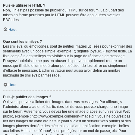
Puis-je utiliser le HTML ?
Non, il n’est pas possible de publier du HTML sur ce forum. La plupart des
mises en forme permises par le HTML peuvent être appliquées avec les
BBCodes.
Haut
Que sont les smileys ?
Les smileys, ou émoticônes, sont de petites images utilisées pour exprimer des
sentiments avec un code simple, exemple : :) signifie joyeux, :( signifie triste. La
liste complète des smileys est visible sur la page de rédaction de message.
Essayez toutefois de ne pas en abuser. Ils peuvent rapidement rendre un
message illisible et un modérateur peut décider de les retirer ou simplement
d’effacer le message. L’administrateur peut aussi avoir défini un nombre
maximum de smileys par message.
Haut
Puis-je publier des images ?
Oui, vous pouvez afficher des images dans vos messages. Par ailleurs, si
l’administrateur a autorisé les fichiers joints, vous pouvez charger une image
sur le forum. Autrement, vous devez lier une image placée sur un serveur Web
public, exemple : http://www.exemple.com/mon-image.gif. Vous ne pouvez pas
lier des images de votre ordinateur (sauf si c’est un serveur Web public) ni des
images placées derrière des mécanismes d’authentification, exemple : boîtes
aux lettres Hotmail ou Yahoo!, sites protégés par un mot de passe, etc. Pour