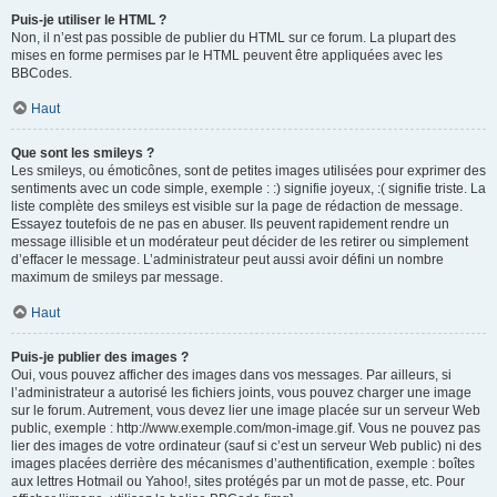
Puis-je utiliser le HTML ?
Non, il n’est pas possible de publier du HTML sur ce forum. La plupart des
mises en forme permises par le HTML peuvent être appliquées avec les
BBCodes.
Haut
Que sont les smileys ?
Les smileys, ou émoticônes, sont de petites images utilisées pour exprimer des
sentiments avec un code simple, exemple : :) signifie joyeux, :( signifie triste. La
liste complète des smileys est visible sur la page de rédaction de message.
Essayez toutefois de ne pas en abuser. Ils peuvent rapidement rendre un
message illisible et un modérateur peut décider de les retirer ou simplement
d’effacer le message. L’administrateur peut aussi avoir défini un nombre
maximum de smileys par message.
Haut
Puis-je publier des images ?
Oui, vous pouvez afficher des images dans vos messages. Par ailleurs, si
l’administrateur a autorisé les fichiers joints, vous pouvez charger une image
sur le forum. Autrement, vous devez lier une image placée sur un serveur Web
public, exemple : http://www.exemple.com/mon-image.gif. Vous ne pouvez pas
lier des images de votre ordinateur (sauf si c’est un serveur Web public) ni des
images placées derrière des mécanismes d’authentification, exemple : boîtes
aux lettres Hotmail ou Yahoo!, sites protégés par un mot de passe, etc. Pour