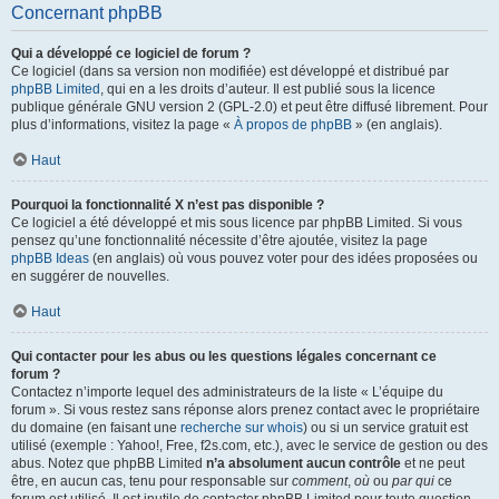
Concernant phpBB
Qui a développé ce logiciel de forum ?
Ce logiciel (dans sa version non modifiée) est développé et distribué par
phpBB Limited
, qui en a les droits d’auteur. Il est publié sous la licence
publique générale GNU version 2 (GPL-2.0) et peut être diffusé librement. Pour
plus d’informations, visitez la page «
À propos de phpBB
» (en anglais).
Haut
Pourquoi la fonctionnalité X n’est pas disponible ?
Ce logiciel a été développé et mis sous licence par phpBB Limited. Si vous
pensez qu’une fonctionnalité nécessite d’être ajoutée, visitez la page
phpBB Ideas
(en anglais) où vous pouvez voter pour des idées proposées ou
en suggérer de nouvelles.
Haut
Qui contacter pour les abus ou les questions légales concernant ce
forum ?
Contactez n’importe lequel des administrateurs de la liste « L’équipe du
forum ». Si vous restez sans réponse alors prenez contact avec le propriétaire
du domaine (en faisant une
recherche sur whois
) ou si un service gratuit est
utilisé (exemple : Yahoo!, Free, f2s.com, etc.), avec le service de gestion ou des
abus. Notez que phpBB Limited
n’a absolument aucun contrôle
et ne peut
être, en aucun cas, tenu pour responsable sur
comment
,
où
ou
par qui
ce