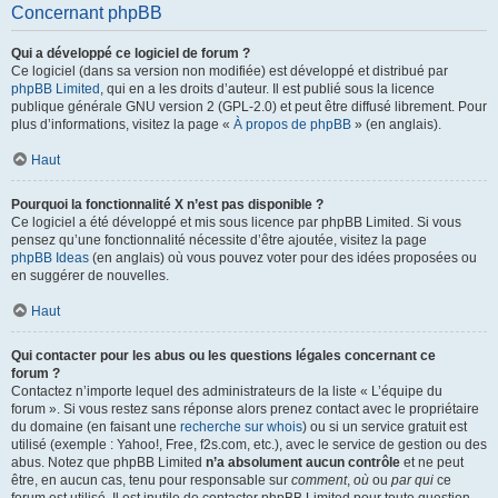
Concernant phpBB
Qui a développé ce logiciel de forum ?
Ce logiciel (dans sa version non modifiée) est développé et distribué par
phpBB Limited
, qui en a les droits d’auteur. Il est publié sous la licence
publique générale GNU version 2 (GPL-2.0) et peut être diffusé librement. Pour
plus d’informations, visitez la page «
À propos de phpBB
» (en anglais).
Haut
Pourquoi la fonctionnalité X n’est pas disponible ?
Ce logiciel a été développé et mis sous licence par phpBB Limited. Si vous
pensez qu’une fonctionnalité nécessite d’être ajoutée, visitez la page
phpBB Ideas
(en anglais) où vous pouvez voter pour des idées proposées ou
en suggérer de nouvelles.
Haut
Qui contacter pour les abus ou les questions légales concernant ce
forum ?
Contactez n’importe lequel des administrateurs de la liste « L’équipe du
forum ». Si vous restez sans réponse alors prenez contact avec le propriétaire
du domaine (en faisant une
recherche sur whois
) ou si un service gratuit est
utilisé (exemple : Yahoo!, Free, f2s.com, etc.), avec le service de gestion ou des
abus. Notez que phpBB Limited
n’a absolument aucun contrôle
et ne peut
être, en aucun cas, tenu pour responsable sur
comment
,
où
ou
par qui
ce