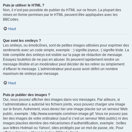
Puis-je utiliser le HTML ?
Non, il n’est pas possible de publier du HTML sur ce forum. La plupart des
mises en forme permises par le HTML peuvent être appliquées avec les
BBCodes.
Haut
Que sont les smileys ?
Les smileys, ou émoticônes, sont de petites images utilisées pour exprimer des
sentiments avec un code simple, exemple : :) signifie joyeux, :( signifie triste. La
liste complète des smileys est visible sur la page de rédaction de message.
Essayez toutefois de ne pas en abuser. Ils peuvent rapidement rendre un
message illisible et un modérateur peut décider de les retirer ou simplement
d’effacer le message. L’administrateur peut aussi avoir défini un nombre
maximum de smileys par message.
Haut
Puis-je publier des images ?
Oui, vous pouvez afficher des images dans vos messages. Par ailleurs, si
l’administrateur a autorisé les fichiers joints, vous pouvez charger une image
sur le forum. Autrement, vous devez lier une image placée sur un serveur Web
public, exemple : http://www.exemple.com/mon-image.gif. Vous ne pouvez pas
lier des images de votre ordinateur (sauf si c’est un serveur Web public) ni des
images placées derrière des mécanismes d’authentification, exemple : boîtes
aux lettres Hotmail ou Yahoo!, sites protégés par un mot de passe, etc. Pour