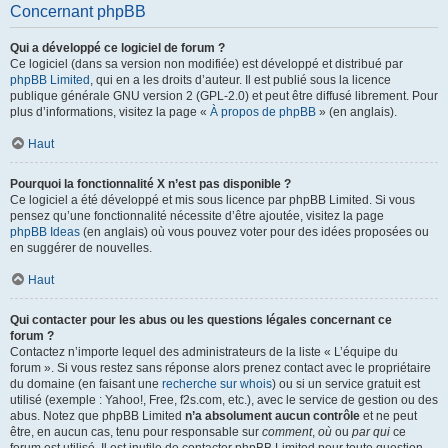
Concernant phpBB
Qui a développé ce logiciel de forum ?
Ce logiciel (dans sa version non modifiée) est développé et distribué par
phpBB Limited
, qui en a les droits d’auteur. Il est publié sous la licence
publique générale GNU version 2 (GPL-2.0) et peut être diffusé librement. Pour
plus d’informations, visitez la page «
À propos de phpBB
» (en anglais).
Haut
Pourquoi la fonctionnalité X n’est pas disponible ?
Ce logiciel a été développé et mis sous licence par phpBB Limited. Si vous
pensez qu’une fonctionnalité nécessite d’être ajoutée, visitez la page
phpBB Ideas
(en anglais) où vous pouvez voter pour des idées proposées ou
en suggérer de nouvelles.
Haut
Qui contacter pour les abus ou les questions légales concernant ce
forum ?
Contactez n’importe lequel des administrateurs de la liste « L’équipe du
forum ». Si vous restez sans réponse alors prenez contact avec le propriétaire
du domaine (en faisant une
recherche sur whois
) ou si un service gratuit est
utilisé (exemple : Yahoo!, Free, f2s.com, etc.), avec le service de gestion ou des
abus. Notez que phpBB Limited
n’a absolument aucun contrôle
et ne peut
être, en aucun cas, tenu pour responsable sur
comment
,
où
ou
par qui
ce