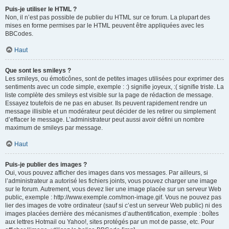
Puis-je utiliser le HTML ?
Non, il n’est pas possible de publier du HTML sur ce forum. La plupart des
mises en forme permises par le HTML peuvent être appliquées avec les
BBCodes.
Haut
Que sont les smileys ?
Les smileys, ou émoticônes, sont de petites images utilisées pour exprimer des
sentiments avec un code simple, exemple : :) signifie joyeux, :( signifie triste. La
liste complète des smileys est visible sur la page de rédaction de message.
Essayez toutefois de ne pas en abuser. Ils peuvent rapidement rendre un
message illisible et un modérateur peut décider de les retirer ou simplement
d’effacer le message. L’administrateur peut aussi avoir défini un nombre
maximum de smileys par message.
Haut
Puis-je publier des images ?
Oui, vous pouvez afficher des images dans vos messages. Par ailleurs, si
l’administrateur a autorisé les fichiers joints, vous pouvez charger une image
sur le forum. Autrement, vous devez lier une image placée sur un serveur Web
public, exemple : http://www.exemple.com/mon-image.gif. Vous ne pouvez pas
lier des images de votre ordinateur (sauf si c’est un serveur Web public) ni des
images placées derrière des mécanismes d’authentification, exemple : boîtes
aux lettres Hotmail ou Yahoo!, sites protégés par un mot de passe, etc. Pour