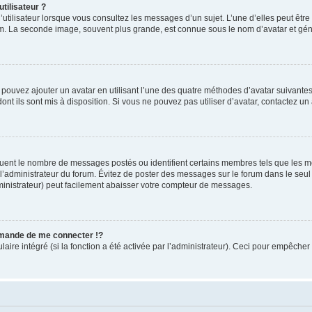
tilisateur ?
utilisateur lorsque vous consultez les messages d’un sujet. L’une d’elles peut êtr
rum. La seconde image, souvent plus grande, est connue sous le nom d’avatar et 
s pouvez ajouter un avatar en utilisant l’une des quatre méthodes d’avatar suivantes 
ont ils sont mis à disposition. Si vous ne pouvez pas utiliser d’avatar, contactez un
iquent le nombre de messages postés ou identifient certains membres tels que les 
ar l’administrateur du forum. Évitez de poster des messages sur le forum dans le seu
ministrateur) peut facilement abaisser votre compteur de messages.
mande de me connecter !?
re intégré (si la fonction a été activée par l’administrateur). Ceci pour empêcher l’u