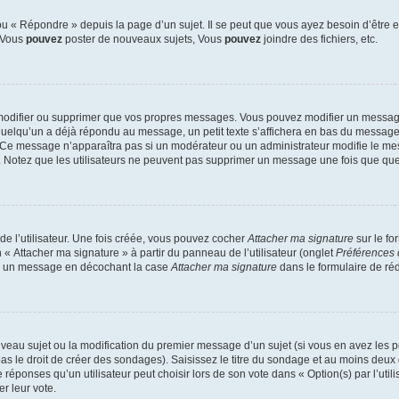
 « Répondre » depuis la page d’un sujet. Il se peut que vous ayez besoin d’être e
: Vous
pouvez
poster de nouveaux sujets, Vous
pouvez
joindre des fichiers, etc.
modifier ou supprimer que vos propres messages. Vous pouvez modifier un message
lqu’un a déjà répondu au message, un petit texte s’affichera en bas du message ind
n. Ce message n’apparaîtra pas si un modérateur ou un administrateur modifie le mes
ive. Notez que les utilisateurs ne peuvent pas supprimer un message une fois que qu
e l’utilisateur. Une fois créée, vous pouvez cocher
Attacher ma signature
sur le fo
 « Attacher ma signature » à partir du panneau de l’utilisateur (onglet
Préférences 
 à un message en décochant la case
Attacher ma signature
dans le formulaire de ré
ouveau sujet ou la modification du premier message d’un sujet (si vous en avez les p
 le droit de créer des sondages). Saisissez le titre du sondage et au moins deux o
onses qu’un utilisateur peut choisir lors de son vote dans « Option(s) par l’utilis
er leur vote.