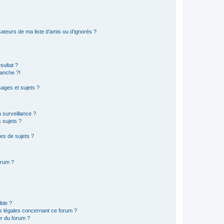
ateurs de ma liste d’amis ou d’ignorés ?
sultat ?
anche ?!
ages et sujets ?
a surveillance ?
 sujets ?
es de sujets ?
orum ?
ible ?
ns légales concernant ce forum ?
r du forum ?