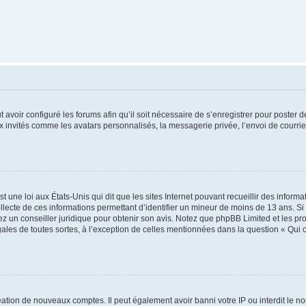
t avoir configuré les forums afin qu’il soit nécessaire de s’enregistrer pour poster
x invités comme les avatars personnalisés, la messagerie privée, l’envoi de courri
t une loi aux États-Unis qui dit que les sites Internet pouvant recueillir des infor
ollecte de ces informations permettant d’identifier un mineur de moins de 13 ans. S
tez un conseiller juridique pour obtenir son avis. Notez que phpBB Limited et les pr
gales de toutes sortes, à l’exception de celles mentionnées dans la question « Qui
réation de nouveaux comptes. Il peut également avoir banni votre IP ou interdit le no