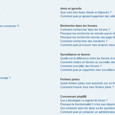
Amis et ignorés
Que sont mes listes d’amis et d’ignorés ?
?
Comment puis-je ajouter/supprimer des utilis
Recherche dans les forums
e connecter !?
Comment rechercher dans les forums ?
Pourquoi ma recherche ne renvoie aucun ré
Pourquoi ma recherche renvoie une page bl
Comment rechercher des membres ?
Comment puis-je trouver mes propres mess
Surveillance et favoris
Quelle est la différence entre les favoris et l
Comment mettre en favoris ou surveiller des
Comment surveiller des forums ?
Comment puis-je supprimer mes surveillanc
message ?
Fichiers joints
Quels fichiers joints sont autorisés sur ce f
Comment trouver tous mes fichiers joints ?
Concernant phpBB
Qui a développé ce logiciel de forum ?
Pourquoi la fonctionnalité X n’est pas dispon
Qui contacter pour les abus ou les questio
Comment puis-je contacter un administrateu