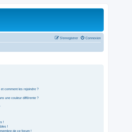
S’enregistrer
Connexion
s et comment les rejoindre ?
s une couleur différente ?
?
s !
bles !
n membre de ce forum !