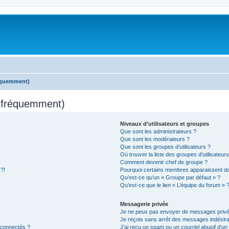
réquemment)
s fréquemment)
Niveaux d’utilisateurs et groupes
Que sont les administrateurs ?
Que sont les modérateurs ?
Que sont les groupes d’utilisateurs ?
Où trouver la liste des groupes d’utilisateur
Comment devenir chef de groupe ?
 ?!
Pourquoi certains membres apparaissent dan
Qu’est-ce qu’un « Groupe par défaut » ?
Qu’est-ce que le lien « L’équipe du forum » 
Messagerie privée
Je ne peux pas envoyer de messages privé
Je reçois sans arrêt des messages indésira
 connectés ?
J’ai reçu un spam ou un courriel abusif d’u