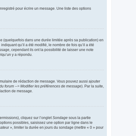
nregistré pour écrire un message. Une liste des options
 (quelquefois dans une durée limitée après sa publication) en
iquant qu’il a été modifié, le nombre de fois qu’il a été
sage, cependant ils ont la possibilité de laisser une note
elqu’un y a répondu.
rmulaire de rédaction de message. Vous pouvez aussi ajouter
du forum --> Modifier les préférences de message
). Par la suite,
daction de message.
ermissions), cliquez sur l’onglet
Sondage
sous la partie
ptions possibles, saisissez une option par ligne dans le
ateur », limiter la durée en jours du sondage (mettre « 0 » pour