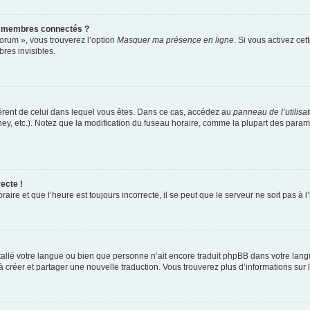
s membres connectés ?
forum », vous trouverez l’option
Masquer ma présence en ligne
. Si vous activez cet
es invisibles.
ifférent de celui dans lequel vous êtes. Dans ce cas, accédez au
panneau de l’utilisa
ney, etc.). Notez que la modification du fuseau horaire, comme la plupart des para
ecte !
aire et que l’heure est toujours incorrecte, il se peut que le serveur ne soit pas à
installé votre langue ou bien que personne n’ait encore traduit phpBB dans votre l
s à créer et partager une nouvelle traduction. Vous trouverez plus d’informations sur l