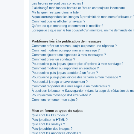
Les heures ne sont pas correctes !
J’ai changé mon fuseau horaire et l’heure est toujours incorrecte !
Ma langue n’est pas dans la liste !
A quoi correspondent les images à proximité de mon nom d’utilisateur 
Comment puis-je afficher un avatar ?
Qu’est-ce que mon rang et comment le modifier ?
Lorsque je clique sur le lien
courriel
d’un membre, on me demande de m
Problèmes liés à la publication de messages
Comment créer un nouveau sujet ou poster une réponse ?
Comment modifier ou supprimer un message ?
Comment ajouter une signature à mes messages ?
Comment créer un sondage ?
Pourquoi ne puis-je pas ajouter plus d’options à mon sondage ?
Comment modifier ou supprimer un sondage ?
Pourquoi ne puis-je pas accéder à un forum ?
Pourquoi ne puis-je pas joindre des fichiers à mon message ?
Pourquoi ai-je reçu un avertissement ?
Comment rapporter des messages à un modérateur ?
À quoi sert le bouton « Sauvegarder » dans la page de rédaction de 
Pourquoi mon message doit être validé ?
Comment remonter mon sujet ?
Mise en forme et types de sujets
Que sont les BBCodes ?
Puis-je utiliser le HTML ?
Que sont les smileys ?
Puis-je publier des images ?
Que sont les annonces globales ?