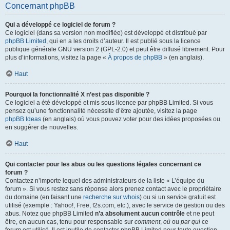
Concernant phpBB
Qui a développé ce logiciel de forum ?
Ce logiciel (dans sa version non modifiée) est développé et distribué par
phpBB Limited
, qui en a les droits d’auteur. Il est publié sous la licence
publique générale GNU version 2 (GPL-2.0) et peut être diffusé librement. Pour
plus d’informations, visitez la page «
À propos de phpBB
» (en anglais).
Haut
Pourquoi la fonctionnalité X n’est pas disponible ?
Ce logiciel a été développé et mis sous licence par phpBB Limited. Si vous
pensez qu’une fonctionnalité nécessite d’être ajoutée, visitez la page
phpBB Ideas
(en anglais) où vous pouvez voter pour des idées proposées ou
en suggérer de nouvelles.
Haut
Qui contacter pour les abus ou les questions légales concernant ce
forum ?
Contactez n’importe lequel des administrateurs de la liste « L’équipe du
forum ». Si vous restez sans réponse alors prenez contact avec le propriétaire
du domaine (en faisant une
recherche sur whois
) ou si un service gratuit est
utilisé (exemple : Yahoo!, Free, f2s.com, etc.), avec le service de gestion ou des
abus. Notez que phpBB Limited
n’a absolument aucun contrôle
et ne peut
être, en aucun cas, tenu pour responsable sur
comment
,
où
ou
par qui
ce