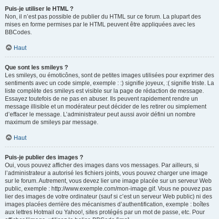
Puis-je utiliser le HTML ?
Non, il n’est pas possible de publier du HTML sur ce forum. La plupart des
mises en forme permises par le HTML peuvent être appliquées avec les
BBCodes.
Haut
Que sont les smileys ?
Les smileys, ou émoticônes, sont de petites images utilisées pour exprimer des
sentiments avec un code simple, exemple : :) signifie joyeux, :( signifie triste. La
liste complète des smileys est visible sur la page de rédaction de message.
Essayez toutefois de ne pas en abuser. Ils peuvent rapidement rendre un
message illisible et un modérateur peut décider de les retirer ou simplement
d’effacer le message. L’administrateur peut aussi avoir défini un nombre
maximum de smileys par message.
Haut
Puis-je publier des images ?
Oui, vous pouvez afficher des images dans vos messages. Par ailleurs, si
l’administrateur a autorisé les fichiers joints, vous pouvez charger une image
sur le forum. Autrement, vous devez lier une image placée sur un serveur Web
public, exemple : http://www.exemple.com/mon-image.gif. Vous ne pouvez pas
lier des images de votre ordinateur (sauf si c’est un serveur Web public) ni des
images placées derrière des mécanismes d’authentification, exemple : boîtes
aux lettres Hotmail ou Yahoo!, sites protégés par un mot de passe, etc. Pour