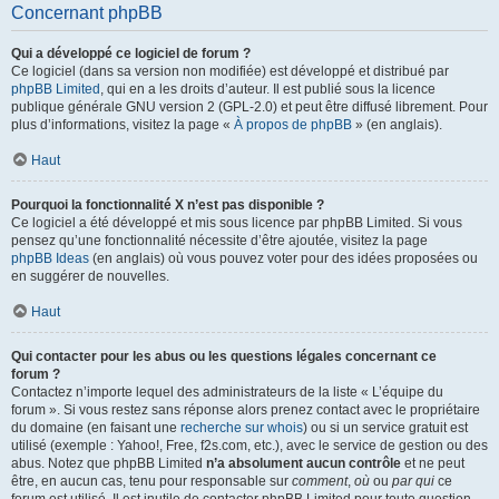
Concernant phpBB
Qui a développé ce logiciel de forum ?
Ce logiciel (dans sa version non modifiée) est développé et distribué par
phpBB Limited
, qui en a les droits d’auteur. Il est publié sous la licence
publique générale GNU version 2 (GPL-2.0) et peut être diffusé librement. Pour
plus d’informations, visitez la page «
À propos de phpBB
» (en anglais).
Haut
Pourquoi la fonctionnalité X n’est pas disponible ?
Ce logiciel a été développé et mis sous licence par phpBB Limited. Si vous
pensez qu’une fonctionnalité nécessite d’être ajoutée, visitez la page
phpBB Ideas
(en anglais) où vous pouvez voter pour des idées proposées ou
en suggérer de nouvelles.
Haut
Qui contacter pour les abus ou les questions légales concernant ce
forum ?
Contactez n’importe lequel des administrateurs de la liste « L’équipe du
forum ». Si vous restez sans réponse alors prenez contact avec le propriétaire
du domaine (en faisant une
recherche sur whois
) ou si un service gratuit est
utilisé (exemple : Yahoo!, Free, f2s.com, etc.), avec le service de gestion ou des
abus. Notez que phpBB Limited
n’a absolument aucun contrôle
et ne peut
être, en aucun cas, tenu pour responsable sur
comment
,
où
ou
par qui
ce