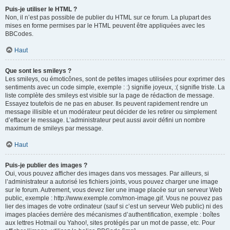
Puis-je utiliser le HTML ?
Non, il n’est pas possible de publier du HTML sur ce forum. La plupart des
mises en forme permises par le HTML peuvent être appliquées avec les
BBCodes.
Haut
Que sont les smileys ?
Les smileys, ou émoticônes, sont de petites images utilisées pour exprimer des
sentiments avec un code simple, exemple : :) signifie joyeux, :( signifie triste. La
liste complète des smileys est visible sur la page de rédaction de message.
Essayez toutefois de ne pas en abuser. Ils peuvent rapidement rendre un
message illisible et un modérateur peut décider de les retirer ou simplement
d’effacer le message. L’administrateur peut aussi avoir défini un nombre
maximum de smileys par message.
Haut
Puis-je publier des images ?
Oui, vous pouvez afficher des images dans vos messages. Par ailleurs, si
l’administrateur a autorisé les fichiers joints, vous pouvez charger une image
sur le forum. Autrement, vous devez lier une image placée sur un serveur Web
public, exemple : http://www.exemple.com/mon-image.gif. Vous ne pouvez pas
lier des images de votre ordinateur (sauf si c’est un serveur Web public) ni des
images placées derrière des mécanismes d’authentification, exemple : boîtes
aux lettres Hotmail ou Yahoo!, sites protégés par un mot de passe, etc. Pour