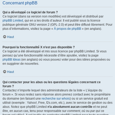
Concernant phpBB
Qui a développé ce logiciel de forum ?
Ce logiciel (dans sa version non modifiée) est développé et distribué par
phpBB Limited
, qui en a les droits d’auteur. Il est publié sous la licence
publique générale GNU version 2 (GPL-2.0) et peut être diffusé librement. Pour
plus d’informations, visitez la page «
À propos de phpBB
» (en anglais).
Haut
Pourquoi la fonctionnalité X n’est pas disponible ?
Ce logiciel a été développé et mis sous licence par phpBB Limited. Si vous
pensez qu’une fonctionnalité nécessite d’être ajoutée, visitez la page
phpBB Ideas
(en anglais) où vous pouvez voter pour des idées proposées ou
en suggérer de nouvelles.
Haut
Qui contacter pour les abus ou les questions légales concernant ce
forum ?
Contactez n’importe lequel des administrateurs de la liste « L’équipe du
forum ». Si vous restez sans réponse alors prenez contact avec le propriétaire
du domaine (en faisant une
recherche sur whois
) ou si un service gratuit est
utilisé (exemple : Yahoo!, Free, f2s.com, etc.), avec le service de gestion ou des
abus. Notez que phpBB Limited
n’a absolument aucun contrôle
et ne peut
être, en aucun cas, tenu pour responsable sur
comment
,
où
ou
par qui
ce