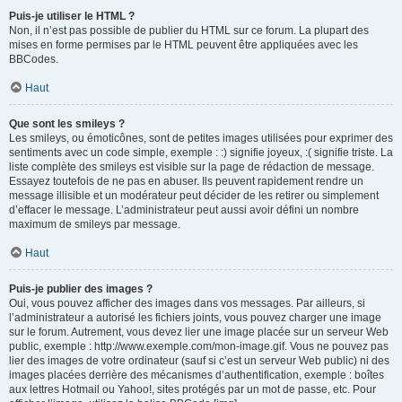
Puis-je utiliser le HTML ?
Non, il n’est pas possible de publier du HTML sur ce forum. La plupart des
mises en forme permises par le HTML peuvent être appliquées avec les
BBCodes.
Haut
Que sont les smileys ?
Les smileys, ou émoticônes, sont de petites images utilisées pour exprimer des
sentiments avec un code simple, exemple : :) signifie joyeux, :( signifie triste. La
liste complète des smileys est visible sur la page de rédaction de message.
Essayez toutefois de ne pas en abuser. Ils peuvent rapidement rendre un
message illisible et un modérateur peut décider de les retirer ou simplement
d’effacer le message. L’administrateur peut aussi avoir défini un nombre
maximum de smileys par message.
Haut
Puis-je publier des images ?
Oui, vous pouvez afficher des images dans vos messages. Par ailleurs, si
l’administrateur a autorisé les fichiers joints, vous pouvez charger une image
sur le forum. Autrement, vous devez lier une image placée sur un serveur Web
public, exemple : http://www.exemple.com/mon-image.gif. Vous ne pouvez pas
lier des images de votre ordinateur (sauf si c’est un serveur Web public) ni des
images placées derrière des mécanismes d’authentification, exemple : boîtes
aux lettres Hotmail ou Yahoo!, sites protégés par un mot de passe, etc. Pour