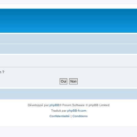
m ?
Développé par
phpBB
® Forum Software © phpBB Limited
Traduit par
phpBB-fr.com
Confidentialité
|
Conditions