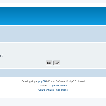
m ?
Développé par
phpBB
® Forum Software © phpBB Limited
Traduit par
phpBB-fr.com
Confidentialité
|
Conditions